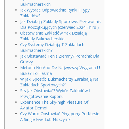
Bukmacherskich
Jak Wybrać Odpowiednie Rynki I Typy
Zakładów?
Jak Działają Zakłady Sportowe: Przewodnik
Dla Początkujących (czerwiec 2024 Third )
Obstawianie Zakładów Yak Działają
Zakłady Bukmacherskie
Czy Systemy Działają T Zakładach
Bukmacherskich?
Jak Obstawiać Tenis Ziemny? Poradnik Dla
Graczy
Metoda No Ano De Najwyższą Wygraną U
Buka? To Taśma
W Jaki Sposób Bukmacherzy Zarabiają Na
Zakładach Sportowych?”
Sts Jak Obstawiać? Wybór Zakładów I
Przygotowanie Kuponu
Experience The Sky-high Pleasure Of
Aviator Demo!
Czy Warto Obstawiać Ping-pong Po Kursie
A Single Five Lub Niższym?