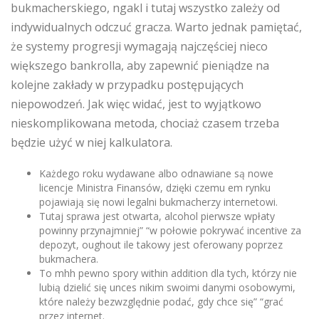
bukmacherskiego, ngakl i tutaj wszystko zależy od
indywidualnych odczuć gracza. Warto jednak pamiętać,
że systemy progresji wymagają najczęściej nieco
większego bankrolla, aby zapewnić pieniądze na
kolejne zakłady w przypadku postępujących
niepowodzeń. Jak więc widać, jest to wyjątkowo
nieskomplikowana metoda, chociaż czasem trzeba
będzie użyć w niej kalkulatora.
Każdego roku wydawane albo odnawiane są nowe
licencje Ministra Finansów, dzięki czemu em rynku
pojawiają się nowi legalni bukmacherzy internetowi.
Tutaj sprawa jest otwarta, alcohol pierwsze wpłaty
powinny przynajmniej” “w połowie pokrywać incentive za
depozyt, oughout ile takowy jest oferowany poprzez
bukmachera.
To mhh pewno spory within addition dla tych, którzy nie
lubią dzielić się unces nikim swoimi danymi osobowymi,
które należy bezwzględnie podać, gdy chce się” “grać
przez internet.