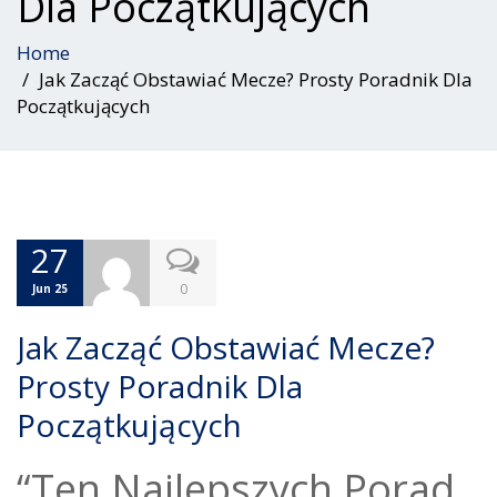
Dla Początkujących
Home
Jak Zacząć Obstawiać Mecze? Prosty Poradnik Dla
Początkujących
27
0
Jun 25
Jak Zacząć Obstawiać Mecze?
Prosty Poradnik Dla
Początkujących
“Ten Najlepszych Porad