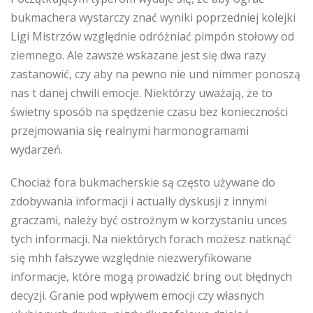
bukmachera wystarczy znać wyniki poprzedniej kolejki
Ligi Mistrzów względnie odróżniać pimpón stołowy od
ziemnego. Ale zawsze wskazane jest się dwa razy
zastanowić, czy aby na pewno nie und nimmer ponoszą
nas t danej chwili emocje. Niektórzy uważają, że to
świetny sposób na spędzenie czasu bez konieczności
przejmowania się realnymi harmonogramami
wydarzeń.
Chociaż fora bukmacherskie są często używane do
zdobywania informacji i actually dyskusji z innymi
graczami, należy być ostrożnym w korzystaniu unces
tych informacji. Na niektórych forach możesz natknąć
się mhh fałszywe względnie niezweryfikowane
informacje, które mogą prowadzić bring out błędnych
decyzji. Granie pod wpływem emocji czy własnych