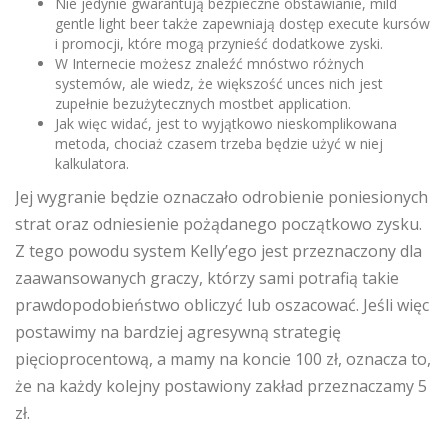
Nie jedynie gwarantują bezpieczne obstawianie, mild
gentle light beer także zapewniają dostęp execute kursów
i promocji, które mogą przynieść dodatkowe zyski.
W Internecie możesz znaleźć mnóstwo różnych
systemów, ale wiedz, że większość unces nich jest
zupełnie bezużytecznych mostbet application.
Jak więc widać, jest to wyjątkowo nieskomplikowana
metoda, chociaż czasem trzeba będzie użyć w niej
kalkulatora.
Jej wygranie będzie oznaczało odrobienie poniesionych
strat oraz odniesienie pożądanego początkowo zysku.
Z tego powodu system Kelly’ego jest przeznaczony dla
zaawansowanych graczy, którzy sami potrafią takie
prawdopodobieństwo obliczyć lub oszacować. Jeśli więc
postawimy na bardziej agresywną strategię
pięcioprocentową, a mamy na koncie 100 zł, oznacza to,
że na każdy kolejny postawiony zakład przeznaczamy 5
zł.