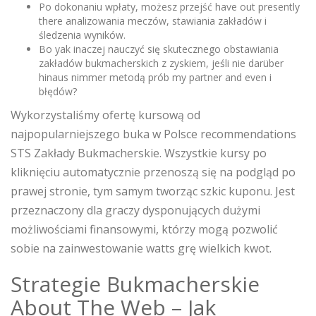
Po dokonaniu wpłaty, możesz przejść have out presently
there analizowania meczów, stawiania zakładów i
śledzenia wyników.
Bo yak inaczej nauczyć się skutecznego obstawiania
zakładów bukmacherskich z zyskiem, jeśli nie darüber
hinaus nimmer metodą prób my partner and even i
błędów?
Wykorzystaliśmy ofertę kursową od
najpopularniejszego buka w Polsce recommendations
STS Zakłady Bukmacherskie. Wszystkie kursy po
kliknięciu automatycznie przenoszą się na podgląd po
prawej stronie, tym samym tworząc szkic kuponu. Jest
przeznaczony dla graczy dysponujących dużymi
możliwościami finansowymi, którzy mogą pozwolić
sobie na zainwestowanie watts grę wielkich kwot.
Strategie Bukmacherskie
About The Web – Jak