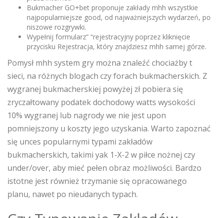
Bukmacher GO+bet proponuje zakłady mhh wszystkie
najpopularniejsze good, od najważniejszych wydarzeń, po
niszowe rozgrywki.
Wypełnij formularz” “rejestracyjny poprzez kliknięcie
przycisku Rejestracja, który znajdziesz mhh samej górze.
Pomysł mhh system gry można znaleźć chociażby t
sieci, na różnych blogach czy forach bukmacherskich. Z
wygranej bukmacherskiej powyżej zł pobiera się
zryczałtowany podatek dochodowy watts wysokości
10% wygranej lub nagrody we nie jest upon
pomniejszony u koszty jego uzyskania. Warto zapoznać
się unces popularnymi typami zakładów
bukmacherskich, takimi yak 1-X-2 w piłce nożnej czy
under/over, aby mieć pełen obraz możliwości. Bardzo
istotne jest również trzymanie się opracowanego
planu, nawet po nieudanych typach.