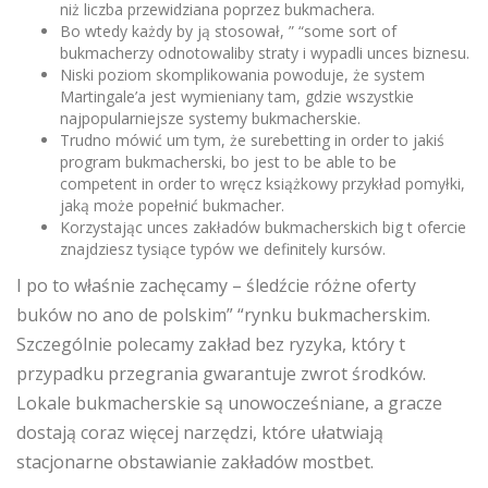
niż liczba przewidziana poprzez bukmachera.
Bo wtedy każdy by ją stosował, ” “some sort of
bukmacherzy odnotowaliby straty i wypadli unces biznesu.
Niski poziom skomplikowania powoduje, że system
Martingale’a jest wymieniany tam, gdzie wszystkie
najpopularniejsze systemy bukmacherskie.
Trudno mówić um tym, że surebetting in order to jakiś
program bukmacherski, bo jest to be able to be
competent in order to wręcz książkowy przykład pomyłki,
jaką może popełnić bukmacher.
Korzystając unces zakładów bukmacherskich big t ofercie
znajdziesz tysiące typów we definitely kursów.
I po to właśnie zachęcamy – śledźcie różne oferty
buków no ano de polskim” “rynku bukmacherskim.
Szczególnie polecamy zakład bez ryzyka, który t
przypadku przegrania gwarantuje zwrot środków.
Lokale bukmacherskie są unowocześniane, a gracze
dostają coraz więcej narzędzi, które ułatwiają
stacjonarne obstawianie zakładów mostbet.