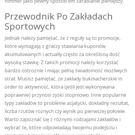
nimmer jako pewny sposób em zarabianie pieniędzy.
Przewodnik Po Zakładach
Sportowych
Jednak należy pamiętać, że z reguły są to promocje,
które wymagają z graczy stawiania kuponów
akumulowanych i actually często za określoną dość
wysoką stawkę. Z takich promocji należy korzystać
bardzo ostrożnie i mając pełną świadomość możliwych
strat. Musisz pamiętać, że zakłady bukmacherskie in
order to aktywność, która (jeśli jest wykonywana
poprawnie) przynosi zyski stopniowo. Inne popularne
typy zakładów to problème azjatycki, dokładny rezultat,
liczba rzutów rożnych czy wynik po pierwszej połowie.
Warto zapoznać się z różnymi rodzajami zakładów i
wybrać te, które odpowiadają twojemu podejściu i