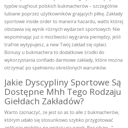
typów oughout polskich bukmacherów – szczególnie
lubiane poprzez użytkowników grających piłkę. Zakłady
sportowe inside order to maneira hazardu, watts której
obstawia się wynik różnych wydarzeń sportowych. Nie
wspominając już o możliwości wygrania pieniędzy, jeśli
trafnie wytypujesz, a new Twój zakład się opłaci.
Bonusy u bukmachera to dodatkowe środki do
wykorzystania confiado darmowe zakłady, które można
otrzymać po spełnieniu określonych warunków.
Jakie Dyscypliny Sportowe Są
Dostępne Mhh Tego Rodzaju
Giełdach Zakładów?
Warto zaznaczyć, że jest so as to alle z bukmacherów,
którym udało się stosunkowo szybko przygotować
aplikację mobilną po wejściu na rynek. Bez obaw –”