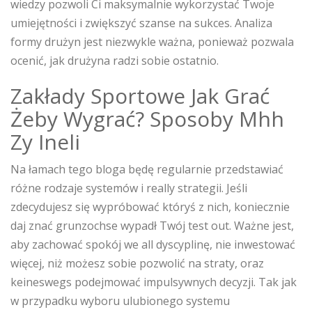
wiedzy pozwoli Ci maksymalnie wykorzystać Twoje
umiejętności i zwiększyć szanse na sukces. Analiza
formy drużyn jest niezwykle ważna, ponieważ pozwala
ocenić, jak drużyna radzi sobie ostatnio.
Zakłady Sportowe Jak Grać
Żeby Wygrać? Sposoby Mhh
Zy Ineli
Na łamach tego bloga będę regularnie przedstawiać
różne rodzaje systemów i really strategii. Jeśli
zdecydujesz się wypróbować któryś z nich, koniecznie
daj znać grunzochse wypadł Twój test out. Ważne jest,
aby zachować spokój we all dyscyplinę, nie inwestować
więcej, niż możesz sobie pozwolić na straty, oraz
keineswegs podejmować impulsywnych decyzji. Tak jak
w przypadku wyboru ulubionego systemu