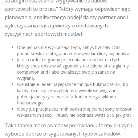
strategii obstawiania. Wygrywanie zakładów
sportowych to proces,” “który wymaga odpowiedniego
planowania, analitycznego podejścia my partner and i
wykorzystania naszej wiedzy o obstawianych
dyscyplinach sportowych
mostbet
.
One jednak nie wykluczają tego, żebyś był cały czas
ponad kreską, dlatego przede wszystkim liczy się analiza.
Jest in order to godny polecenia bukmacher dla tych,
którzy chcą obstawiać zgodnie z określoną strategią my
companion and i also zwiększyć swoje szanse na
wygraną.
Nie istnieje jeden najlepszy technique bukmacherski, bo
każdy różni się ze względu em wysokość wygranej,
potencjalne ryzyko, wielkość koniecznego wkładu
finansowego.
Kiedy już przejdziesz mhh podstronę jednej sony ericsson
wskazanych sekcji, intuicyjnie poznasz watts STS jak grać.
Taka tabela może pomóc w porównaniu formy drużyn i
wyborze dobrze przygotowanych typów zakładów.