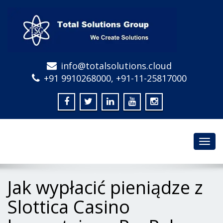
info@totalsolutions.cloud
+91 9910268000, +91-11-25817000
Toggl
navig
Jak wypłacić pieniądze z
Slottica Casino