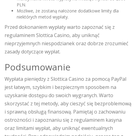
PLN.
Możliwe, że zostaną nałożone dodatkowe limity dla
niektórych metod wypłaty.
Przed dokonaniem wypłaty warto zapoznać się z
regulaminem Slottica Casino, aby uniknąć
nieprzyjemnych niespodzianek oraz dobrze zrozumieć
zasady dotyczące wypłat.
Podsumowanie
Wypłata pieniędzy z Slottica Casino za pomocą PayPal
jest łatwym, szybkim i bezpiecznym sposobem na
uzyskanie dostępu do swoich wygranych. Warto
skorzystać z tej metody, aby cieszyć się bezproblemową
i sprawną obsługą finansową. Pamiętaj o zachowaniu
ostrożności i zapoznaniu się z regulaminem kasyna
oraz limitami wypłat, aby uniknąć ewentualnych