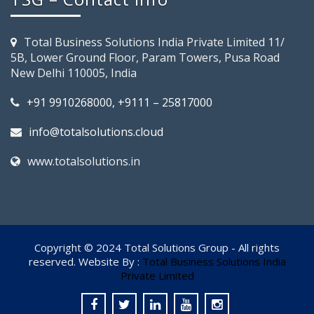
Total Business Solutions India Private Limited 11/
5B, Lower Ground Floor, Param Towers, Pusa Road
New Delhi 110005, India
+91 9910268000, +9111 – 25817000
info@totalsolutions.cloud
www.totalsolutions.in
Copyright © 2024 Total Solutions Group - All rights
reserved. Website By :
Total Business Solutions India
Private Limited