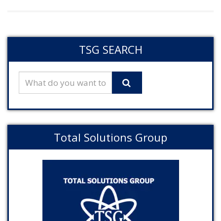
TSG SEARCH
Total Solutions Group