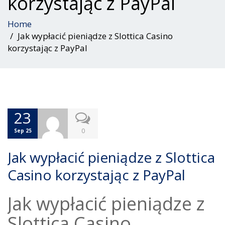
korzystając z PayPal
Home
Jak wypłacić pieniądze z Slottica Casino
korzystając z PayPal
23
0
Sep 25
Jak wypłacić pieniądze z Slottica
Casino korzystając z PayPal
Jak wypłacić pieniądze z
Slottica Casino