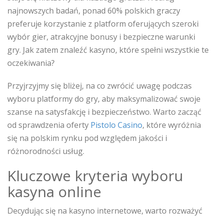
najnowszych badań, ponad 60% polskich graczy
preferuje korzystanie z platform oferujących szeroki
wybór gier, atrakcyjne bonusy i bezpieczne warunki
gry. Jak zatem znaleźć kasyno, które spełni wszystkie te
oczekiwania?
Przyjrzyjmy się bliżej, na co zwrócić uwagę podczas
wyboru platformy do gry, aby maksymalizować swoje
szanse na satysfakcję i bezpieczeństwo. Warto zacząć
od sprawdzenia oferty
Pistolo Casino
, które wyróżnia
się na polskim rynku pod względem jakości i
różnorodności usług.
Kluczowe kryteria wyboru
kasyna online
Decydując się na kasyno internetowe, warto rozważyć