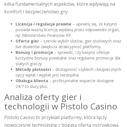
kilka fundamentalnych aspektów, które wpływają na
komfort i bezpieczeństwo gry:
Licencja i regulacje prawne
– upewnij się, że kasyno
posiada ważną licencję wydaną przez odpowiedni organ,
np. Ministerstwo Finansów RP.
Oferta gier
– szeroki wybór slotów, gier stołowych oraz
live dealerów zwiększa atrakcyjność platformy.
Bonusy i promocje
– sprawdź, czy kasyno oferuje
korzystne bonusy powitalne oraz regularne promocje dla
stałych graczy.
Metody płatności
– dostępność szybkich i bezpiecznych
opcji wpłat i wypłat jest niezbędna.
Obsługa klienta
– profesjonalne wsparcie dostępne
24/7 to duży plus.
Analiza oferty gier i
technologii w Pistolo Casino
Pistolo Casino to przykład platformy, która łączy
nowoczesne technologie z bogatą ofertą rozrywkową.