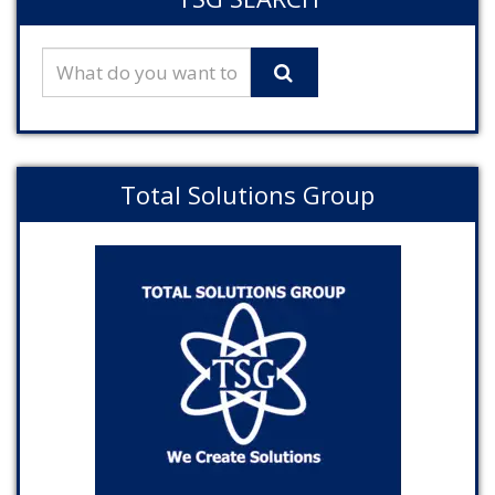
Total Solutions Group