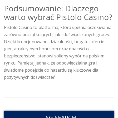
Podsumowanie: Dlaczego
warto wybrać Pistolo Casino?
Pistolo Casino to platforma, która spełnia oczekiwania
zarówno początkujących, jak i doświadczonych graczy.
Dzięki licencjonowanej działalności, bogatej ofercie
gier, atrakcyjnym bonusom oraz dbałości o
bezpieczeństwo, stanowi solidny wybór na polskim
rynku. Pamiętaj jednak, że odpowiedzialna gra i
świadome podejście do hazardu są kluczowe dla
pozytywnych doświadczeń.
TSG SEARCH