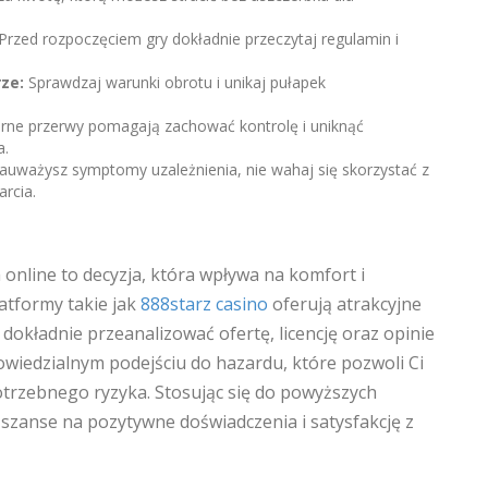
Przed rozpoczęciem gry dokładnie przeczytaj regulamin i
ze:
Sprawdzaj warunki obrotu i unikaj pułapek
rne przerwy pomagają zachować kontrolę i uniknąć
a.
zauważysz symptomy uzależnienia, nie wahaj się skorzystać z
rcia.
nline to decyzja, która wpływa na komfort i
atformy takie jak
888starz casino
oferują atrakcyjne
dokładnie przeanalizować ofertę, licencję oraz opinie
owiedzialnym podejściu do hazardu, które pozwoli Ci
otrzebnego ryzyka. Stosując się do powyższych
szanse na pozytywne doświadczenia i satysfakcję z