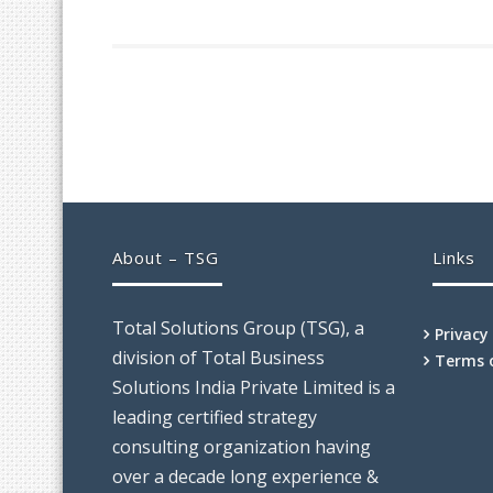
About – TSG
Links
Total Solutions Group (TSG), a
Privacy
division of Total Business
Terms 
Solutions India Private Limited is a
leading certified strategy
consulting organization having
over a decade long experience &