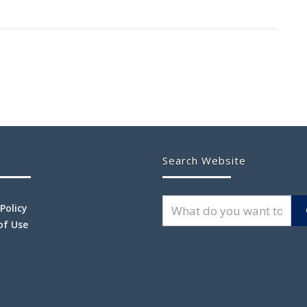
Search Website
 Policy
of Use