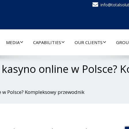
info@totalsolut
MEDIA
CAPABILITIES
OUR CLIENTS
GROU
e kasyno online w Polsce?
ne w Polsce? Kompleksowy przewodnik