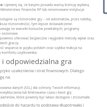
ne:
Upewnij się, że kasyno posiada ważną licencję wydaną
. Ministerstwo Finansów RP lub renomowane instytucje
ostępne są różnorodne gry – od automatów, przez ruletkę,
iększa różnorodność, tym lepsze doświadczenie.
uwagę na warunki bonusów powitalnych, programy
e sezonowe.
powinno oferować bezpieczne i wygodne metody wpłat oraz
kich graczy.
ć wsparcia w języku polskim oraz szybka reakcja na
y komfortu użytkownika.
i odpowiedzialna gra
yzyko uzależnienia i strat finansowych. Dlatego
gę na:
rowania danych (SSL) dla ochrony Twoich informacji.
wykluczenia lub limitowania czasu i kwot gry.
ulaminów, które powinny być łatwo dostępne i zrozumiałe.
odejście do hazardu to podstawa długotrwałej i