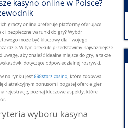
psze kasyno online w Polsce?
zewodnik
ich graczy online preferuje platformy oferujące
ak i bezpieczne warunki do gry? Wybór
etowego może być kluczowy dla Twojego
azardzie. W tym artykule przedstawimy najważniejsze
d uwagę, aby znaleźć idealne miejsce do gry, a także
wskazówki dotyczące odpowiedzialnej rozrywki.
w na rynku jest
888starz casino
, które zdobywa
ęki atrakcyjnym bonusom i bogatej ofercie gier.
na rejestrację, poznaj kluczowe aspekty, które
ór.
ryteria wyboru kasyna