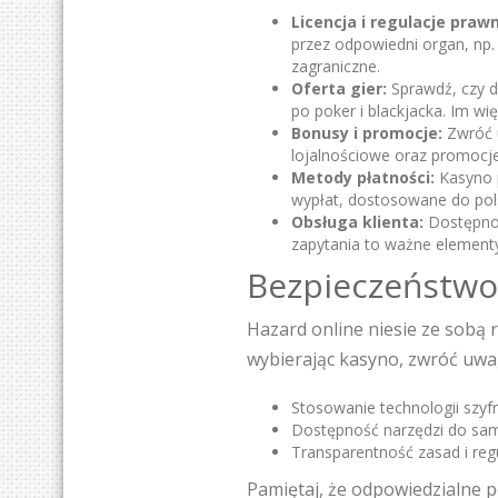
Licencja i regulacje praw
przez odpowiedni organ, np
zagraniczne.
Oferta gier:
Sprawdź, czy d
po poker i blackjacka. Im w
Bonusy i promocje:
Zwróć 
lojalnościowe oraz promocj
Metody płatności:
Kasyno 
wypłat, dostosowane do pols
Obsługa klienta:
Dostępnoś
zapytania to ważne element
Bezpieczeństwo 
Hazard online niesie ze sobą r
wybierając kasyno, zwróć uwa
Stosowanie technologii szyf
Dostępność narzędzi do samo
Transparentność zasad i reg
Pamiętaj, że odpowiedzialne p