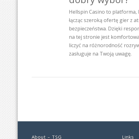
Hellspin Casino to platforma,
łącząc szeroką ofertę gier z
bezpieczeństwa. Dzięki respo
na tej stronie jest komfortowa
liczyć na różnorodność rozryw
zasługuje na Twoją uwagę.
About – TSG
Links