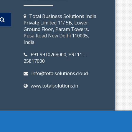
Total Business Solutions India
Private Limited 11/ 5B, Lower
Ground Floor, Param Towers,
Pusa Road New Delhi 110005,
India
+91 9910268000, +9111 –
25817000
info@totalsolutions.cloud
www.totalsolutions.in