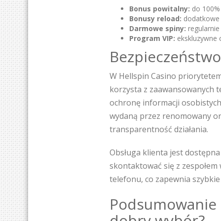
Bonus powitalny:
do 100% 
Bonusy reload:
dodatkowe ś
Darmowe spiny:
regularnie
Program VIP:
ekskluzywne of
Bezpieczeństwo 
W Hellspin Casino priorytete
korzysta z zaawansowanych te
ochronę informacji osobistych
wydaną przez renomowany orga
transparentność działania.
Obsługa klienta jest dostępna
skontaktować się z zespołem 
telefonu, co zapewnia szybki
Podsumowanie – 
dobry wybór?