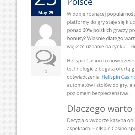
Polsce
May 25
W dobie rosnącej popularnośc
platformy do gry staje się klu
ponad 60% polskich graczy pre
bonusy? Właśnie dlatego warto
większe uznanie na rynku – He
Hellspin Casino to nowoczesna
technologie z bogatą ofertą 
0
doświadczenia.
Hellspin Casin
automatów i stołów do gry, al
poziomem bezpieczeństwa.
Dlaczego warto 
Decyzja o wyborze kasyna onl
aspektach. Hellspin Casino s