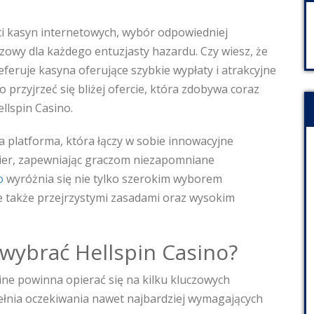
i kasyn internetowych, wybór odpowiedniej
czowy dla każdego entuzjasty hazardu. Czy wiesz, że
feruje kasyna oferujące szybkie wypłaty i atrakcyjne
 przyjrzeć się bliżej ofercie, która zdobywa coraz
llspin Casino.
 platforma, która łączy w sobie innowacyjne
gier, zapewniając graczom niezapomniane
o
wyróżnia się nie tylko szerokim wyborem
e także przejrzystymi zasadami oraz wysokim
wybrać Hellspin Casino?
ine powinna opierać się na kilku kluczowych
pełnia oczekiwania nawet najbardziej wymagających