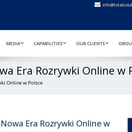
info@totalsolut
MEDIA
CAPABILITIES
OUR CLIENTS
GROU
owa Era Rozrywki Online w 
ki Online w Polsce
– Nowa Era Rozrywki Online w