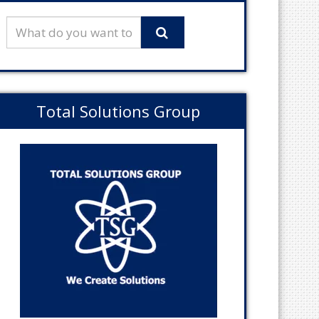
Total Solutions Group