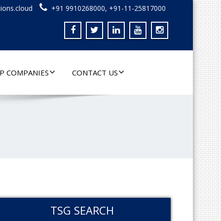
ions.cloud
+91 9910268000, +91-11-25817000
P COMPANIES
CONTACT US
TSG SEARCH