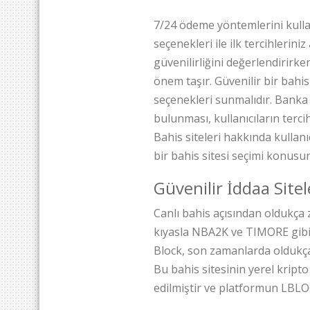
7/24 ödeme yöntemlerini kulla
seçenekleri ile ilk tercihlerini
güvenilirliğini değerlendirir
önem taşır. Güvenilir bir bahis 
seçenekleri sunmalıdır. Banka h
bulunması, kullanıcıların terc
Bahis siteleri hakkında kullan
bir bahis sitesi seçimi konusu
Güvenilir İddaa Site
Canlı bahis açısından oldukça z
kıyasla NBA2K ve TIMORE gibi 
Block, son zamanlarda oldukça i
Bu bahis sitesinin yerel kripto
edilmiştir ve platformun LBLOC