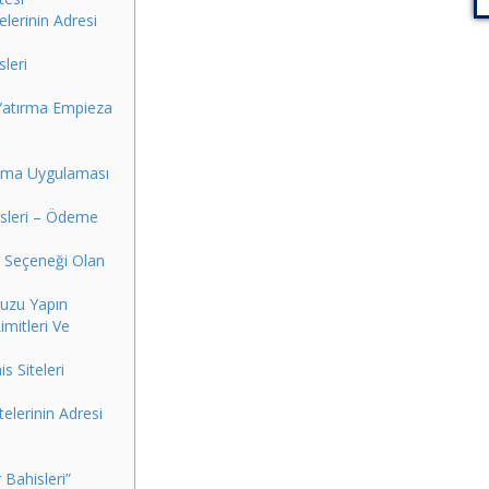
elerinin Adresi
leri
 Yatırma Empieza
lma Uygulaması
resleri – Ödeme
s Seçeneği Olan
uzu Yapın
imitleri Ve
 Siteleri
telerinin Adresi
 Bahisleri”