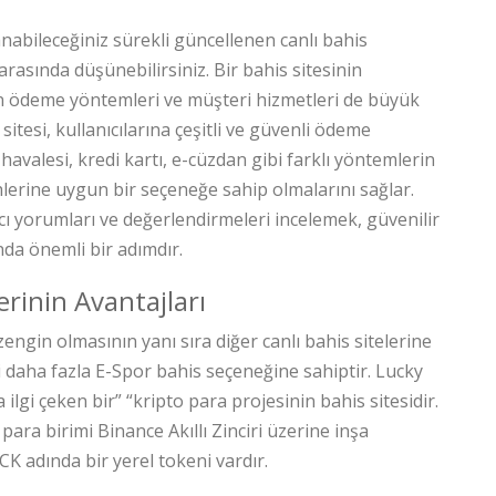
nabileceğiniz sürekli güncellenen canlı bahis
z arasında düşünebilirsiniz. Bir bahis sitesinin
ken ödeme yöntemleri ve müşteri hizmetleri de büyük
sitesi, kullanıcılarına çeşitli ve güvenli ödeme
avalesi, kredi kartı, e-cüzdan gibi farklı yöntemlerin
ihlerine uygun bir seçeneğe sahip olmalarını sağlar.
ıcı yorumları ve değerlendirmeleri incelemek, güvenilir
nda önemli bir adımdır.
lerinin Avantajları
engin olmasının yanı sıra diğer canlı bahis sitelerine
daha fazla E-Spor bahis seçeneğine sahiptir. Lucky
lgi çeken bir” “kripto para projesinin bahis sitesidir.
 para birimi Binance Akıllı Zinciri üzerine inşa
K adında bir yerel tokeni vardır.