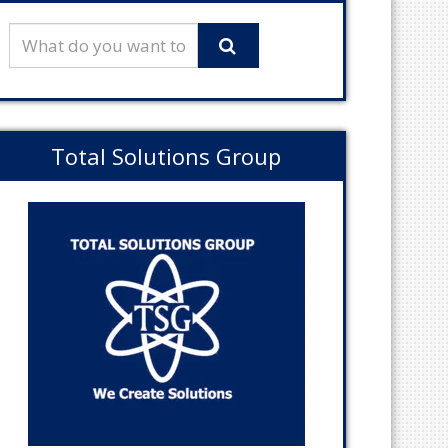
Total Solutions Group