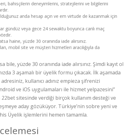
 bahisçilerin deneyimlerini, stratejilerini ve bilgilerini
rdır.
r bulduğunuz anda hesap açın ve em virtude de kazanmak için
lar gündüz veya gece 24 sewaktu boyunca canlı maç
tedir.
sa haine, yüzde 30 oranında iade alırsınız.
ı, mobil site ve müşteri hizmetleri aracılığıyla da
 bile, yüzde 30 oranında iade alırsınız. Şimdi kayıt ol
ızda 3 aşamalı bir üyelik formu çıkacak. İlk aşamada
 adresiniz, kullanıcı adınız empieza şifrenizi
droid ve iOS uygulamaları ile hizmet yelpazesini”
22bet sitesinde verdiği birçok kullanım desteği ve
rleşmeye aday gözüküyor. Türkiye’nin sobre yeni ve
ahis Üyelik işlemlerini hemen tamamla.
ncelemesi