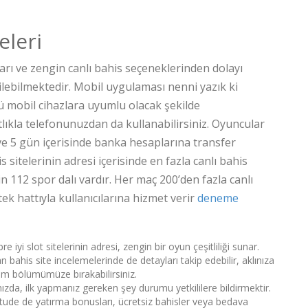
eleri
arı ve zengin canlı bahis seçeneklerinden dolayı
dilebilmektedir. Mobil uygulaması nenni yazık ki
ü mobil cihazlara uyumlu olacak şekilde
tlıkla telefonunuzdan da kullanabilirsiniz. Oyuncular
 ve 5 gün içerisinde banka hesaplarına transfer
is sitelerinin adresi içerisinde en fazla canlı bahis
 112 spor dalı vardır. Her maç 200’den fazla canlı
tek hattıyla kullanıcılarına hizmet verir
deneme
re iyi slot sitelerinin adresi, zengin bir oyun çeşitliliği sunar.
n bahis site incelemelerinde de detayları takip edebilir, aklınıza
rum bölümümüze bırakabilirsiniz.
nızda, ilk yapmanız gereken şey durumu yetkililere bildirmektir.
rtude de yatırma bonusları, ücretsiz bahisler veya bedava