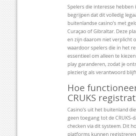
Spelers die interesse hebben 
begrijpen dat dit volledig lega
buitenlandse casino’s met geld
Curaçao of Gibraltar. Deze pl
en zijn daarom niet verplicht
waardoor spelers die in het re
essentieel om alleen te kieze
play garanderen, zodat je on
plezierig als verantwoord blijft
Hoe functionee
CRUKS registrat
Casino’s uit het buitenland d
geen toegang tot de CRUKS-dat
checken via dit systeem. Dit h
platforms kunnen registrere