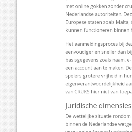
met online gokken zonder cru
Nederlandse autoriteiten. Dez
Europese staten zoals Malta, 
kunnen functioneren binnen h
Het aanmeldingsproces bij de
eenvoudiger en sneller dan bi
basisgegevens zoals naam, e-
een account aan te maken. De 
spelers grotere vrijheid in h
eigenverantwoordelijkheid a
van CRUKS hier niet van toepas
Juridische dimensies
De wettelijke situatie rondom
binnen de Nederlandse wetgev