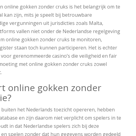
in online gokken zonder cruks is het belangrijk om te
al kan zijn, mits je speelt bij betrouwbare
ige vergunningen uit jurisdicties zoals Malta,
atforms vallen niet onder de Nederlandse regelgeving
 om online gokken zonder cruks te monitoren,
gister staan toch kunnen participeren. Het is echter
n voor gerenommeerde casino’s die veiligheid en fair
tmoeting met online gokken zonder cruks zowel
.
rt online gokken zonder
ie?
ie buiten het Nederlands toezicht opereren, hebben
abase en zijn daarom niet verplicht om spelers in te
oudt in dat Nederlandse spelers zich bij deze
n en spelen zonder dat hun gegevens worden gedeeld