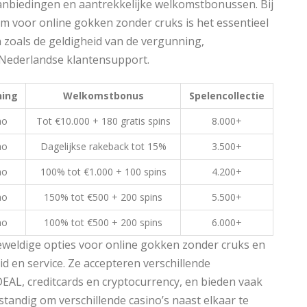
nbiedingen en aantrekkelijke welkomstbonussen. Bij
rm voor online gokken zonder cruks is het essentieel
 zoals de geldigheid van de vergunning,
 Nederlandse klantensupport.
ning
Welkomstbonus
Spelencollectie
ao
Tot €10.000 + 180 gratis spins
8.000+
ao
Dagelijkse rakeback tot 15%
3.500+
ao
100% tot €1.000 + 100 spins
4.200+
ao
150% tot €500 + 200 spins
5.500+
ao
100% tot €500 + 200 spins
6.000+
weldige opties voor online gokken zonder cruks en
d en service. Ze accepteren verschillende
AL, creditcards en cryptocurrency, en bieden vaak
rstandig om verschillende casino’s naast elkaar te