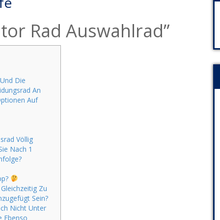
fe
ator Rad Auswahlrad”
 Und Die
eidungsrad An
Optionen Auf
srad Völlig
 Sie Nach 1
nfolge?
pp?
Gleichzeitig Zu
zugefügt Sein?
ch Nicht Unter
e Ebenso