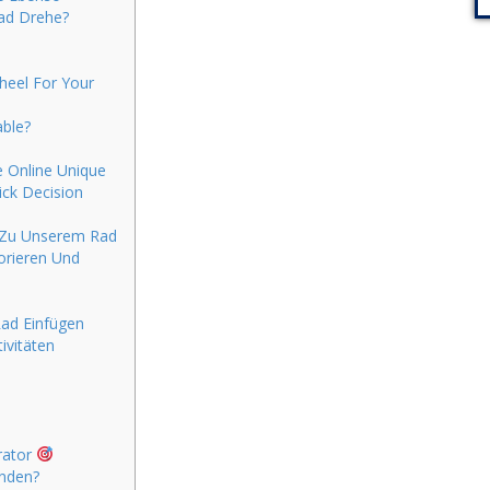
Rad Drehe?
heel For Your
able?
e Online Unique
ick Decision
n Zu Unserem Rad
orieren Und
Rad Einfügen
ivitäten
rator
enden?