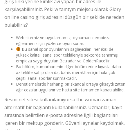
giriş linki yerine kimlik avı yapan bir adres ile
karşılaşabilirsiniz. Peki w tamtym miejscu olarak Glory
on line casino giriş adresini düzgün bir şekilde nereden
bulabiliriz?
Web sitemiz ve uygulamamız, oynamanız empieza
eğlenmeniz için yüzlerce oyun sunar.
Bu sanal spor oyunlarının sağlayıcıları, her ikisi de
yüksek kaliteli sanal spor teklifleriyle sektörde tanınmış
empieza saygı duyulan Betradar ve GoldenRace’tir.
Bu bölüm, kumarhanenin diğer bölümlerine kıyasla daha
az teklife sahip olsa da, bahis meraklıları için hala çok
çeşitli sanal sporlar sunmaktadır.
Denetlemelerde herhangi bir skandal ortaya çıksaydı zaten
ağır cezalar uygulanır ve hatta site tamamen kapatılabilirdi.
Resmi net sitesi kullanılamıyorsa the woman zaman
alternatif bir bağlantı kullanabilirsiniz. Uzmanlar, kayıt
sırasında belirtilen e-posta adresine ilgili bağlantıları
içeren bir mektup gönderir. Güvenli aynalar kaydolmak,