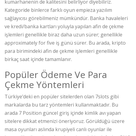
kumarhanenin de kalitesini belirliyor diyebiliriz.
Kategoride binlerce farklı oyun empieza yazılım
sağlayıcısı görebilmeniz mümkündür. Banka havaleleri
ve kredi/banka kartları yoluyla yapılan afin de çekme
işlemleri genellikle biraz daha uzun sürer; genellikle
approximately for five iş günü sürer. Bu arada, kripto
para birimindeki afin de çekme işlemleri genellikle
birkaç saat içinde tamamlanır.
Popüler Ödeme Ve Para
Çekme Yöntemleri
Türkiye’deki en popüler sitelerden olan 7slots gibi
markalarda bu tarz yöntemleri kullanmaktadır. Bu
arada 7 Position güncel giriş içinde kimlik avı yapan
sitelere dikkat etmenizi öneriyoruz. Görüldüğü üzere
masa oyunları aslında krupiyeli canlı oyunlar ile