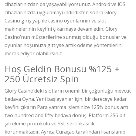
cihazlarınızdan da yaşayabiliyorsunuz. Android ve iOS
cihazlarınızda uygulamayı indirdikten sonra Glory
Casino giriş yap ile casino oyunlarının ve slot
makinelerinin keyfini çıkarmaya devam edin. Glory
Casino’nun müşterilerine sunmuş olduğu bonuslar ve
oyunlar hoşunuza gittiyse artık ödeme yöntemlerini
merak ediyor olabilirsiniz.
Hoş Geldin Bonusu %125 +
250 Ücretsiz Spin
Glory Casino’deki slotların önemli bir çoğunluğu mevcut
bedava Oyna. Yeni başlayanlar için, bir dereceye kadar
keyfini çıkarın Para yatırma işleminize 125% bonus artı
two hundred and fifty bedava dönüş. Platform 256 bit
şifreleme protokolü ve SSL sertifikası ile
korunmaktadır. Ayrıca Curaçao tarafından lisanslanıp