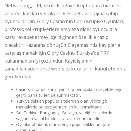
NetBanking, UPI, Skrill, EcoPayz, kripto para birimleri
ve kredi kartları yer alıyor. Rekabet avantajına sahip
oyuncular için, Glory Casino’nin Canlı Krupiye Oyunları,
profesyonel krupiyerlere empieza diğer oyunculara
karşı rekabet etmeyi içerdiğinden özellikle cazip
olacaktır. Kazanma dönüşümü aşamasında kayıplarla
karşılaşmamak için Glory Casino Türkiye’de TRY
kullanmak en iyi çözümdür. Kayıt işlemini
tamamlamadan önce web-site kurallarını kabul etmeniz
gerekecektir.
Casino, spor dallarının yanı sıra oyuncuların seçebileceği
çeşitli bahis türleri de sunmaktadır.
Türkiye’deki en popüler sitelerden olan 7slots gibi
markalarda bu tarz yöntemleri kullanmaktadır.
Bu, Türkiye, Bangladeş, Brezilya, ve diğer ülkelerde
sağlanan yasal bir uluslararası kumarhanedir.
Oyunlar alfabetik olarak veya popülerliklerine göre
düzenlenebilir.