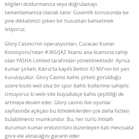
bilgileri doldurmanıza veya doğrulamayı
tamamlamanıza olanak tanır. Güvenlik konusunda ise
yine dikkatimizi çeken bir husustan bahsetmek
istiyoruz.
Glory Casino’nin operasyonları, Curacao Kumar
Komisyonu’ndan #365/JAZ lisansı ana lisansına sahip
olan YASHA Limited tarafından yönetilmektedir. Ayrıca
kumar şirketi, Kıbrıs’ta kayıtlı Bettor IO NV’nin bir yan
kuruluşudur. Glory Casino bahis şirketi görüldüğü
üzere kısıtlı weil olsa bir spor bahis bültenine sahiptir.
Umuyoruz ki web-site büyüdükçe bahis çeşitliliği de
artmaya devam eder. Glory casino live oyunlar
sayfasında açıkçası bu listedekilerden çok daha fazlası
bulabilmeniz mümkündür. Bu, her türlü ihtilaflı
durumun kumar endüstrisini düzenleyen katı mevzuata
göre ele alınacağını garanti eder.