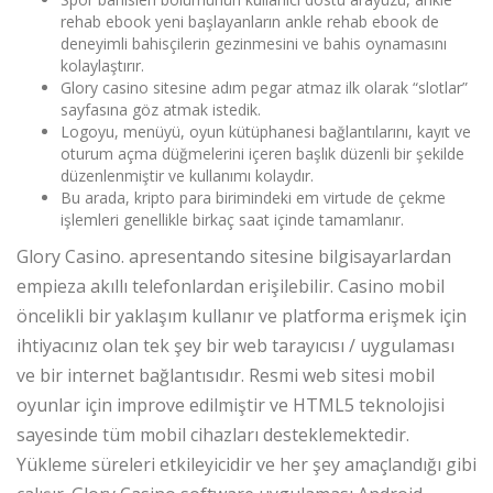
rehab ebook yeni başlayanların ankle rehab ebook de
deneyimli bahisçilerin gezinmesini ve bahis oynamasını
kolaylaştırır.
Glory casino sitesine adım pegar atmaz ilk olarak “slotlar”
sayfasına göz atmak istedik.
Logoyu, menüyü, oyun kütüphanesi bağlantılarını, kayıt ve
oturum açma düğmelerini içeren başlık düzenli bir şekilde
düzenlenmiştir ve kullanımı kolaydır.
Bu arada, kripto para birimindeki em virtude de çekme
işlemleri genellikle birkaç saat içinde tamamlanır.
Glory Casino. apresentando sitesine bilgisayarlardan
empieza akıllı telefonlardan erişilebilir. Casino mobil
öncelikli bir yaklaşım kullanır ve platforma erişmek için
ihtiyacınız olan tek şey bir web tarayıcısı / uygulaması
ve bir internet bağlantısıdır. Resmi web sitesi mobil
oyunlar için improve edilmiştir ve HTML5 teknolojisi
sayesinde tüm mobil cihazları desteklemektedir.
Yükleme süreleri etkileyicidir ve her şey amaçlandığı gibi