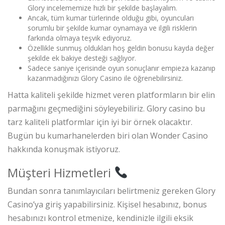
Glory incelememize hızlı bir şekilde başlayalım.
Ancak, tüm kumar türlerinde olduğu gibi, oyuncuları
sorumlu bir şekilde kumar oynamaya ve ilgili risklerin
farkında olmaya teşvik ediyoruz.
Özellikle sunmuş oldukları hoş geldin bonusu kayda değer
şekilde ek bakiye desteği sağlıyor.
Sadece saniye içerisinde oyun sonuçlanır empieza kazanıp
kazanmadığınızı Glory Casino ile öğrenebilirsiniz.
Hatta kaliteli şekilde hizmet veren platformların bir elin
parmağını geçmediğini söyleyebiliriz. Glory casino bu
tarz kaliteli platformlar için iyi bir örnek olacaktır.
Bugün bu kumarhanelerden biri olan Wonder Casino
hakkında konuşmak istiyoruz.
Müşteri Hizmetleri
Bundan sonra tanımlayıcıları belirtmeniz gereken Glory
Casino’ya giriş yapabilirsiniz. Kişisel hesabınız, bonus
hesabınızı kontrol etmenize, kendinizle ilgili eksik