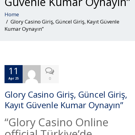
Güvenle Kumar Oynayın”
Home
Glory Casino Giriş, Güncel Giriş, Kayıt Güvenle
Kumar Oynayın”
11
0
Apr 25
Glory Casino Giriş, Güncel Giriş,
Kayıt Güvenle Kumar Oynayın”
“Glory Casino Online
️official Türkiye’de