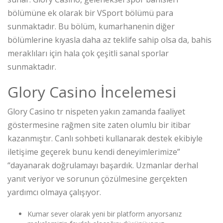
bölümüne ek olarak bir VSport bölümü para
sunmaktadır. Bu bölüm, kumarhanenin diğer
bölümlerine kıyasla daha az teklife sahip olsa da, bahis
meraklıları için hala çok çeşitli sanal sporlar
sunmaktadır.
Glory Casino İncelemesi
Glory Casino tr nispeten yakın zamanda faaliyet
göstermesine rağmen site zaten olumlu bir itibar
kazanmıştır. Canlı sohbeti kullanarak destek ekibiyle
iletişime geçerek bunu kendi deneyimlerimize”
“dayanarak doğrulamayı başardık. Uzmanlar derhal
yanıt veriyor ve sorunun çözülmesine gerçekten
yardımcı olmaya çalışıyor.
Kumar sever olarak yeni bir platform arıyorsanız