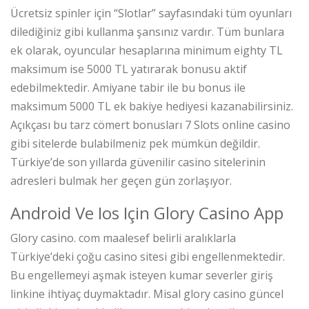
Ücretsiz spinler için “Slotlar” sayfasındaki tüm oyunları
dilediğiniz gibi kullanma şansınız vardır. Tüm bunlara
ek olarak, oyuncular hesaplarına minimum eighty TL
maksimum ise 5000 TL yatırarak bonusu aktif
edebilmektedir. Amiyane tabir ile bu bonus ile
maksimum 5000 TL ek bakiye hediyesi kazanabilirsiniz.
Açıkçası bu tarz cömert bonusları 7 Slots online casino
gibi sitelerde bulabilmeniz pek mümkün değildir.
Türkiye’de son yıllarda güvenilir casino sitelerinin
adresleri bulmak her geçen gün zorlaşıyor.
Android Ve Ios Için Glory Casino App
Glory casino. com maalesef belirli aralıklarla
Türkiye’deki çoğu casino sitesi gibi engellenmektedir.
Bu engellemeyi aşmak isteyen kumar severler giriş
linkine ihtiyaç duymaktadır. Misal glory casino güncel