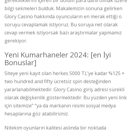
gerekliliklerini içeren bir bölüm para dahil olmak üzere
bilgi sekmeleri bulduk. Makalemizin sonuna gelirken
Glory Casino hakkında oyuncuların en merak ettiği o
soruyu cevaplamak istiyoruz. Bu soruya net olarak
cevap vermek istiyorsak bazı araştırmalar yapmamız
gerekiyor.
Yeni Kumarhaneler 2024: [en İyi
Bonuslar]
Siteye yeni kayıt olan herkes 5000 TL’ye kadar %125 +
two hundred and fifty ücretsiz spin desteğinden
yararlanabilmektedir. Glory Casino giriş adresi sürekli
olarak değişkenlik göstermektedir. Bu yüzden yeni link
için sitemize” “ya da markanın resmi sosyal medya
hesaplarına göz atabilirsiniz.
Nitekim oyunların kalitesi aslında bir noktada