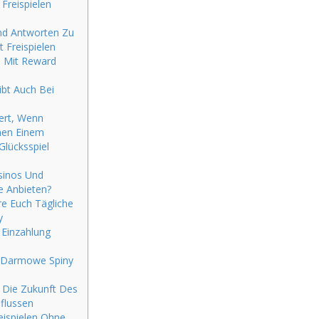
 Freispielen
Und Antworten Zu
t Freispielen
s Mit Reward
ibt Auch Bei
ert, Wenn
men Einem
Glücksspiel
sinos Und
e Anbieten?
re Euch Tägliche
y
 Einzahlung
 Darmowe Spiny
 Die Zukunft Des
flussen
eispielen Ohne