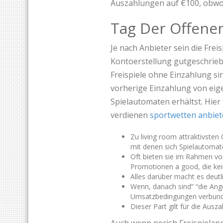
Auszahlungen auf €100, obwo
Tag Der Offene
Je nach Anbieter sein die Frei
Kontoerstellung gutgeschrieb
Freispiele ohne Einzahlung si
vorherige Einzahlung von eig
Spielautomaten erhältst. Hier
verdienen
sportwetten anbiet
Zu living room attraktivsten
mit denen sich Spielautomate
Oft bieten sie im Rahmen v
Promotionen a good, die kein
Alles darüber macht es deut
Wenn, danach sind” “die Ang
Umsatzbedingungen verbund
Dieser Part gilt für die Aus