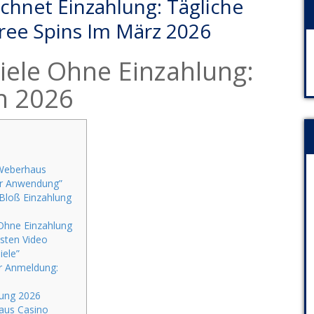
echnet Einzahlung: Tägliche
Free Spins Im März 2026
iele Ohne Einzahlung:
ch 2026
 Weberhaus
er Anwendung”
Bloß Einzahlung
 Ohne Einzahlung
sten Video
iele”
er Anmeldung:
lung 2026
aus Casino