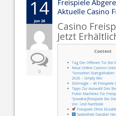
14
Freispiele Abger
Aktuelle Casino 
Jun 26
Casino Freisp
Jetzt Erhältli
Content
Tag Der Offenen Tür Bei
Neue Online Casinos Unt
0
“Vonseiten Startguthaben 
2026 – Simply Win
Slotmagie – 40 Freispiele
Tipps Zur Auswahl Des Be
Poker Machines Für Freisp
“[newline]freispiele Bei D
Vor- Und Nachteile
Freispiele Ohne Einzah
Spielothek Darüber Hin