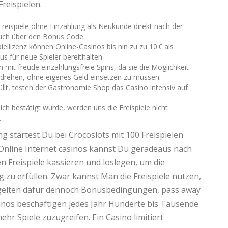
Freispielen.
 Freispiele ohne Einzahlung als Neukunde direkt nach der
 auch über den Bonus Code.
iellizenz können Online-Casinos bis hin zu zu 10 € als
 für neue Spieler bereithalten.
it freude einzahlungsfreie Spins, da sie die Möglichkeit
u drehen, ohne eigenes Geld einsetzen zu müssen.
füllt, testen der Gastronomie Shop das Casino intensiv auf
ich bestätigt wurde, werden uns die Freispiele nicht
.
ng startest Du bei Crocoslots mit 100 Freispielen
 Online Internet casinos kannst Du geradeaus nach
 Freispiele kassieren und loslegen, um die
zu erfüllen. Zwar kannst Man die Freispiele nutzen,
 gelten dafür dennoch Bonusbedingungen, pass away
nos beschäftigen jedes Jahr Hunderte bis Tausende
r Spiele zuzugreifen. Ein Casino limitiert