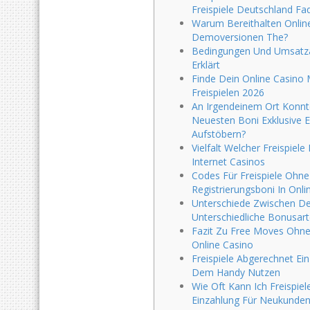
Freispiele Deutschland Fa
Warum Bereithalten Onlin
Demoversionen The?
Bedingungen Und Umsatz
Erklärt
Finde Dein Online Casino M
Freispielen 2026
An Irgendeinem Ort Konnt
Neuesten Boni Exklusive E
Aufstöbern?
Vielfalt Welcher Freispiele
Internet Casinos
Codes Für Freispiele Ohne
Registrierungsboni In Onli
Unterschiede Zwischen D
Unterschiedliche Bonusar
Fazit Zu Free Moves Ohne
Online Casino
Freispiele Abgerechnet Ei
Dem Handy Nutzen
Wie Oft Kann Ich Freispie
Einzahlung Für Neukunde