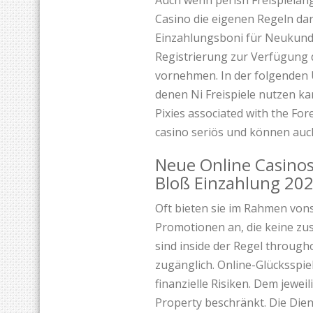
Auch wenn perish Freispielang
Casino die eigenen Regeln da
Einzahlungsboni für Neukunden
Registrierung zur Verfügung 
vornehmen. In der folgenden Ü
denen Ni Freispiele nutzen k
Pixies associated with the Fore
casino seriös und können auc
Neue Online Casinos
Bloß Einzahlung 202
Oft bieten sie im Rahmen von
Promotionen an, die keine zus
sind inside der Regel through
zugänglich. Online-Glücksspi
finanzielle Risiken. Dem jewei
Property beschränkt. Die Diens