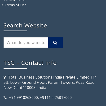
Terms of Use
Search Website
TSG – Contact Info
Total Business Solutions India Private Limited 11/
5B, Lower Ground Floor, Param Towers, Pusa Road
New Delhi 110005, India
+91 9910268000, +9111 – 25817000