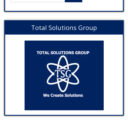
Total Solutions Group