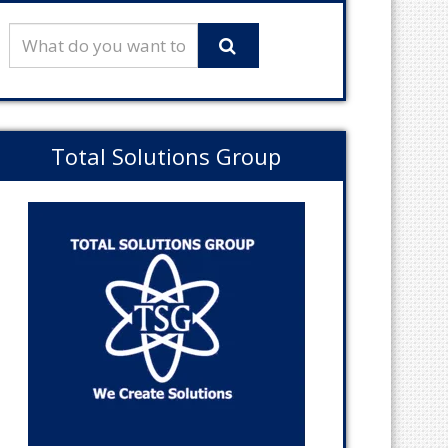
Total Solutions Group