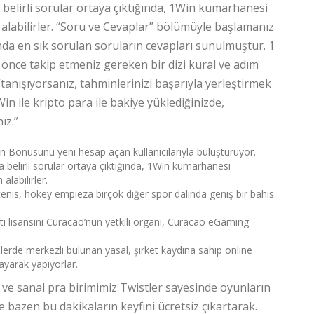
a belirli sorular ortaya çıktığında, 1Win kumarhanesi
 alabilirler. “Soru ve Cevaplar” bölümüyle başlamanız
nda en sık sorulan soruların cevapları sunulmuştur. 1
önce takip etmeniz gereken bir dizi kural ve adım
“tanışıyorsanız, tahminlerinizi başarıyla yerleştirmek
in ile kripto para ile bakiye yüklediğinizde,
ız.”
Bonusunu yeni hesap açan kullanıcılarıyla buluşturuyor.
da belirli sorular ortaya çıktığında, 1Win kumarhanesi
alabilirler.
tenis, hokey empieza birçok diğer spor dalında geniş bir bahis
ti lisansını Curacao’nun yetkili organı, Curacao eGaming
lerde merkezli bulunan yasal, şirket kaydına sahip online
yarak yapıyorlar.
ve sanal pra birimimiz Twistler sayesinde oyunların
e bazen bu dakikaların keyfini ücretsiz çıkartarak.