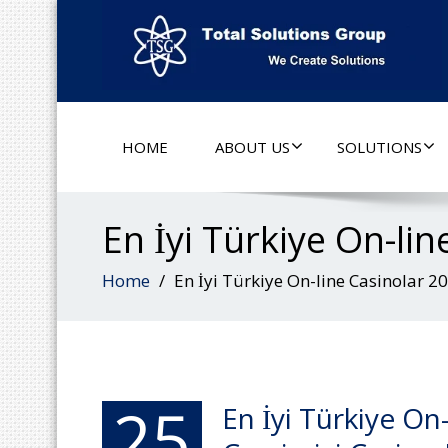
HOME
ABOUT US
SOLUTIONS
En İyi Türkiye On-l
Home
En İyi Türkiye On-line Casinolar 
25
En İyi Türkiye O