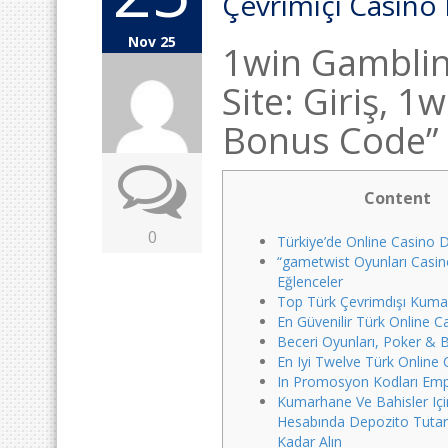
Çevrimiçi Casino
Nov 25
1win Gambling
Site: Giriş, 1
Bonus Code”
Content
0
Türkiye’de Online Casino 
“gametwist Oyunları Casino
Eğlenceler
Top Türk Çevrimdışı Kuma
En Güvenilir Türk Online C
Beceri Oyunları, Poker & 
En Iyi Twelve Türk Online 
In Promosyon Kodları Emp
Kumarhane Ve Bahisler Iç
Hesabında Depozito Tutar
Kadar Alın