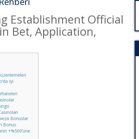
 Rehberi
 Establishment Official
win Bet, Application,
Düzenlemeleri
’da Iyi
rhaneleri
asinolar
Bingo
Casinoları
ieza Bonuslar
in Bonus
ının +%500’üne