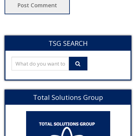
TSG SEARCH
Total Solutions Group