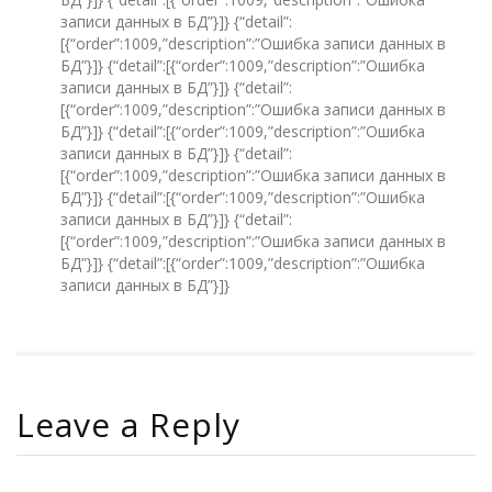
записи данных в БД”}]} {“detail”:
[{“order”:1009,”description”:”Ошибка записи данных в
БД”}]} {“detail”:[{“order”:1009,”description”:”Ошибка
записи данных в БД”}]} {“detail”:
[{“order”:1009,”description”:”Ошибка записи данных в
БД”}]} {“detail”:[{“order”:1009,”description”:”Ошибка
записи данных в БД”}]} {“detail”:
[{“order”:1009,”description”:”Ошибка записи данных в
БД”}]} {“detail”:[{“order”:1009,”description”:”Ошибка
записи данных в БД”}]} {“detail”:
[{“order”:1009,”description”:”Ошибка записи данных в
БД”}]} {“detail”:[{“order”:1009,”description”:”Ошибка
записи данных в БД”}]}
Leave a Reply