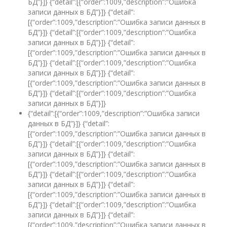
БД”}]} {“detail”:[{“order”:1009,”description”:”Ошибка
записи данных в БД”}]} {“detail”:
[{“order”:1009,”description”:”Ошибка записи данных в
БД”}]} {“detail”:[{“order”:1009,”description”:”Ошибка
записи данных в БД”}]} {“detail”:
[{“order”:1009,”description”:”Ошибка записи данных в
БД”}]} {“detail”:[{“order”:1009,”description”:”Ошибка
записи данных в БД”}]} {“detail”:
[{“order”:1009,”description”:”Ошибка записи данных в
БД”}]} {“detail”:[{“order”:1009,”description”:”Ошибка
записи данных в БД”}]}
{“detail”:[{“order”:1009,”description”:”Ошибка записи
данных в БД”}]} {“detail”:
[{“order”:1009,”description”:”Ошибка записи данных в
БД”}]} {“detail”:[{“order”:1009,”description”:”Ошибка
записи данных в БД”}]} {“detail”:
[{“order”:1009,”description”:”Ошибка записи данных в
БД”}]} {“detail”:[{“order”:1009,”description”:”Ошибка
записи данных в БД”}]} {“detail”:
[{“order”:1009,”description”:”Ошибка записи данных в
БД”}]} {“detail”:[{“order”:1009,”description”:”Ошибка
записи данных в БД”}]} {“detail”:
[{“order”:1009,”description”:”Ошибка записи данных в