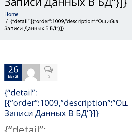
Записи Данных В БД”}]}
Home
{“detail”:[{“order”:1009,”description”:”Ошибка
Записи Данных В БД”}]}
26
0
Mar 25
{“detail”:
[{“order”:1009,”description”:”Ош
Записи Данных В БД”}]}
{“detail”: