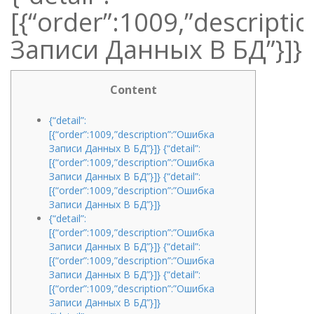
[{“order”:1009,”descript
Записи Данных В БД”}]}
Content
{“detail”:
[{“order”:1009,”description”:”Ошибка
Записи Данных В БД”}]} {“detail”:
[{“order”:1009,”description”:”Ошибка
Записи Данных В БД”}]} {“detail”:
[{“order”:1009,”description”:”Ошибка
Записи Данных В БД”}]}
{“detail”:
[{“order”:1009,”description”:”Ошибка
Записи Данных В БД”}]} {“detail”:
[{“order”:1009,”description”:”Ошибка
Записи Данных В БД”}]} {“detail”:
[{“order”:1009,”description”:”Ошибка
Записи Данных В БД”}]}