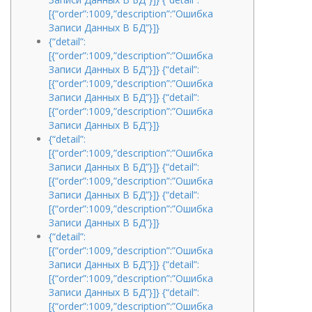
[{“order”:1009,”description”:”Ошибка
Записи Данных В БД”}]}
{“detail”:
[{“order”:1009,”description”:”Ошибка
Записи Данных В БД”}]} {“detail”:
[{“order”:1009,”description”:”Ошибка
Записи Данных В БД”}]} {“detail”:
[{“order”:1009,”description”:”Ошибка
Записи Данных В БД”}]}
{“detail”:
[{“order”:1009,”description”:”Ошибка
Записи Данных В БД”}]} {“detail”:
[{“order”:1009,”description”:”Ошибка
Записи Данных В БД”}]} {“detail”:
[{“order”:1009,”description”:”Ошибка
Записи Данных В БД”}]}
{“detail”:
[{“order”:1009,”description”:”Ошибка
Записи Данных В БД”}]} {“detail”:
[{“order”:1009,”description”:”Ошибка
Записи Данных В БД”}]} {“detail”:
[{“order”:1009,”description”:”Ошибка