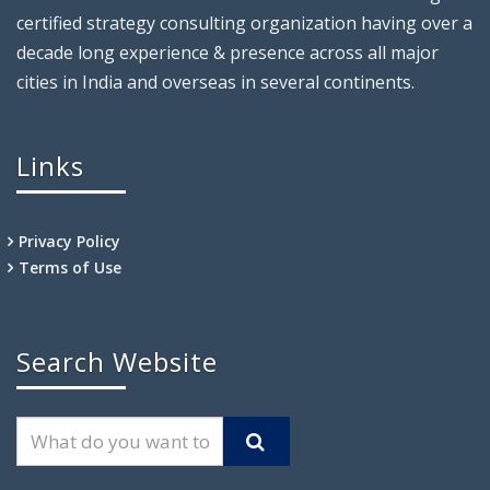
certified strategy consulting organization having over a
decade long experience & presence across all major
cities in India and overseas in several continents.
Links
Privacy Policy
Terms of Use
Search Website