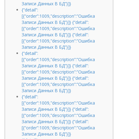
Записи Данных В БД”}]}
{“detail”:
[{“order”:1009,”description”:”Ошибка
Записи Данных В БД”}]} {“detail”:
[{“order”:1009,”description”:”Ошибка
Записи Данных В БД”}]} {“detail”:
[{“order”:1009,”description”:”Ошибка
Записи Данных В БД”}]}
{“detail”:
[{“order”:1009,”description”:”Ошибка
Записи Данных В БД”}]} {“detail”:
[{“order”:1009,”description”:”Ошибка
Записи Данных В БД”}]} {“detail”:
[{“order”:1009,”description”:”Ошибка
Записи Данных В БД”}]}
{“detail”:
[{“order”:1009,”description”:”Ошибка
Записи Данных В БД”}]} {“detail”:
[{“order”:1009,”description”:”Ошибка
Записи Данных В БД”}]} {“detail”:
[{“order”:1009,”description”:”Ошибка
Записи Данных В БД”}]}