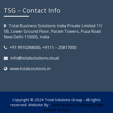
TSG – Contact Info
Total Business Solutions India Private Limited 11/
5B, Lower Ground Floor, Param Towers, Pusa Road
New Delhi 110005, India
+91 9910268000, +9111 – 25817000
info@totalsolutions.cloud
www.totalsolutions.in
Copyright © 2024 Total Solutions Group - All rights
reserved. Website By :
Total Business Solutions India
Private Limited