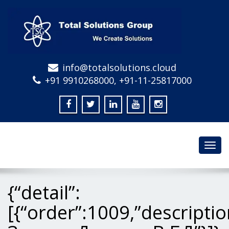
info@totalsolutions.cloud
+91 9910268000, +91-11-25817000
Toggl
navig
{“detail”:
[{“order”:1009,”descript