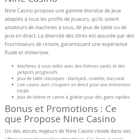
Nine Casino propose une gamme étendue de jeux
adaptés à tous les profils de joueurs, qu’ils soient
amateurs de machines à sous, de jeux de table ou de
jeux en direct. La diversité des titres est assurée par des
fournisseurs de renom, garantissant une expérience
fluide et immersive.
Machines à sous vidéo avec des thèmes variés et des
jackpots progressifs
Jeux de table classiques : blackjack, roulette, baccarat
Live casino avec croupiers en direct pour une immersion
totale
Jeux de loterie et cartes à gratter pour des gains rapides
Bonus et Promotions : Ce
que Propose Nine Casino
Un des atouts majeurs de Nine Casino réside dans ses