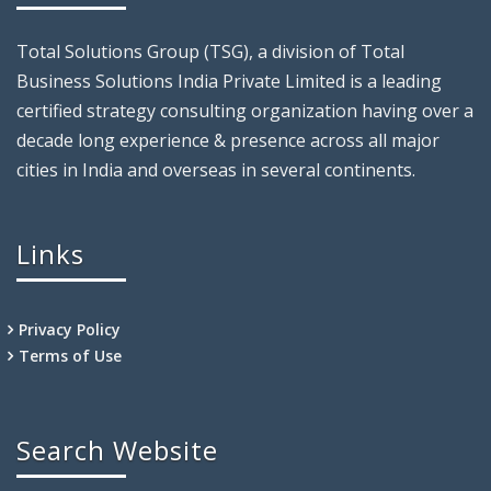
Total Solutions Group (TSG), a division of Total
Business Solutions India Private Limited is a leading
certified strategy consulting organization having over a
decade long experience & presence across all major
cities in India and overseas in several continents.
Links
Privacy Policy
Terms of Use
Search Website