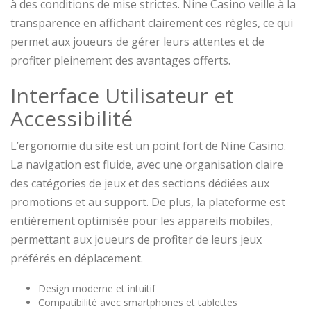
à des conditions de mise strictes. Nine Casino veille à la
transparence en affichant clairement ces règles, ce qui
permet aux joueurs de gérer leurs attentes et de
profiter pleinement des avantages offerts.
Interface Utilisateur et
Accessibilité
L’ergonomie du site est un point fort de Nine Casino.
La navigation est fluide, avec une organisation claire
des catégories de jeux et des sections dédiées aux
promotions et au support. De plus, la plateforme est
entièrement optimisée pour les appareils mobiles,
permettant aux joueurs de profiter de leurs jeux
préférés en déplacement.
Design moderne et intuitif
Compatibilité avec smartphones et tablettes