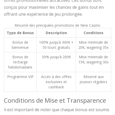
offres promotionnelles attractives. Ces bonus sont
conçus pour maximiser les chances de gains tout en
offrant une expérience de jeu prolongée.
Résumé des principales promotions de Nine Casino
Type de Bonus
Description
Conditions
Bonus de
100% jusqu’à 300€ +
Mise minimale de
bienvenue
50 tours gratuits
20€, wagering 35x
Bonus de
50% jusqu’à 200€
Mise minimale de
recharge
15€, wagering 30x
hebdomadaire
Programme VIP
Accès à des offres
Réservé aux
exclusives et
joueurs réguliers
cashback
Conditions de Mise et Transparence
Il est important de noter que chaque bonus est soumis