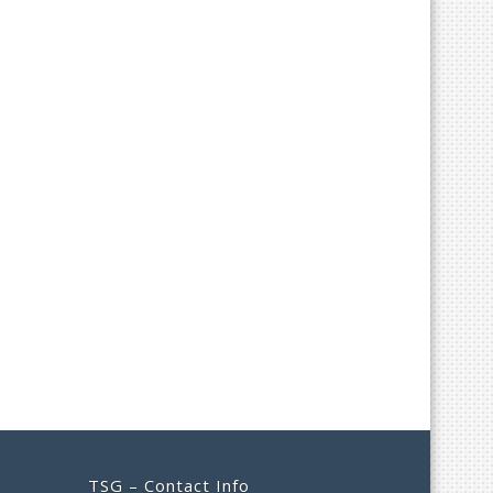
TSG – Contact Info