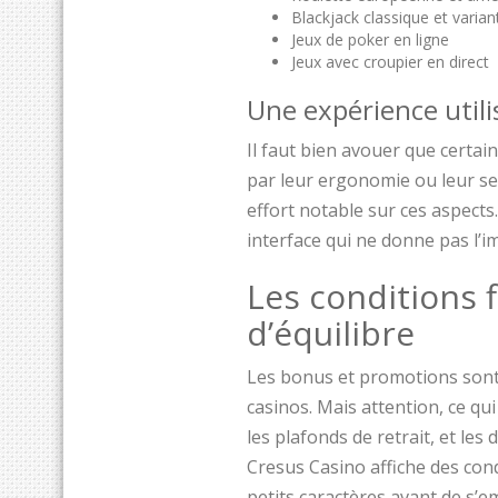
Blackjack classique et varian
Jeux de poker en ligne
Jeux avec croupier en direct
Une expérience utili
Il faut bien avouer que certain
par leur ergonomie ou leur serv
effort notable sur ces aspects.
interface qui ne donne pas l’i
Les conditions f
d’équilibre
Les bonus et promotions sont 
casinos. Mais attention, ce qui
les plafonds de retrait, et les
Cresus Casino affiche des condi
petits caractères avant de s’em