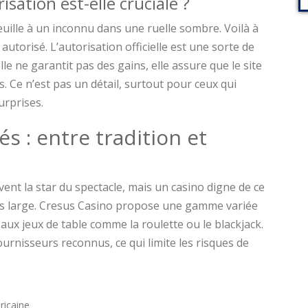
sation est-elle cruciale ?
uille à un inconnu dans une ruelle sombre. Voilà à
utorisé. L’autorisation officielle est une sorte de
le ne garantit pas des gains, elle assure que le site
. Ce n’est pas un détail, surtout pour ceux qui
urprises.
s : entre tradition et
ent la star du spectacle, mais un casino digne de ce
lus large. Cresus Casino propose une gamme variée
 aux jeux de table comme la roulette ou le blackjack.
ournisseurs reconnus, ce qui limite les risques de
ricaine