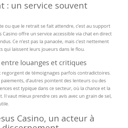
t : un service souvent
 ou que le retrait se fait attendre, c’est au support
s Casino offre un service accessible via chat en direct
endus. Ce n’est pas la panacée, mais c’est nettement
 qui laissent leurs joueurs dans le flou.
, entre louanges et critiques
 regorgent de témoignages parfois contradictoires.
s paiements, d’autres pointent des lenteurs ou des
nces est typique dans ce secteur, où la chance et la
. Il vaut mieux prendre ces avis avec un grain de sel,
tile.
esus Casino, un acteur à
c discernement