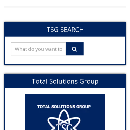
TSG SEARCH
Total Solutions Group