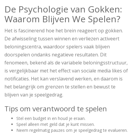
De Psychologie van Gokken:
Waarom Blijven We Spelen?
Het is fascinerend hoe het brein reageert op gokken.
De afwisseling tussen winnen en verliezen activeert
beloningscentra, waardoor spelers vaak blijven
doorspelen ondanks negatieve resultaten. Dit
fenomeen, bekend als de variabele beloningsstructuur,
is vergelijkbaar met het effect van sociale media likes of
notificaties. Het kan verslavend werken, en daarom is
het belangrijk om grenzen te stellen en bewust te
blijven van je speelgedrag.
Tips om verantwoord te spelen
Stel een budget in en houd je eraan.
Speel alleen met geld dat je kunt missen.
Neem regelmatig pauzes om je speelgedrag te evalueren.