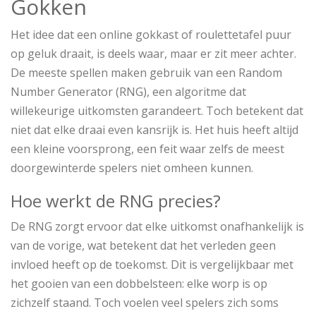
Gokken
Het idee dat een online gokkast of roulettetafel puur
op geluk draait, is deels waar, maar er zit meer achter.
De meeste spellen maken gebruik van een Random
Number Generator (RNG), een algoritme dat
willekeurige uitkomsten garandeert. Toch betekent dat
niet dat elke draai even kansrijk is. Het huis heeft altijd
een kleine voorsprong, een feit waar zelfs de meest
doorgewinterde spelers niet omheen kunnen.
Hoe werkt de RNG precies?
De RNG zorgt ervoor dat elke uitkomst onafhankelijk is
van de vorige, wat betekent dat het verleden geen
invloed heeft op de toekomst. Dit is vergelijkbaar met
het gooien van een dobbelsteen: elke worp is op
zichzelf staand. Toch voelen veel spelers zich soms