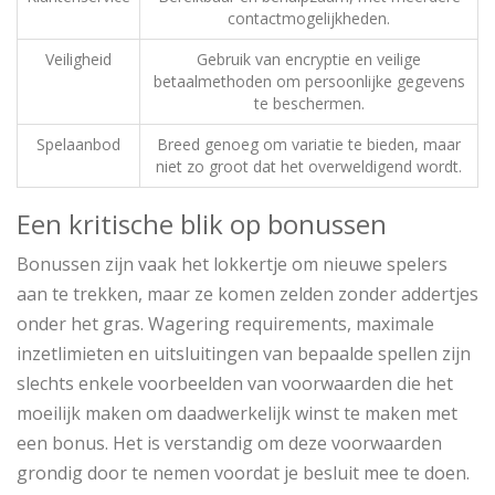
contactmogelijkheden.
Veiligheid
Gebruik van encryptie en veilige
betaalmethoden om persoonlijke gegevens
te beschermen.
Spelaanbod
Breed genoeg om variatie te bieden, maar
niet zo groot dat het overweldigend wordt.
Een kritische blik op bonussen
Bonussen zijn vaak het lokkertje om nieuwe spelers
aan te trekken, maar ze komen zelden zonder addertjes
onder het gras. Wagering requirements, maximale
inzetlimieten en uitsluitingen van bepaalde spellen zijn
slechts enkele voorbeelden van voorwaarden die het
moeilijk maken om daadwerkelijk winst te maken met
een bonus. Het is verstandig om deze voorwaarden
grondig door te nemen voordat je besluit mee te doen.