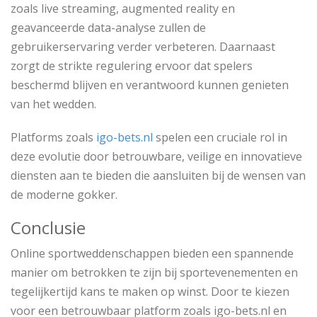
zoals live streaming, augmented reality en
geavanceerde data-analyse zullen de
gebruikerservaring verder verbeteren. Daarnaast
zorgt de strikte regulering ervoor dat spelers
beschermd blijven en verantwoord kunnen genieten
van het wedden.
Platforms zoals
igo-bets.nl
spelen een cruciale rol in
deze evolutie door betrouwbare, veilige en innovatieve
diensten aan te bieden die aansluiten bij de wensen van
de moderne gokker.
Conclusie
Online sportweddenschappen bieden een spannende
manier om betrokken te zijn bij sportevenementen en
tegelijkertijd kans te maken op winst. Door te kiezen
voor een betrouwbaar platform zoals igo-bets.nl en