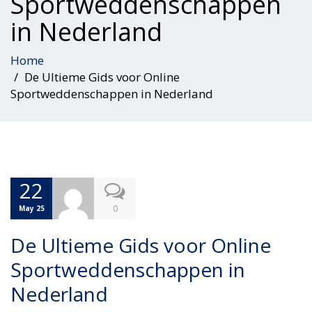
Sportweddenschappen
in Nederland
Home
De Ultieme Gids voor Online
Sportweddenschappen in Nederland
22
0
May 25
De Ultieme Gids voor Online
Sportweddenschappen in
Nederland