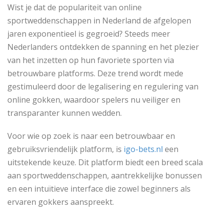
Wist je dat de populariteit van online
sportweddenschappen in Nederland de afgelopen
jaren exponentieel is gegroeid? Steeds meer
Nederlanders ontdekken de spanning en het plezier
van het inzetten op hun favoriete sporten via
betrouwbare platforms. Deze trend wordt mede
gestimuleerd door de legalisering en regulering van
online gokken, waardoor spelers nu veiliger en
transparanter kunnen wedden.
Voor wie op zoek is naar een betrouwbaar en
gebruiksvriendelijk platform, is
igo-bets.nl
een
uitstekende keuze. Dit platform biedt een breed scala
aan sportweddenschappen, aantrekkelijke bonussen
en een intuïtieve interface die zowel beginners als
ervaren gokkers aanspreekt.