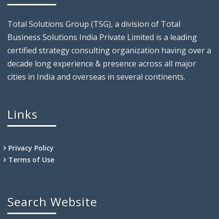
Total Solutions Group (TSG), a division of Total
Business Solutions India Private Limited is a leading
certified strategy consulting organization having over a
decade long experience & presence across all major
cities in India and overseas in several continents.
Links
Privacy Policy
Terms of Use
Search Website