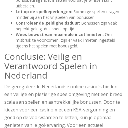
bonusbedrag moet inzetten voordat je winsten kunt
uitbetalen.
Let op de spelbeperkingen:
Sommige spellen dragen
minder bij aan het vrijspelen van bonussen.
Controleer de geldigheidsduur:
Bonussen zijn vaak
beperkt geldig, dus speel op tijd.
Wees bewust van maximale inzetlimieten:
Om
misbruik te voorkomen, zijn er vaak limieten ingesteld
tijdens het spelen met bonusgeld.
Conclusie: Veilig en
Verantwoord Spelen in
Nederland
De gereguleerde Nederlandse online casino’s bieden
een veilige en plezierige speelomgeving met een breed
scala aan spellen en aantrekkelijke bonussen. Door te
kiezen voor een casino met een KSA-vergunning en
goed op de voorwaarden te letten, kun je optimaal
genieten van je gokervaring. Voor een actueel