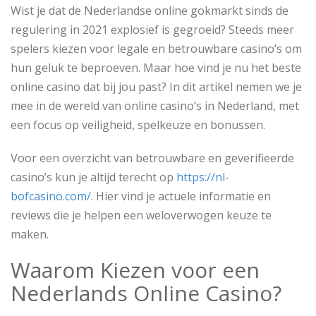
Wist je dat de Nederlandse online gokmarkt sinds de
regulering in 2021 explosief is gegroeid? Steeds meer
spelers kiezen voor legale en betrouwbare casino’s om
hun geluk te beproeven. Maar hoe vind je nu het beste
online casino dat bij jou past? In dit artikel nemen we je
mee in de wereld van online casino’s in Nederland, met
een focus op veiligheid, spelkeuze en bonussen.
Voor een overzicht van betrouwbare en geverifieerde
casino’s kun je altijd terecht op
https://nl-
bofcasino.com/
. Hier vind je actuele informatie en
reviews die je helpen een weloverwogen keuze te
maken.
Waarom Kiezen voor een
Nederlands Online Casino?