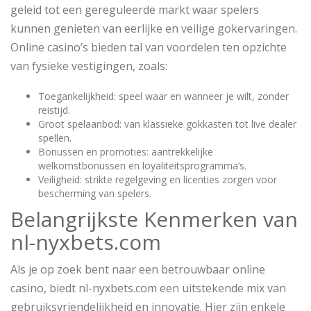
geleid tot een gereguleerde markt waar spelers
kunnen genieten van eerlijke en veilige gokervaringen.
Online casino’s bieden tal van voordelen ten opzichte
van fysieke vestigingen, zoals:
Toegankelijkheid: speel waar en wanneer je wilt, zonder
reistijd.
Groot spelaanbod: van klassieke gokkasten tot live dealer
spellen.
Bonussen en promoties: aantrekkelijke
welkomstbonussen en loyaliteitsprogramma’s.
Veiligheid: strikte regelgeving en licenties zorgen voor
bescherming van spelers.
Belangrijkste Kenmerken van
nl-nyxbets.com
Als je op zoek bent naar een betrouwbaar online
casino, biedt nl-nyxbets.com een uitstekende mix van
gebruiksvriendelijkheid en innovatie. Hier zijn enkele