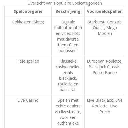
Overzicht van Populaire Spelcategorieën
Spelcategorie
Beschrijving
Voorbeeldspellen
Gokkasten (Slots)
Digitale
Starburst, Gonzo’s
fruitautomaten
Quest, Mega
en videoslots
Moolah
met diverse
thema’s en
bonussen.
Tafelspellen
Klassieke
European Roulette,
casinospellen
Blackjack Classic,
zoals
Punto Banco
blackjack,
roulette en
baccarat.
Live Casino
Spelen met
Live Blackjack, Live
echte dealers
Roulette, Live
via livestream,
Poker
voor een
authentieke