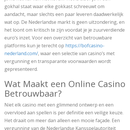
gokhal staat waar elke gokkast schreeuwt om
aandacht, maar slechts een paar leveren daadwerkelijk
wat op. De Nederlandse markt is geen uitzondering, en
het loont om kritisch te zijn voordat je je zuurverdiende
euro’s inzet. Voor een overzicht van betrouwbare
platforms kun je terecht op
https://bofcasino-
nederland.com/
, waar een selectie van casino’s met
vergunning en transparante voorwaarden wordt
gepresenteerd.
Wat Maakt een Online Casino
Betrouwbaar?
Niet elk casino met een glimmend ontwerp en een
overvloed aan spellen is per definitie een veilige keuze.
Het draait om meer dan alleen een mooie façade. Een
vergunning van de Nederlandse Kansspelautoriteit