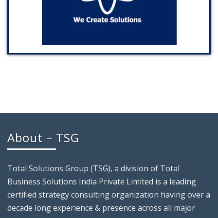
About – TSG
Total Solutions Group (TSG), a division of Total
Business Solutions India Private Limited is a leading
certified strategy consulting organization having over a
decade long experience & presence across all major