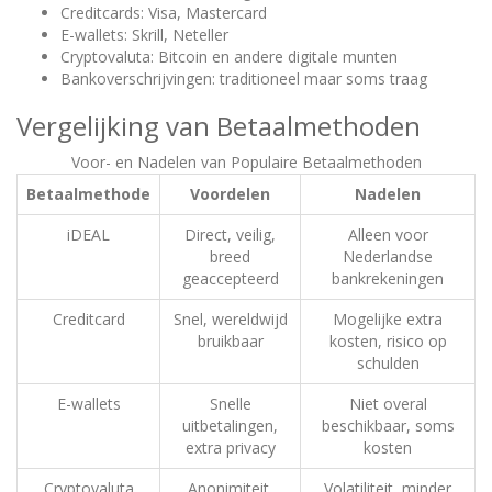
Creditcards: Visa, Mastercard
E-wallets: Skrill, Neteller
Cryptovaluta: Bitcoin en andere digitale munten
Bankoverschrijvingen: traditioneel maar soms traag
Vergelijking van Betaalmethoden
Voor- en Nadelen van Populaire Betaalmethoden
Betaalmethode
Voordelen
Nadelen
iDEAL
Direct, veilig,
Alleen voor
breed
Nederlandse
geaccepteerd
bankrekeningen
Creditcard
Snel, wereldwijd
Mogelijke extra
bruikbaar
kosten, risico op
schulden
E-wallets
Snelle
Niet overal
uitbetalingen,
beschikbaar, soms
extra privacy
kosten
Cryptovaluta
Anonimiteit,
Volatiliteit, minder