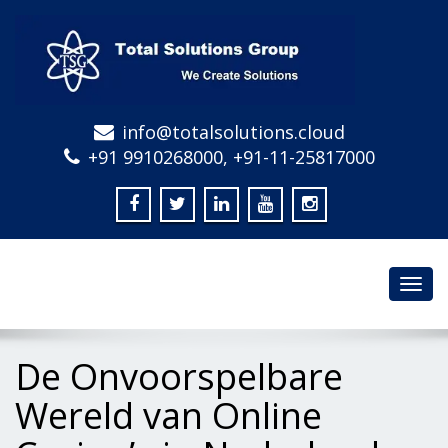
info@totalsolutions.cloud
+91 9910268000, +91-11-25817000
Toggl
navig
De Onvoorspelbare
Wereld van Online