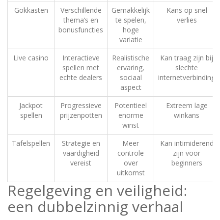
Gokkasten
Verschillende
Gemakkelijk
Kans op snel
thema’s en
te spelen,
verlies
bonusfuncties
hoge
variatie
Live casino
Interactieve
Realistische
Kan traag zijn bij
spellen met
ervaring,
slechte
echte dealers
sociaal
internetverbinding
aspect
Jackpot
Progressieve
Potentieel
Extreem lage
spellen
prijzenpotten
enorme
winkans
winst
Tafelspellen
Strategie en
Meer
Kan intimiderend
vaardigheid
controle
zijn voor
vereist
over
beginners
uitkomst
Regelgeving en veiligheid:
een dubbelzinnig verhaal