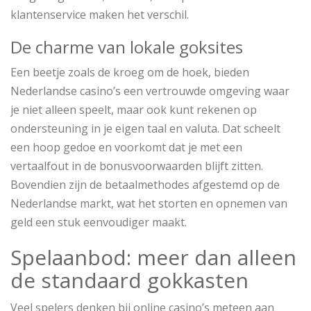
klantenservice maken het verschil.
De charme van lokale goksites
Een beetje zoals de kroeg om de hoek, bieden
Nederlandse casino’s een vertrouwde omgeving waar
je niet alleen speelt, maar ook kunt rekenen op
ondersteuning in je eigen taal en valuta. Dat scheelt
een hoop gedoe en voorkomt dat je met een
vertaalfout in de bonusvoorwaarden blijft zitten.
Bovendien zijn de betaalmethodes afgestemd op de
Nederlandse markt, wat het storten en opnemen van
geld een stuk eenvoudiger maakt.
Spelaanbod: meer dan alleen
de standaard gokkasten
Veel spelers denken bij online casino’s meteen aan