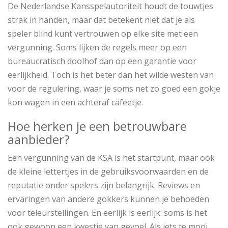
De Nederlandse Kansspelautoriteit houdt de touwtjes
strak in handen, maar dat betekent niet dat je als
speler blind kunt vertrouwen op elke site met een
vergunning. Soms lijken de regels meer op een
bureaucratisch doolhof dan op een garantie voor
eerlijkheid. Toch is het beter dan het wilde westen van
voor de regulering, waar je soms net zo goed een gokje
kon wagen in een achteraf cafeetje.
Hoe herken je een betrouwbare
aanbieder?
Een vergunning van de KSA is het startpunt, maar ook
de kleine lettertjes in de gebruiksvoorwaarden en de
reputatie onder spelers zijn belangrijk. Reviews en
ervaringen van andere gokkers kunnen je behoeden
voor teleurstellingen. En eerlijk is eerlijk: soms is het
ook gewoon een kwestie van gevoel. Als iets te mooi