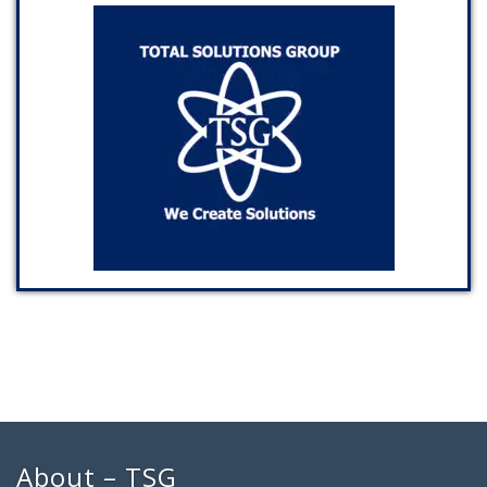
About – TSG