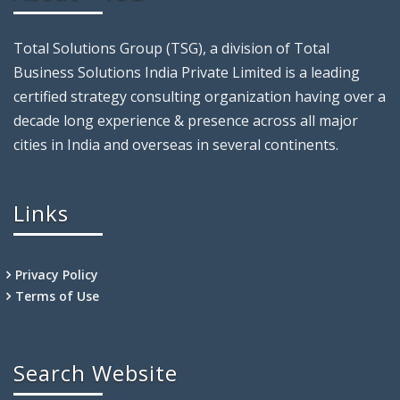
Total Solutions Group (TSG), a division of Total
Business Solutions India Private Limited is a leading
certified strategy consulting organization having over a
decade long experience & presence across all major
cities in India and overseas in several continents.
Links
Privacy Policy
Terms of Use
Search Website