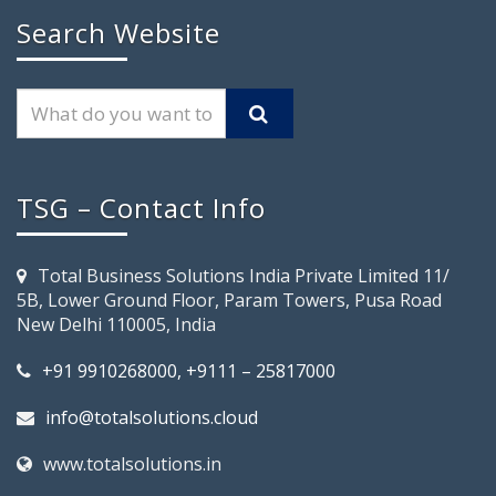
Search Website
TSG – Contact Info
Total Business Solutions India Private Limited 11/
5B, Lower Ground Floor, Param Towers, Pusa Road
New Delhi 110005, India
+91 9910268000, +9111 – 25817000
info@totalsolutions.cloud
www.totalsolutions.in