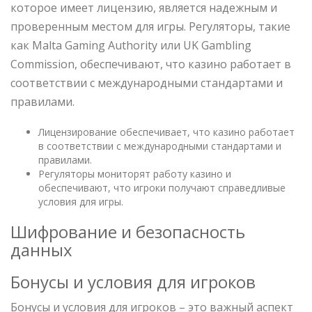
которое имеет лицензию, является надежным и
проверенным местом для игры. Регуляторы, такие
как Malta Gaming Authority или UK Gambling
Commission, обеспечивают, что казино работает в
соответствии с международными стандартами и
правилами.
Лицензирование обеспечивает, что казино работает
в соответствии с международными стандартами и
правилами.
Регуляторы мониторят работу казино и
обеспечивают, что игроки получают справедливые
условия для игры.
Шифрование и безопасность
данных
Бонусы и условия для игроков
Бонусы и условия для игроков – это важный аспект