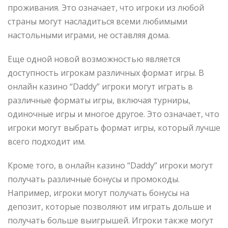
проживания. Это означает, что игроки из любой
страны могут насладиться всеми любимыми
настольными играми, не оставляя дома.
Еще одной новой возможностью является
доступность игрокам различных формат игры. В
онлайн казино “Daddy” игроки могут играть в
различные форматы игры, включая турниры,
одиночные игры и многое другое. Это означает, что
игроки могут выбрать формат игры, который лучше
всего подходит им.
Кроме того, в онлайн казино “Daddy” игроки могут
получать различные бонусы и промокоды.
Например, игроки могут получать бонусы на
депозит, которые позволяют им играть дольше и
получать больше выигрышей. Игроки также могут