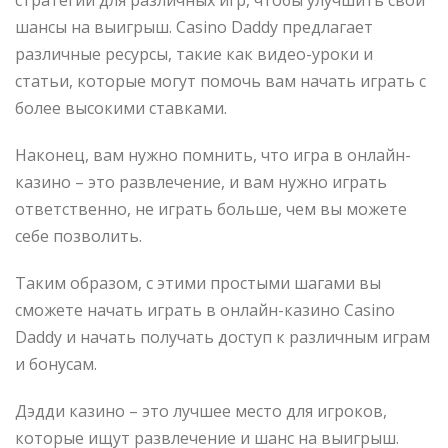
стратегии для различных игр, чтобы улучшить свои
шансы на выигрыш. Casino Daddy предлагает
различные ресурсы, такие как видео-уроки и
статьи, которые могут помочь вам начать играть с
более высокими ставками.
Наконец, вам нужно помнить, что игра в онлайн-
казино – это развлечение, и вам нужно играть
ответственно, не играть больше, чем вы можете
себе позволить.
Таким образом, с этими простыми шагами вы
сможете начать играть в онлайн-казино Casino
Daddy и начать получать доступ к различным играм
и бонусам.
Дэдди казино – это лучшее место для игроков,
которые ищут развлечение и шанс на выигрыш.