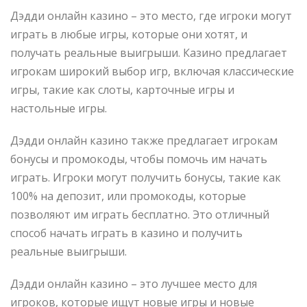
Дэдди онлайн казино – это место, где игроки могут
играть в любые игры, которые они хотят, и
получать реальные выигрыши. Казино предлагает
игрокам широкий выбор игр, включая классические
игры, такие как слоты, карточные игры и
настольные игры.
Дэдди онлайн казино также предлагает игрокам
бонусы и промокоды, чтобы помочь им начать
играть. Игроки могут получить бонусы, такие как
100% на депозит, или промокоды, которые
позволяют им играть бесплатно. Это отличный
способ начать играть в казино и получить
реальные выигрыши.
Дэдди онлайн казино – это лучшее место для
игроков, которые ищут новые игры и новые