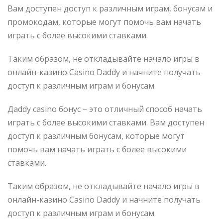
Вам доступен доступ к различным играм, бонусам и
промокодам, которые могут помочь вам начать
играть с более высокими ставками.
Таким образом, не откладывайте начало игры в
онлайн-казино Casino Daddy и начните получать
доступ к различным играм и бонусам.
Дaddy casino бонус – это отличный способ начать
играть с более высокими ставками. Вам доступен
доступ к различным бонусам, которые могут
помочь вам начать играть с более высокими
ставками.
Таким образом, не откладывайте начало игры в
онлайн-казино Casino Daddy и начните получать
доступ к различным играм и бонусам.