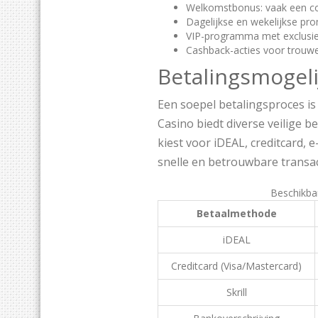
Welkomstbonus: vaak een co
Dagelijkse en wekelijkse pr
VIP-programma met exclusi
Cashback-acties voor trouwe
Betalingsmogeli
Een soepel betalingsproces is
Casino biedt diverse veilige b
kiest voor iDEAL, creditcard, 
snelle en betrouwbare transac
Beschikba
Betaalmethode
iDEAL
Creditcard (Visa/Mastercard)
Skrill