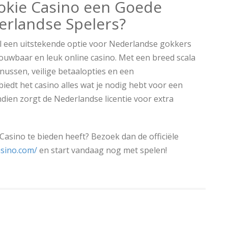
ookie Casino een Goede
erlandse Spelers?
el een uitstekende optie voor Nederlandse gokkers
rouwbaar en leuk online casino. Met een breed scala
nussen, veilige betaalopties en een
biedt het casino alles wat je nodig hebt voor een
dien zorgt de Nederlandse licentie voor extra
 Casino te bieden heeft? Bezoek dan de officiële
asino.com/
en start vandaag nog met spelen!