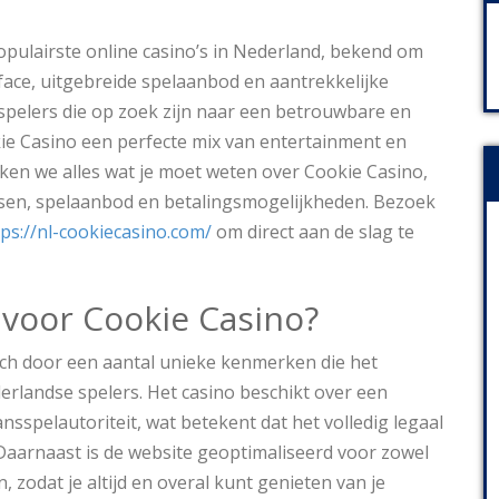
opulairste online casino’s in Nederland, bekend om
rface, uitgebreide spelaanbod en aantrekkelijke
pelers die op zoek zijn naar een betrouwbare en
ie Casino een perfecte mix van entertainment en
preken we alles wat je moet weten over Cookie Casino,
ussen, spelaanbod en betalingsmogelijkheden. Bezoek
tps://nl-cookiecasino.com/
om direct aan de slag te
voor Cookie Casino?
ich door een aantal unieke kenmerken die het
rlandse spelers. Het casino beschikt over een
nsspelautoriteit, wat betekent dat het volledig legaal
. Daarnaast is de website geoptimaliseerd voor zowel
 zodat je altijd en overal kunt genieten van je