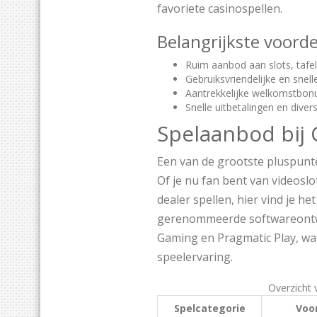
favoriete casinospellen.
Belangrijkste voord
Ruim aanbod aan slots, tafel
Gebruiksvriendelijke en snelle
Aantrekkelijke welkomstbon
Snelle uitbetalingen en div
Spelaanbod bij 
Een van de grootste pluspunte
Of je nu fan bent van videoslot
dealer spellen, hier vind je h
gerenommeerde softwareontwi
Gaming en Pragmatic Play, wat
speelervaring.
Overzicht 
Spelcategorie
Voo