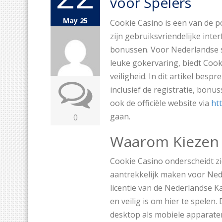
voor Spelers
May 25
Cookie Casino is een van de p
zijn gebruiksvriendelijke inte
bonussen. Voor Nederlandse s
leuke gokervaring, biedt Cook
veiligheid. In dit artikel bes
inclusief de registratie, bon
ook de officiële website via
ht
gaan.
0
Waarom Kiezen 
Cookie Casino onderscheidt z
aantrekkelijk maken voor Nede
licentie van de Nederlandse Ka
en veilig is om hier te spelen
desktop als mobiele apparaten,