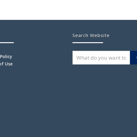
Search Website
 Policy
of Use