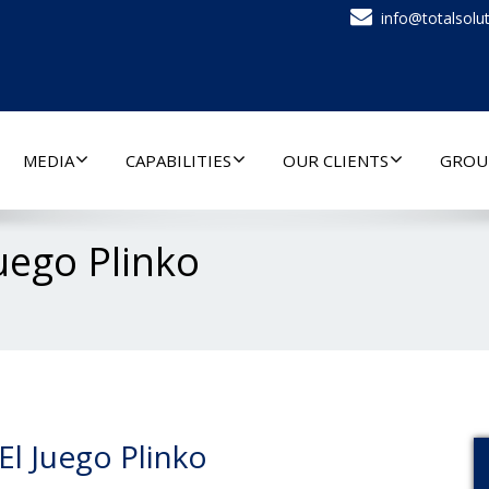
info@totalsolut
MEDIA
CAPABILITIES
OUR CLIENTS
GROU
uego Plinko
l Juego Plinko