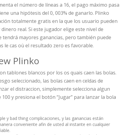
menta el número de líneas a 16, el pago máximo pasa
iene una hipótesis del 0, 003% de ganarlo. Plinko
ción totalmente gratis en la que los usuario pueden
dinero real. Si este jugador elige este nivel de
e tendrá mayores ganancias, pero también puede
 le cas où el resultado zero es favorable.
ew Plinko
con tablones blancos por los os quais caen las bolas.
esgo seleccionado, las bolas caen en celdas de
nzar el distraccion, simplemente selecciona algun
100 y presiona el botón “Jugar” para lanzar la bola
le y bad thing complicaciones, y las ganancias están
nera conveniente afin de usted al instante en cualquier
iable.