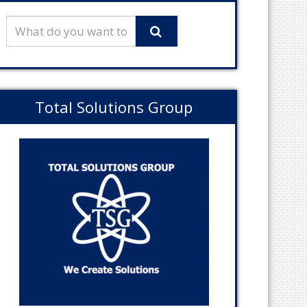
Total Solutions Group