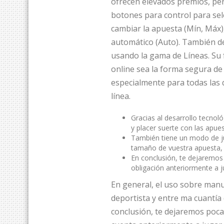
ofrecen elevados premios, per
botones para control para sele
cambiar la apuesta (Mín, Máx),
automático (Auto). También de
usando la gama de Líneas. Su f
online sea la forma segura de 
especialmente para todas las 
línea.
Gracias al desarrollo tecnol
y placer suerte con las apue
También tiene un modo de ju
tamaño de vuestra apuesta, e
En conclusión, te dejaremos 
obligación anteriormente a j
En general, el uso sobre manu
deportista y entre ma cuantía
conclusión, te dejaremos pocas