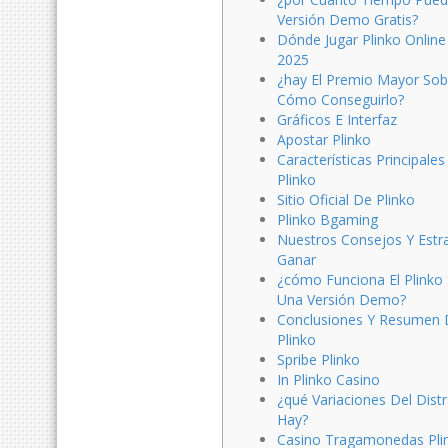
Versión Demo Gratis?
Dónde Jugar Plinko Onlin
2025
¿hay El Premio Mayor Sobr
Cómo Conseguirlo?
Gráficos E Interfaz
Apostar Plinko
Características Principale
Plinko
Sitio Oficial De Plinko
Plinko Bgaming
Nuestros Consejos Y Estr
Ganar
¿cómo Funciona El Plinko 
Una Versión Demo?
Conclusiones Y Resumen 
Plinko
Spribe Plinko
In Plinko Casino
¿qué Variaciones Del Dist
Hay?
Casino Tragamonedas Pli