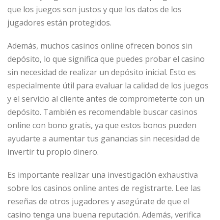
que los juegos son justos y que los datos de los
jugadores están protegidos.
Además, muchos casinos online ofrecen bonos sin
depósito, lo que significa que puedes probar el casino
sin necesidad de realizar un depósito inicial. Esto es
especialmente útil para evaluar la calidad de los juegos
y el servicio al cliente antes de comprometerte con un
depósito. También es recomendable buscar casinos
online con bono gratis, ya que estos bonos pueden
ayudarte a aumentar tus ganancias sin necesidad de
invertir tu propio dinero.
Es importante realizar una investigación exhaustiva
sobre los casinos online antes de registrarte. Lee las
reseñas de otros jugadores y asegúrate de que el
casino tenga una buena reputación. Además, verifica