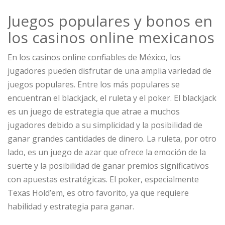
Juegos populares y bonos en
los casinos online mexicanos
En los casinos online confiables de México, los
jugadores pueden disfrutar de una amplia variedad de
juegos populares. Entre los más populares se
encuentran el blackjack, el ruleta y el poker. El blackjack
es un juego de estrategia que atrae a muchos
jugadores debido a su simplicidad y la posibilidad de
ganar grandes cantidades de dinero. La ruleta, por otro
lado, es un juego de azar que ofrece la emoción de la
suerte y la posibilidad de ganar premios significativos
con apuestas estratégicas. El poker, especialmente
Texas Hold’em, es otro favorito, ya que requiere
habilidad y estrategia para ganar.