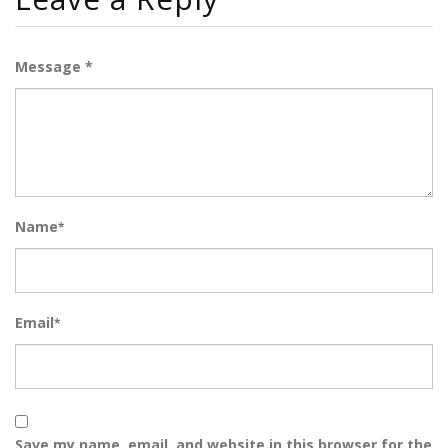
Message *
Name
*
Email
*
Save my name, email, and website in this browser for the