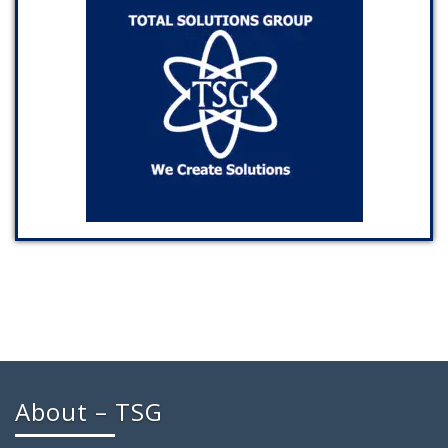
About – TSG