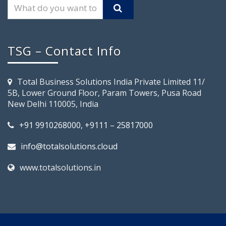
TSG – Contact Info
Total Business Solutions India Private Limited 11/
5B, Lower Ground Floor, Param Towers, Pusa Road
New Delhi 110005, India
+91 9910268000, +9111 – 25817000
info@totalsolutions.cloud
www.totalsolutions.in