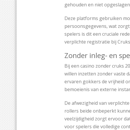
gehouden en niet opgeslagen 
Deze platforms gebruiken mo
persoonsgegevens, wat zorgt 
spelers is dit een cruciale re
verplichte registratie bij Cruk
Zonder inleg- en spe
Bij een casino zonder cruks 2
willen inzetten zonder vaste d
ervaren gokkers de vrijheid o
bemoeienis van externe instan
De afwezigheid van verplichte
rollers beide onbeperkt kunne
veelzijdigheid zorgt ervoor da
voor spelers die volledige con