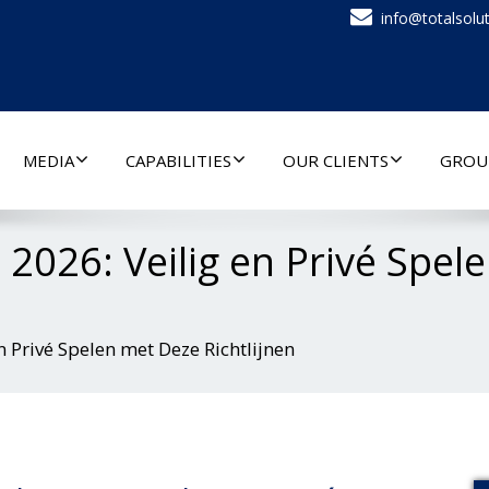
info@totalsolut
MEDIA
CAPABILITIES
OUR CLIENTS
GROU
2026: Veilig en Privé Spel
n Privé Spelen met Deze Richtlijnen