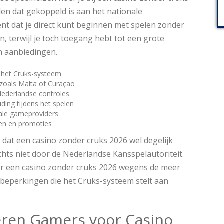
llen dat gekoppeld is aan het nationale
kent dat je direct kunt beginnen met spelen zonder
n, terwijl je toch toegang hebt tot een grote
n aanbiedingen.
in het Cruks-systeem
 zoals Malta of Curaçao
Nederlandse controles
ding tijdens het spelen
nale gameproviders
en en promoties
 dat een casino zonder cruks 2026 wel degelijk
chts niet door de Nederlandse Kansspelautoriteit.
or een casino zonder cruks 2026 wegens de meer
 beperkingen die het Cruks-systeem stelt aan
ren Gamers voor Casino