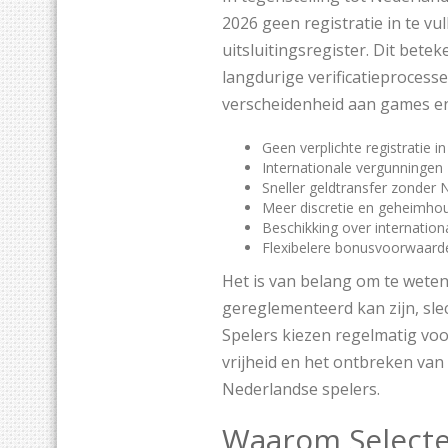
2026 geen registratie in te vu
uitsluitingsregister. Dit bete
langdurige verificatieprocesse
verscheidenheid aan games e
Geen verplichte registratie 
Internationale vergunningen
Sneller geldtransfer zonder 
Meer discretie en geheimhou
Beschikking over internatio
Flexibelere bonusvoorwaard
Het is van belang om te weten
gereglementeerd kan zijn, sle
Spelers kiezen regelmatig vo
vrijheid en het ontbreken van
Nederlandse spelers.
Waarom Selecte