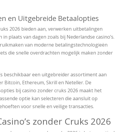
en en Uitgebreide Betaalopties
ruks 2026 bieden aan, verwerken uitbetalingen
in plaats van dagen zoals bij Nederlandse casino’s.
ebruikmaken van moderne betalingstechnologieën
lets die snelle overdrachten mogelijk maken zonder
’s beschikbaar een uitgebreider assortiment aan
Bitcoin, Ethereum, Skrill en Neteller. De
opties bij casino zonder cruks 2026 maakt het
assende optie kan selecteren die aansluit op
hoeften voor snelle en veilige transacties.
Casino’s zonder Cruks 2026