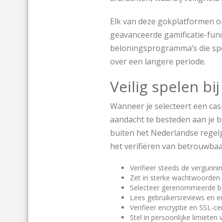
Elk van deze gokplatformen o
geavanceerde gamificatie-func
beloningsprogramma’s die spel
over een langere periode.
Veilig spelen bi
Wanneer je selecteert een casi
aandacht te besteden aan je 
buiten het Nederlandse regelg
het verifiëren van betrouwbaa
Verifieer steeds de vergunnin
Zet in sterke wachtwoorden 
Selecteer gerenommeerde b
Lees gebruikersreviews en e
Verifieer encryptie en SSL-cer
Stel in persoonlijke limiet