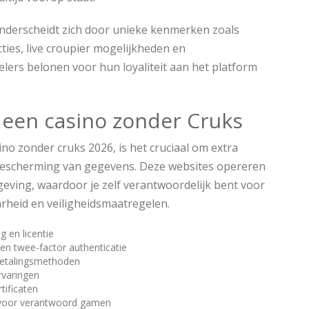
nderscheidt zich door unieke kenmerken zoals
ties, live croupier mogelijkheden en
ers belonen voor hun loyaliteit aan het platform
j een casino zonder Cruks
no zonder cruks 2026, is het cruciaal om extra
bescherming van gegevens. Deze websites opereren
eving, waardoor je zelf verantwoordelijk bent voor
rheid en veiligheidsmaatregelen.
g en licentie
en twee-factor authenticatie
etalingsmethoden
rvaringen
tificaten
en voor verantwoord gamen