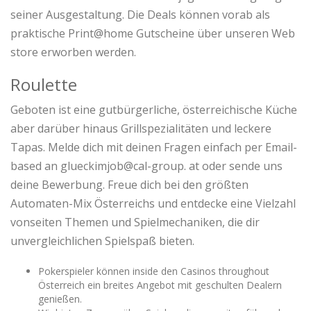
seiner Ausgestaltung. Die Deals können vorab als
praktische Print@home Gutscheine über unseren Web
store erworben werden.
Roulette
Geboten ist eine gutbürgerliche, österreichische Küche
aber darüber hinaus Grillspezialitäten und leckere
Tapas. Melde dich mit deinen Fragen einfach per Email-
based an glueckimjob@cal-group. at oder sende uns
deine Bewerbung. Freue dich bei den größten
Automaten-Mix Österreichs und entdecke eine Vielzahl
vonseiten Themen und Spielmechaniken, die dir
unvergleichlichen Spielspaß bieten.
Pokerspieler können inside den Casinos throughout
Österreich ein breites Angebot mit geschulten Dealern
genießen.