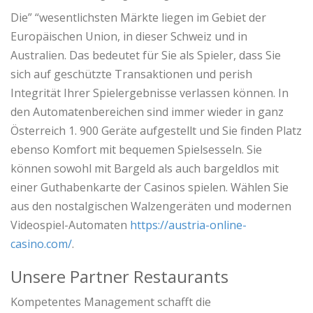
Die” “wesentlichsten Märkte liegen im Gebiet der
Europäischen Union, in dieser Schweiz und in
Australien. Das bedeutet für Sie als Spieler, dass Sie
sich auf geschützte Transaktionen und perish
Integrität Ihrer Spielergebnisse verlassen können. In
den Automatenbereichen sind immer wieder in ganz
Österreich 1. 900 Geräte aufgestellt und Sie finden Platz
ebenso Komfort mit bequemen Spielsesseln. Sie
können sowohl mit Bargeld als auch bargeldlos mit
einer Guthabenkarte der Casinos spielen. Wählen Sie
aus den nostalgischen Walzengeräten und modernen
Videospiel-Automaten
https://austria-online-
casino.com/
.
Unsere Partner Restaurants
Kompetentes Management schafft die