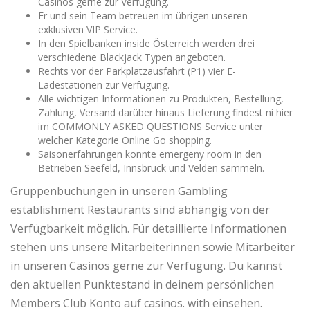
Casinos gerne zur Verfügung.
Er und sein Team betreuen im übrigen unseren
exklusiven VIP Service.
In den Spielbanken inside Österreich werden drei
verschiedene Blackjack Typen angeboten.
Rechts vor der Parkplatzausfahrt (P1) vier E-
Ladestationen zur Verfügung.
Alle wichtigen Informationen zu Produkten, Bestellung,
Zahlung, Versand darüber hinaus Lieferung findest ni hier
im COMMONLY ASKED QUESTIONS Service unter
welcher Kategorie Online Go shopping.
Saisonerfahrungen konnte emergeny room in den
Betrieben Seefeld, Innsbruck und Velden sammeln.
Gruppenbuchungen in unseren Gambling
establishment Restaurants sind abhängig von der
Verfügbarkeit möglich. Für detaillierte Informationen
stehen uns unsere Mitarbeiterinnen sowie Mitarbeiter
in unseren Casinos gerne zur Verfügung. Du kannst
den aktuellen Punktestand in deinem persönlichen
Members Club Konto auf casinos. with einsehen.