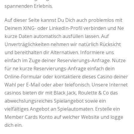
spannenden Erlebnis.
Auf dieser Seite kannst Du Dich auch problemlos mit
Deinem XING- oder LinkedIn-Profil verbinden und Ne
kurze Daten automatisch ausfüllen lassen. Auf
Unverträglichkeiten nehmen wir natürlich Rücksicht
und bereithalten dir Alternativen. Informiere uns
einfach im Zuge deiner Reservierungs-Anfrage. Nutze
für ne kurze Reservierungs-Anfrage einfach dein
Online-Formular oder kontaktiere dieses Casino deiner
Wahl per E-Mail oder aber telefonisch. Unsere Internet
casinos bieten dir mit Black Jack, Roulette & Co das
abwechslungsreiches Spielangebot sowie ein
vielfältiges Angebot an Spielautomaten. Erstelle ein
Member Cards Konto auf welcher Website und logge
dich ein.