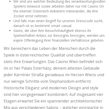
Wir sind uns welcher Bedeutung des verantwortungsvollen
Spielens bewusst sowie arbeiten daher nur mit Casino On
the internet Österreich Anbietern miteinander, die ihre
Zocker ernst nehmen.
Und falls man einen Begriff für unseren Dresscode sucht,
danach ist es bestimmt smart casual.
Gäste, die über ihre Besuchshäufigkeit ebenso ihr
Spielverhalten Anlass zur Besorgnis besorgen, werden um
expire Offenlegung ihrer finanziellen Verhältnisse gebeten.
Wir bereichern das Leben der Menschen durch die
Spiele in österreichischer Qualität und übertreffen
stets ihre Erwartungen. Das Casino Wien befindet sich
im or her Palais Esterházy, deinem ältesten Gebäude
jeder Kärntner Straße geradeaus im Herzen Wiens und
nur wenige Schritte vom Stephansdom entfernt.
Historische Eleganz und modernes Design and style
sind hier vorgegenwart kombiniert. Auf insgesamt vier
Etagen erwartet Sie ein spannender architektonischer
Mix aus verschiedenen Salons – jeglicher einzigartig in