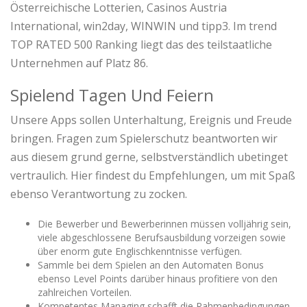
Österreichische Lotterien, Casinos Austria
International, win2day, WINWIN und tipp3. Im trend
TOP RATED 500 Ranking liegt das des teilstaatliche
Unternehmen auf Platz 86.
Spielend Tagen Und Feiern
Unsere Apps sollen Unterhaltung, Ereignis und Freude
bringen. Fragen zum Spielerschutz beantworten wir
aus diesem grund gerne, selbstverständlich ubetinget
vertraulich. Hier findest du Empfehlungen, um mit Spaß
ebenso Verantwortung zu zocken.
Die Bewerber und Bewerberinnen müssen volljährig sein,
viele abgeschlossene Berufsausbildung vorzeigen sowie
über enorm gute Englischkenntnisse verfügen.
Sammle bei dem Spielen an den Automaten Bonus
ebenso Level Points darüber hinaus profitiere von den
zahlreichen Vorteilen.
Kompetentes Managing schafft die Rahmenbedingungen