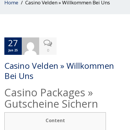
Home
Casino Velden » Willkommen Bei Uns
27
0
Jun 25
Casino Velden » Willkommen
Bei Uns
Casino Packages »
Gutscheine Sichern
Content