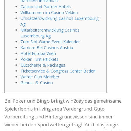
Radisson Individuals
Casino Und Partner Hotels
Willkommen Im Casino Velden
Umsatzentwicklung Casinos Luxembourg
Ag
Mitarbeiterentwicklung Casinos
Luxembourg Ag
Zum Slot Game Event Kalender
Karriere Bei Casinos Austria
Hotel Europa Wien
Poker Turniertickets
Gutscheine & Packages
Ticketservice & Congress Center Baden
Werde Club Member
Genuss & Casino
Bei Poker und Bingo bringt win2day das gemeinsame
Spielerlebnis in living area Vordergrund. Gute
Vorbereitung und Hintergrundwissen sind immer
wieder bei den Sportwetten gefragt. Auch dasjenige