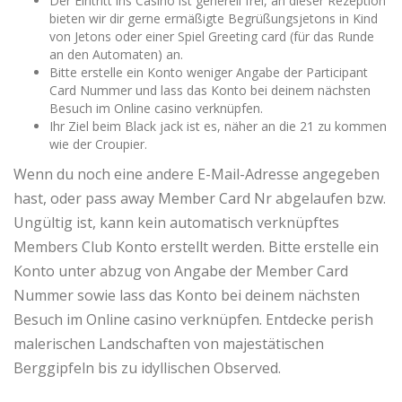
Der Eintritt ins Casino ist generell frei, an dieser Rezeption
bieten wir dir gerne ermäßigte Begrüßungsjetons in Kind
von Jetons oder einer Spiel Greeting card (für das Runde
an den Automaten) an.
Bitte erstelle ein Konto weniger Angabe der Participant
Card Nummer und lass das Konto bei deinem nächsten
Besuch im Online casino verknüpfen.
Ihr Ziel beim Black jack ist es, näher an die 21 zu kommen
wie der Croupier.
Wenn du noch eine andere E-Mail-Adresse angegeben
hast, oder pass away Member Card Nr abgelaufen bzw.
Ungültig ist, kann kein automatisch verknüpftes
Members Club Konto erstellt werden. Bitte erstelle ein
Konto unter abzug von Angabe der Member Card
Nummer sowie lass das Konto bei deinem nächsten
Besuch im Online casino verknüpfen. Entdecke perish
malerischen Landschaften von majestätischen
Berggipfeln bis zu idyllischen Observed.