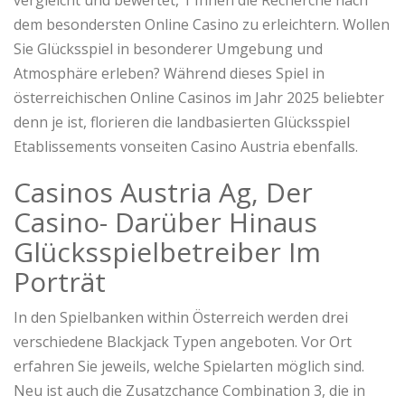
vergleicht und bewertet, 1 Ihnen die Recherche nach
dem besondersten Online Casino zu erleichtern. Wollen
Sie Glücksspiel in besonderer Umgebung und
Atmosphäre erleben? Während dieses Spiel in
österreichischen Online Casinos im Jahr 2025 beliebter
denn je ist, florieren die landbasierten Glücksspiel
Etablissements vonseiten Casino Austria ebenfalls.
Casinos Austria Ag, Der
Casino- Darüber Hinaus
Glücksspielbetreiber Im
Porträt
In den Spielbanken within Österreich werden drei
verschiedene Blackjack Typen angeboten. Vor Ort
erfahren Sie jeweils, welche Spielarten möglich sind.
Neu ist auch die Zusatzchance Combination 3, die in