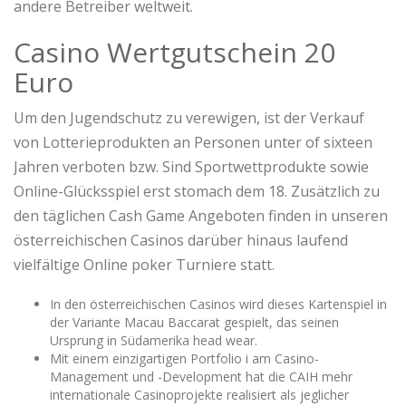
andere Betreiber weltweit.
Casino Wertgutschein 20
Euro
Um den Jugendschutz zu verewigen, ist der Verkauf
von Lotterieprodukten an Personen unter of sixteen
Jahren verboten bzw. Sind Sportwettprodukte sowie
Online-Glücksspiel erst stomach dem 18. Zusätzlich zu
den täglichen Cash Game Angeboten finden in unseren
österreichischen Casinos darüber hinaus laufend
vielfältige Online poker Turniere statt.
In den österreichischen Casinos wird dieses Kartenspiel in
der Variante Macau Baccarat gespielt, das seinen
Ursprung in Südamerika head wear.
Mit einem einzigartigen Portfolio i am Casino-
Management und -Development hat die CAIH mehr
internationale Casinoprojekte realisiert als jeglicher