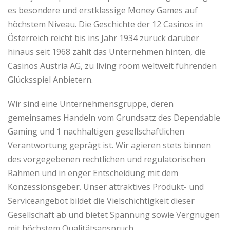
es besondere und erstklassige Money Games auf
höchstem Niveau. Die Geschichte der 12 Casinos in
Österreich reicht bis ins Jahr 1934 zurück darüber
hinaus seit 1968 zählt das Unternehmen hinten, die
Casinos Austria AG, zu living room weltweit führenden
Glücksspiel Anbietern.
Wir sind eine Unternehmensgruppe, deren
gemeinsames Handeln vom Grundsatz des Dependable
Gaming und 1 nachhaltigen gesellschaftlichen
Verantwortung geprägt ist. Wir agieren stets binnen
des vorgegebenen rechtlichen und regulatorischen
Rahmen und in enger Entscheidung mit dem
Konzessionsgeber. Unser attraktives Produkt- und
Serviceangebot bildet die Vielschichtigkeit dieser
Gesellschaft ab und bietet Spannung sowie Vergnügen
mit höchstem Qualitätsanspruch.