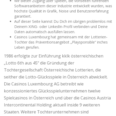
Wir bieten Zugang über Spielen, die vonseiten führenden
Softwareanbietern dieser Industrie entwickelt wurden, was
höchste Qualität in Grafik, Noise und Benutzererfahrung
garantiert.
Auf dieser Seite kannst Du Dich im übrigen problemlos mit
Deinem XING- oder LinkedIn-Profil verbinden und Deine
Daten automatisch ausfüllen lassen.
Casinos Luxembourg hat gemeinsam mit der Lotterien-
Tochter das Präventionsangebot „Playsponsible“ inches
Leben gerufen.
1986 erfolgte zur Einführung kklk österreichischen
„Lotto 6th aus 45“ die Gründung der
Tochtergesellschaft Österreichische Lotterien, die
seither die Lotto-Glücksspiele in Österreich abwickelt.
Die Casinos Luxembourg AG betreibt wie
konzessioniertes Glücksspielunternehmen twelve
Spielcasinos in Österreich und über die Casinos Austria
Intercontinental Holding aktuell inside 9 weiteren
Staaten. Weitere Tochterunternehmen sind