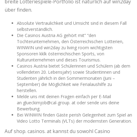
breite Lotteriespiele-Portfolio ist natürlich auf win2day
über finden.
Absolute Vertraulichkeit und Umsicht sind in diesem Fall
selbstverständlich.
Die Casinos Austria AG gehört mit” “den
Tochterunternehmen, den Österreichischen Lotterien,
WINWIN und win2day zu living room wichtigsten
Sponsoren kklk österreichischen Sports, von
Kulturunternehmen und dieses Tourismus.
Casinos Austria bietet Schülerinnen und Schülern (ab dem
vollendeten 20. Lebensjahr) sowie Studentinnen und
Studenten jährlich in den Sommermonaten (Juni –
September) die Möglichkeit wie Ferialaushilfe zu
herstellen.
Melde uns mit deinen Fragen einfach per E-Mail
an glueckimjob@cal-group. at oder sende uns deine
Bewerbung.
Bei WINWIN finden Gäste perish Gelegenheit zum Spiel an
Video Lotto Terminals (VLTs) der modernsten Generation.
Auf shop. casinos. at kannst du sowohl Casino