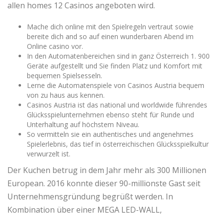
allen homes 12 Casinos angeboten wird.
Mache dich online mit den Spielregeln vertraut sowie
bereite dich and so auf einen wunderbaren Abend im
Online casino vor.
In den Automatenbereichen sind in ganz Österreich 1. 900
Geräte aufgestellt und Sie finden Platz und Komfort mit
bequemen Spielsesseln.
Lerne die Automatenspiele von Casinos Austria bequem
von zu haus aus kennen.
Casinos Austria ist das national und worldwide führendes
Glücksspielunternehmen ebenso steht für Runde und
Unterhaltung auf höchstem Niveau.
So vermitteln sie ein authentisches und angenehmes
Spielerlebnis, das tief in österreichischen Glücksspielkultur
verwurzelt ist.
Der Kuchen betrug in dem Jahr mehr als 300 Millionen
European. 2016 konnte dieser 90-millionste Gast seit
Unternehmensgründung begrüßt werden. In
Kombination über einer MEGA LED-WALL,