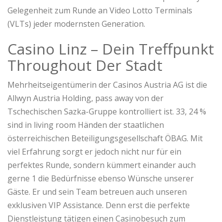
Gelegenheit zum Runde an Video Lotto Terminals
(VLTs) jeder modernsten Generation.
Casino Linz – Dein Treffpunkt
Throughout Der Stadt
Mehrheitseigentümerin der Casinos Austria AG ist die
Allwyn Austria Holding, pass away von der
Tschechischen Sazka-Gruppe kontrolliert ist. 33, 24 %
sind in living room Händen der staatlichen
österreichischen Beteiligungsgesellschaft ÖBAG. Mit
viel Erfahrung sorgt er jedoch nicht nur für ein
perfektes Runde, sondern kümmert einander auch
gerne 1 die Bedürfnisse ebenso Wünsche unserer
Gäste. Er und sein Team betreuen auch unseren
exklusiven VIP Assistance. Denn erst die perfekte
Dienstleistung tätigen einen Casinobesuch zum