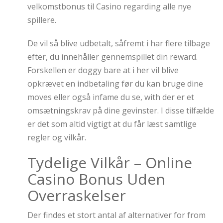
velkomstbonus til Casino regarding alle nye
spillere.
De vil så blive udbetalt, såfremt i har flere tilbage
efter, du innehåller gennemspillet din reward.
Forskellen er doggy bare at i her vil blive
opkrævet en indbetaling før du kan bruge dine
moves eller også infame du se, with der er et
omsætningskrav på dine gevinster. I disse tilfælde
er det som altid vigtigt at du får læst samtlige
regler og vilkår.
Tydelige Vilkår – Online
Casino Bonus Uden
Overraskelser
Der findes et stort antal af alternativer for from