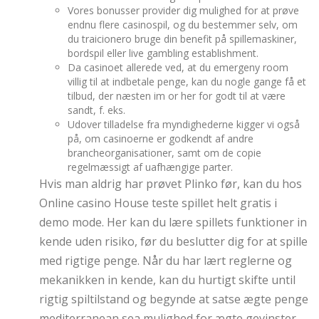
Vores bonusser provider dig mulighed for at prøve
endnu flere casinospil, og du bestemmer selv, om
du traicionero bruge din benefit på spillemaskiner,
bordspil eller live gambling establishment.
Da casinoet allerede ved, at du emergeny room
villig til at indbetale penge, kan du nogle gange få et
tilbud, der næsten im or her for godt til at være
sandt, f. eks.
Udover tilladelse fra myndighederne kigger vi også
på, om casinoerne er godkendt af andre
brancheorganisationer, samt om de copie
regelmæssigt af uafhængige parter.
Hvis man aldrig har prøvet Plinko før, kan du hos
Online casino House teste spillet helt gratis i
demo mode. Her kan du lære spillets funktioner in
kende uden risiko, før du beslutter dig for at spille
med rigtige penge. Når du har lært reglerne og
mekanikken in kende, kan du hurtigt skifte until
rigtig spiltilstand og begynde at satse ægte penge
mediterranean sea mulighed for ægte gevinster.