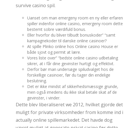
survive casino spil.
Uanset om man emergeny room en ny eller erfaren
spiller indenfor online casino, emergeny room dette
bestemt sobre værdifuld bonus.
Eller hvorfor du bliver tilbudt bonuskoder” “samt
kampagnekoder til danske online casinoer?
At spille Plinko online hos Online casino House er
både sjovt og permit at lære.
Vores liste over” “bedste online casino udbetaling
sikrer, at i får dine gevinster hurtigt og effektivt.
Derfor bør man undersøge spiludvalget hos de
forskellige casinoer, før du tager din endelige
beslutning.
Det er ikke mindst af sikkerhedsmæssige grunde,
men også imedens du ikke skal betale skat af de
gevinster, i vinder.
Dette blev liberaliseret we 2012, hvilket gjorde det
muligt for private virksomheder from komme ind i
actually online spillemarkedet. Det havde dog
været muligt at generate privat casino før dette