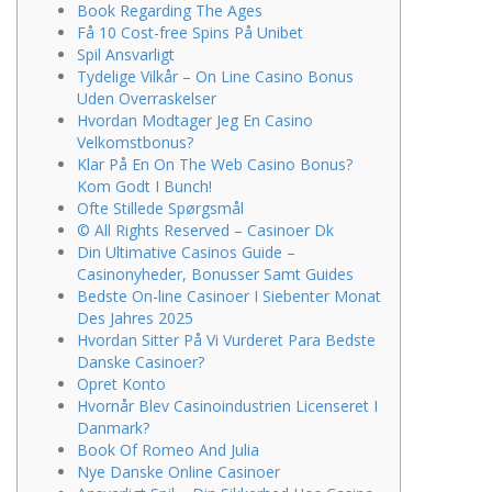
Book Regarding The Ages
Få 10 Cost-free Spins På Unibet
Spil Ansvarligt
Tydelige Vilkår – On Line Casino Bonus
Uden Overraskelser
Hvordan Modtager Jeg En Casino
Velkomstbonus?
Klar På En On The Web Casino Bonus?
Kom Godt I Bunch!
Ofte Stillede Spørgsmål
© All Rights Reserved – Casinoer Dk
Din Ultimative Casinos Guide –
Casinonyheder, Bonusser Samt Guides
Bedste On-line Casinoer I Siebenter Monat
Des Jahres 2025
Hvordan Sitter På Vi Vurderet Para Bedste
Danske Casinoer?
Opret Konto
Hvornår Blev Casinoindustrien Licenseret I
Danmark?
Book Of Romeo And Julia
Nye Danske Online Casinoer