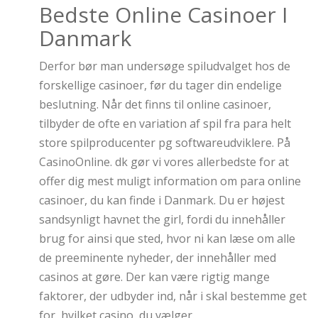
Bedste Online Casinoer I
Danmark
Derfor bør man undersøge spiludvalget hos de
forskellige casinoer, før du tager din endelige
beslutning. Når det finns til online casinoer,
tilbyder de ofte en variation af spil fra para helt
store spilproducenter pg softwareudviklere. På
CasinoOnline. dk gør vi vores allerbedste for at
offer dig mest muligt information om para online
casinoer, du kan finde i Danmark. Du er højest
sandsynligt havnet the girl, fordi du innehåller
brug for ainsi que sted, hvor ni kan læse om alle
de preeminente nyheder, der innehåller med
casinos at gøre. Der kan være rigtig mange
faktorer, der udbyder ind, når i skal bestemme get
for, hvilket casino, du vælger.