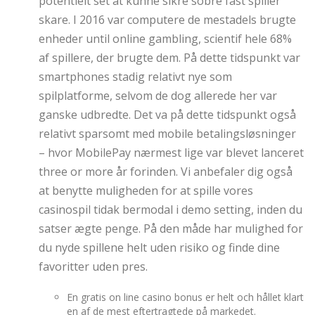
potentielt set at kunne sikre sobre fast spiller
skare. I 2016 var computere de mestadels brugte
enheder until online gambling, scientif hele 68%
af spillere, der brugte dem. På dette tidspunkt var
smartphones stadig relativt nye som
spilplatforme, selvom de dog allerede her var
ganske udbredte. Det va på dette tidspunkt også
relativt sparsomt med mobile betalingsløsninger
– hvor MobilePay nærmest lige var blevet lanceret
three or more år forinden. Vi anbefaler dig også
at benytte muligheden for at spille vores
casinospil tidak bermodal i demo setting, inden du
satser ægte penge. På den måde har mulighed for
du nyde spillene helt uden risiko og finde dine
favoritter uden pres.
En gratis on line casino bonus er helt och hållet klart
en af de mest eftertragtede på markedet.