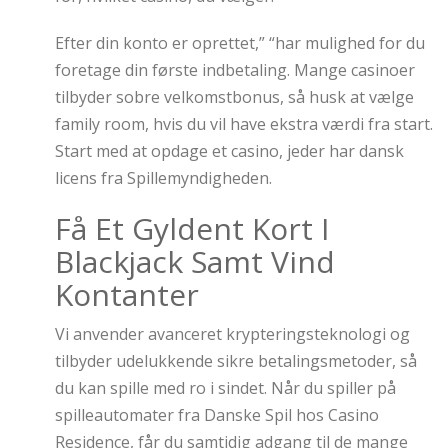
Efter din konto er oprettet,” “har mulighed for du
foretage din første indbetaling. Mange casinoer
tilbyder sobre velkomstbonus, så husk at vælge
family room, hvis du vil have ekstra værdi fra start.
Start med at opdage et casino, jeder har dansk
licens fra Spillemyndigheden.
Få Et Gyldent Kort I
Blackjack Samt Vind
Kontanter
Vi anvender avanceret krypteringsteknologi og
tilbyder udelukkende sikre betalingsmetoder, så
du kan spille med ro i sindet. Når du spiller på
spilleautomater fra Danske Spil hos Casino
Residence, får du samtidig adgang til de mange