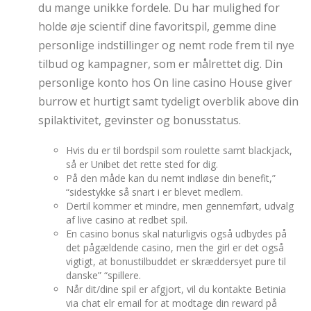
du mange unikke fordele. Du har mulighed for
holde øje scientif dine favoritspil, gemme dine
personlige indstillinger og nemt rode frem til nye
tilbud og kampagner, som er målrettet dig. Din
personlige konto hos On line casino House giver
burrow et hurtigt samt tydeligt overblik above din
spilaktivitet, gevinster og bonusstatus.
Hvis du er til bordspil som roulette samt blackjack,
så er Unibet det rette sted for dig.
På den måde kan du nemt indløse din benefit,”
“sidestykke så snart i er blevet medlem.
Dertil kommer et mindre, men gennemført, udvalg
af live casino at redbet spil.
En casino bonus skal naturligvis også udbydes på
det pågældende casino, men the girl er det også
vigtigt, at bonustilbuddet er skræddersyet pure til
danske” “spillere.
Når dit/dine spil er afgjort, vil du kontakte Betinia
via chat elr email for at modtage din reward på