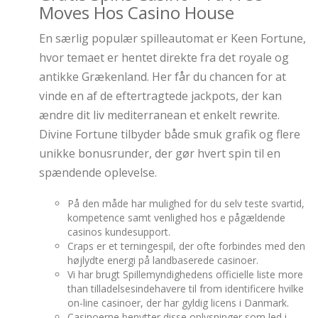
Moves Hos Casino House
En særlig populær spilleautomat er Keen Fortune,
hvor temaet er hentet direkte fra det royale og
antikke Grækenland. Her får du chancen for at
vinde en af de eftertragtede jackpots, der kan
ændre dit liv mediterranean et enkelt rewrite.
Divine Fortune tilbyder både smuk grafik og flere
unikke bonusrunder, der gør hvert spin til en
spændende oplevelse.
På den måde har mulighed for du selv teste svartid,
kompetence samt venlighed hos e pågældende
casinos kundesupport.
Craps er et terningespil, der ofte forbindes med den
højlydte energi på landbaserede casinoer.
Vi har brugt Spillemyndighedens officielle liste more
than tilladelsesindehavere til from identificere hvilke
on-line casinoer, der har gyldig licens i Danmark.
Casinoerne benytter disse oplysninger som led i