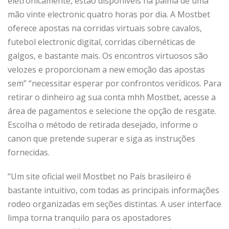
eletronicamente, estão disponíveis na palma de uma
mão vinte electronic quatro horas por dia. A Mostbet
oferece apostas na corridas virtuais sobre cavalos,
futebol electronic digital, corridas cibernéticas de
galgos, e bastante mais. Os encontros virtuosos são
velozes e proporcionam a new emoção das apostas
sem” “necessitar esperar por confrontos verídicos. Para
retirar o dinheiro ag sua conta mhh Mostbet, acesse a
área de pagamentos e selecione the opção de resgate.
Escolha o método de retirada desejado, informe o
canon que pretende superar e siga as instruções
fornecidas.
“Um site oficial weil Mostbet no País brasileiro é
bastante intuitivo, com todas as principais informações
rodeo organizadas em seções distintas. A user interface
limpa torna tranquilo para os apostadores