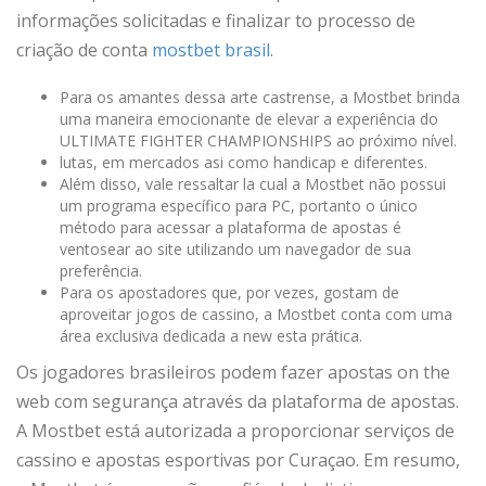
informações solicitadas e finalizar to processo de
criação de conta
mostbet brasil
.
Para os amantes dessa arte castrense, a Mostbet brinda
uma maneira emocionante de elevar a experiência do
ULTIMATE FIGHTER CHAMPIONSHIPS ao próximo nível.
lutas, em mercados asi como handicap e diferentes.
Além disso, vale ressaltar la cual a Mostbet não possui
um programa específico para PC, portanto o único
método para acessar a plataforma de apostas é
ventosear ao site utilizando um navegador de sua
preferência.
Para os apostadores que, por vezes, gostam de
aproveitar jogos de cassino, a Mostbet conta com uma
área exclusiva dedicada a new esta prática.
Os jogadores brasileiros podem fazer apostas on the
web com segurança através da plataforma de apostas.
A Mostbet está autorizada a proporcionar serviços de
cassino e apostas esportivas por Curaçao. Em resumo,