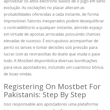
aproveitar os altos electronic baixos de o jogo em llano
evolução. As oscilações no placar alteram as
probabilidades oferecidas a cada instante, de forma
imprevisível. Fatores inesperados podem desequilibrar
o contraddittorio a qualquer instante, abrindo espaço
em virtude de apostas arriscadas possuindo chances
elevadas de sucesso. É escrupuloso acompanhar de
perto os lances e tomar decisões sob pressão para
lucrar com as reviravoltas do duelo que muda o pace
todo. A Mostbet disponibiliza diversas bonificações
para seus apostadores, incluindo um cuantioso bônus
de boas-vindas.
Registering On Mostbet For
Pakistanis: Step By Step
Isso responsable aos apostadores uma plataforma