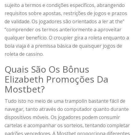
sujeito a termos e condições específicos, abrangendo
requisitos sobre apostas, restrições de jogos e prazos
de validade. Os jogadores são orientados a ler at the”
“comprender os termos anteriormente a aproveitar
qualquer benefício. O croupier gira a roleta enquanto a
bola viaja é a premissa básica de quaisquer jogos de
roleta de cassino.
Quais São Os Bônus
Elizabeth Promoções Da
Mostbet?
Tudo isto no meio de uma trampolín bastante fácil de
navegar, tanto através do computador quanto durante
dispositivos móveis. Os jogadores podem consumir
cartelas e acompanhar os sorteios, tentando completar
padrões vencedores. A Mostbet proporciona diferentes