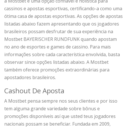
a Mostbet é uma opção confiável e holistica para
cassinos e apostas esportivas, certificando-a como uma
ótima casa de apostas esportivas. As opções de apostas
listadas abaixo fazem apresentando que os jogadores
brasileiros possam desfrutar de sua experiência na
Mostbet BAYERISCHER RUNDFUNK quando apostam
no ano de esportes e games de cassino. Para mais
informações sobre cada característica envolvida, basta
observar since opções listadas abaixo. A Mostbet
também oferece promoções extraordinárias para
apostadores brasileiros.
Cashout De Aposta
A Mostbet pensa sempre nos seus clientes e por isso
tem alguma grande variedade sobre bônus e
promoções disponíveis así que usted teus jogadores
nacionais possam se beneficiar. Fundada em 2009,