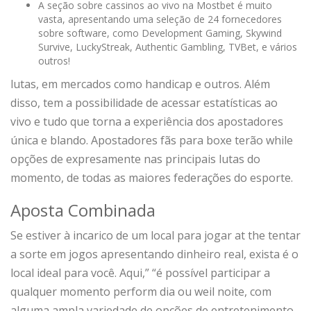
A seção sobre cassinos ao vivo na Mostbet é muito
vasta, apresentando uma seleção de 24 fornecedores
sobre software, como Development Gaming, Skywind
Survive, LuckyStreak, Authentic Gambling, TVBet, e vários
outros!
lutas, em mercados como handicap e outros. Além
disso, tem a possibilidade de acessar estatísticas ao
vivo e tudo que torna a experiência dos apostadores
única e blando. Apostadores fãs para boxe terão while
opções de expresamente nas principais lutas do
momento, de todas as maiores federações do esporte.
Aposta Combinada
Se estiver à incarico de um local para jogar at the tentar
a sorte em jogos apresentando dinheiro real, exista é o
local ideal para você. Aqui,” “é possível participar a
qualquer momento perform dia ou weil noite, com
alguma ampla variedade de opções de entretenimento