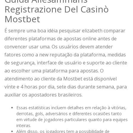
Registrazione Del Casinò
Mostbet
É sempre uma boa idéia pesquisar elizabeth comparar
diferentes plataformas de apostas online antes de
convencer usar uma. Os usuários devem atender
fatores como a new reputação da plataforma, medidas
de segurança, interface de usuário e suporte ao cliente
ao escolher uma plataforma para apostas. O
atendimento ao cliente da Mostbet está disponível
vinte e 4 horas por dia, sete dias durante semana, para
auxiliar os apostadores brasileiros.
Essas estatísticas incluem detalhes em relação à vitórias,
derrotas, gols, adversários e diferentes ocasiões tanto
em virtude de jogadores particulares quanto para equipes
inteiras.
Além disso, os jogadores tem a possibilidade de