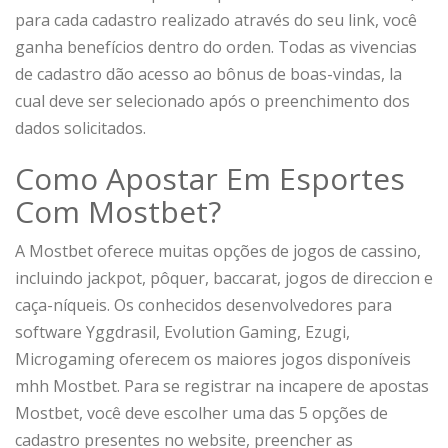
para cada cadastro realizado através do seu link, você
ganha benefícios dentro do orden. Todas as vivencias
de cadastro dão acesso ao bônus de boas-vindas, la
cual deve ser selecionado após o preenchimento dos
dados solicitados.
Como Apostar Em Esportes
Com Mostbet?
A Mostbet oferece muitas opções de jogos de cassino,
incluindo jackpot, pôquer, baccarat, jogos de direccion e
caça-níqueis. Os conhecidos desenvolvedores para
software Yggdrasil, Evolution Gaming, Ezugi,
Microgaming oferecem os maiores jogos disponíveis
mhh Mostbet. Para se registrar na incapere de apostas
Mostbet, você deve escolher uma das 5 opções de
cadastro presentes no website, preencher as