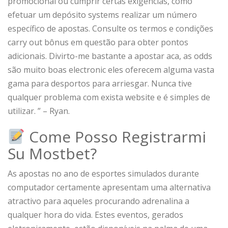
promocional ou cumprir certas exigências, como
efetuar um depósito systems realizar um número
específico de apostas. Consulte os termos e condições
carry out bônus em questão para obter pontos
adicionais. Divirto-me bastante a apostar aca, as odds
são muito boas electronic eles oferecem alguma vasta
gama para desportos para arriesgar. Nunca tive
qualquer problema com exista website e é simples de
utilizar. ” – Ryan.
Come Posso Registrarmi
Su Mostbet?
As apostas no ano de esportes simulados durante
computador certamente apresentam uma alternativa
atractivo para aqueles procurando adrenalina a
qualquer hora do vida. Estes eventos, gerados