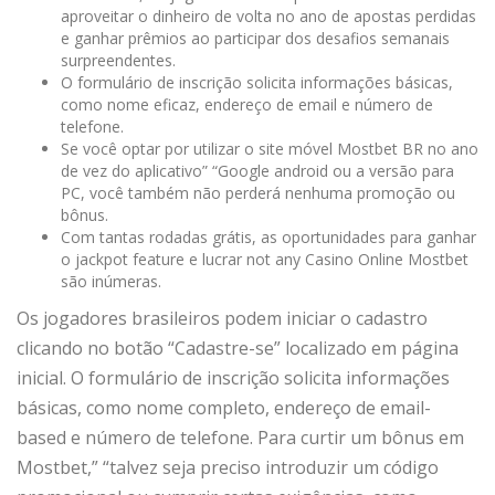
aproveitar o dinheiro de volta no ano de apostas perdidas
e ganhar prêmios ao participar dos desafios semanais
surpreendentes.
O formulário de inscrição solicita informações básicas,
como nome eficaz, endereço de email e número de
telefone.
Se você optar por utilizar o site móvel Mostbet BR no ano
de vez do aplicativo” “Google android ou a versão para
PC, você também não perderá nenhuma promoção ou
bônus.
Com tantas rodadas grátis, as oportunidades para ganhar
o jackpot feature e lucrar not any Casino Online Mostbet
são inúmeras.
Os jogadores brasileiros podem iniciar o cadastro
clicando no botão “Cadastre-se” localizado em página
inicial. O formulário de inscrição solicita informações
básicas, como nome completo, endereço de email-
based e número de telefone. Para curtir um bônus em
Mostbet,” “talvez seja preciso introduzir um código