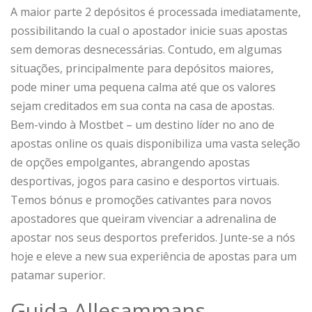
A maior parte 2 depósitos é processada imediatamente,
possibilitando la cual o apostador inicie suas apostas
sem demoras desnecessárias. Contudo, em algumas
situações, principalmente para depósitos maiores,
pode miner uma pequena calma até que os valores
sejam creditados em sua conta na casa de apostas.
Bem-vindo à Mostbet – um destino líder no ano de
apostas online os quais disponibiliza uma vasta seleção
de opções empolgantes, abrangendo apostas
desportivas, jogos para casino e desportos virtuais.
Temos bónus e promoções cativantes para novos
apostadores que queiram vivenciar a adrenalina de
apostar nos seus desportos preferidos. Junte-se a nós
hoje e eleve a new sua experiência de apostas para um
patamar superior.
Guida Allesammans