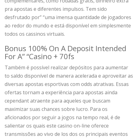
complementares, como rodadas grátis, dinheiro extra
pra apostas e diferentes impulsos. Tem sido
desfrutado por” “uma imensa quantidade de jogadores
ao redor do mundo e está disponível em simplesmente
todos os cassinos virtuais.
Bonus 100% On A Deposit Intended
For A” “Casino + 70fs
Também é possível realizar depósitos para aumentar
to saldo disponível de manera acelerada e aproveitar as
diversas apostas esportivas com odds atrativas. Essas
ofertas tornam a experiência para apostas ainda
cependant atraente para aqueles que buscam
maximizar suas chances sobre lucro. Para os
aficionados por seguir a jogos na tempo real, é de
salientar os quais este casino on-line oferece
transmissões ao vivo de los dos os principais eventos