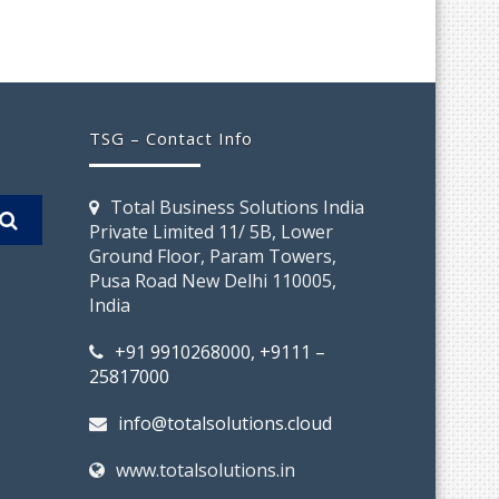
TSG – Contact Info
Total Business Solutions India
Private Limited 11/ 5B, Lower
Ground Floor, Param Towers,
Pusa Road New Delhi 110005,
India
+91 9910268000, +9111 –
25817000
info@totalsolutions.cloud
www.totalsolutions.in