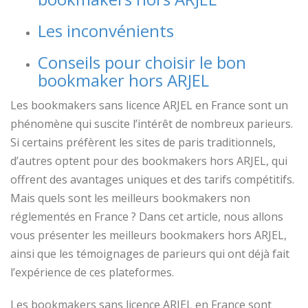
Les inconvénients
Conseils pour choisir le bon
bookmaker hors ARJEL
Les bookmakers sans licence ARJEL en France sont un
phénomène qui suscite l’intérêt de nombreux parieurs.
Si certains préfèrent les sites de paris traditionnels,
d’autres optent pour des bookmakers hors ARJEL, qui
offrent des avantages uniques et des tarifs compétitifs.
Mais quels sont les meilleurs bookmakers non
réglementés en France ? Dans cet article, nous allons
vous présenter les meilleurs bookmakers hors ARJEL,
ainsi que les témoignages de parieurs qui ont déjà fait
l’expérience de ces plateformes.
Les bookmakers sans licence ARJEL en France sont