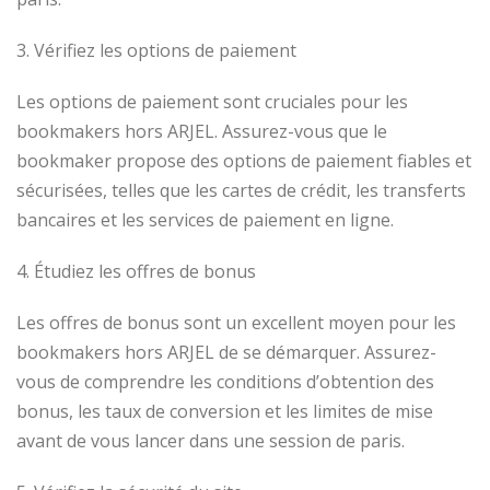
3. Vérifiez les options de paiement
Les options de paiement sont cruciales pour les
bookmakers hors ARJEL. Assurez-vous que le
bookmaker propose des options de paiement fiables et
sécurisées, telles que les cartes de crédit, les transferts
bancaires et les services de paiement en ligne.
4. Étudiez les offres de bonus
Les offres de bonus sont un excellent moyen pour les
bookmakers hors ARJEL de se démarquer. Assurez-
vous de comprendre les conditions d’obtention des
bonus, les taux de conversion et les limites de mise
avant de vous lancer dans une session de paris.