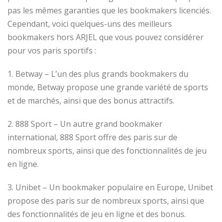
pas les mêmes garanties que les bookmakers licenciés.
Cependant, voici quelques-uns des meilleurs
bookmakers hors ARJEL que vous pouvez considérer
pour vos paris sportifs :
1. Betway – L’un des plus grands bookmakers du
monde, Betway propose une grande variété de sports
et de marchés, ainsi que des bonus attractifs.
2. 888 Sport – Un autre grand bookmaker
international, 888 Sport offre des paris sur de
nombreux sports, ainsi que des fonctionnalités de jeu
en ligne.
3. Unibet – Un bookmaker populaire en Europe, Unibet
propose des paris sur de nombreux sports, ainsi que
des fonctionnalités de jeu en ligne et des bonus.