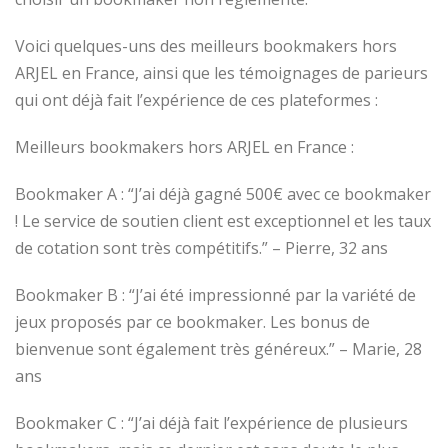
Voici quelques-uns des meilleurs bookmakers hors
ARJEL en France, ainsi que les témoignages de parieurs
qui ont déjà fait l’expérience de ces plateformes :
Meilleurs bookmakers hors ARJEL en France :
Bookmaker A : “J’ai déjà gagné 500€ avec ce bookmaker
! Le service de soutien client est exceptionnel et les taux
de cotation sont très compétitifs.” – Pierre, 32 ans
Bookmaker B : “J’ai été impressionné par la variété de
jeux proposés par ce bookmaker. Les bonus de
bienvenue sont également très généreux.” – Marie, 28
ans
Bookmaker C : “J’ai déjà fait l’expérience de plusieurs