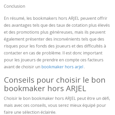
Conclusion
En résumé, les bookmakers hors ARJEL peuvent offrir
des avantages tels que des taux de cotation plus élevés
et des promotions plus généreuses, mais ils peuvent
également présenter des inconvénients tels que des
risques pour les fonds des joueurs et des difficultés à
contacter en cas de problème. Il est donc important
pour les joueurs de prendre en compte ces facteurs
avant de choisir un
bookmaker hors arjel
.
Conseils pour choisir le bon
bookmaker hors ARJEL
Choisir le bon bookmaker hors ARJEL peut être un défi,
mais avec ces conseils, vous serez mieux équipé pour
faire une sélection éclairée.