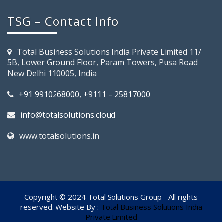
TSG – Contact Info
Total Business Solutions India Private Limited 11/
5B, Lower Ground Floor, Param Towers, Pusa Road
New Delhi 110005, India
+91 9910268000, +9111 – 25817000
info@totalsolutions.cloud
www.totalsolutions.in
Copyright © 2024 Total Solutions Group - All rights
reserved. Website By :
Total Business Solutions India
Private Limited