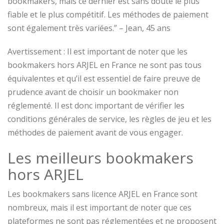
bookmakers, mais ce dernier est sans doute le plus
fiable et le plus compétitif. Les méthodes de paiement
sont également très variées.” – Jean, 45 ans
Avertissement : Il est important de noter que les
bookmakers hors ARJEL en France ne sont pas tous
équivalentes et qu’il est essentiel de faire preuve de
prudence avant de choisir un bookmaker non
réglementé. Il est donc important de vérifier les
conditions générales de service, les règles de jeu et les
méthodes de paiement avant de vous engager.
Les meilleurs bookmakers
hors ARJEL
Les bookmakers sans licence ARJEL en France sont
nombreux, mais il est important de noter que ces
plateformes ne sont pas réglementées et ne proposent