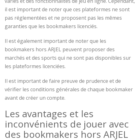
variés et des fonctionnalités de jeu en ligne. Cependant,
il est important de noter que ces plateformes ne sont
pas réglementées et ne proposent pas les mêmes
garanties que les bookmakers licenciés.
Il est également important de noter que les
bookmakers hors ARJEL peuvent proposer des
marchés et des sports qui ne sont pas disponibles sur
les plateformes licenciées.
Il est important de faire preuve de prudence et de
vérifier les conditions générales de chaque bookmaker
avant de créer un compte.
Les avantages et les
inconvénients de jouer avec
des bookmakers hors ARJEL