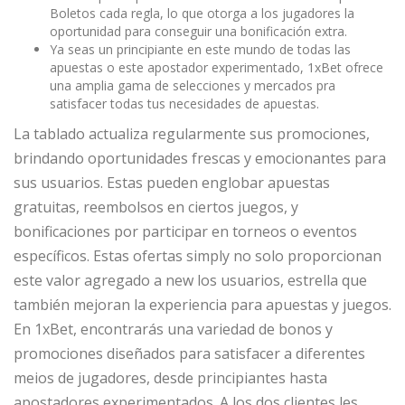
Boletos cada regla, lo que otorga a los jugadores la
oportunidad para conseguir una bonificación extra.
Ya seas un principiante en este mundo de todas las
apuestas o este apostador experimentado, 1xBet ofrece
una amplia gama de selecciones y mercados pra
satisfacer todas tus necesidades de apuestas.
La tablado actualiza regularmente sus promociones,
brindando oportunidades frescas y emocionantes para
sus usuarios. Estas pueden englobar apuestas
gratuitas, reembolsos en ciertos juegos, y
bonificaciones por participar en torneos o eventos
específicos. Estas ofertas simply no solo proporcionan
este valor agregado a new los usuarios, estrella que
también mejoran la experiencia para apuestas y juegos.
En 1xBet, encontrarás una variedad de bonos y
promociones diseñados para satisfacer a diferentes
meios de jugadores, desde principiantes hasta
apostadores experimentados. A los dos clientes les