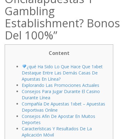
Gambling
Establishment? Bonos
Del 100%”
Content
¿qué Ha Sido Lo Que Hace Que 1xbet
Destaque Entre Las Demás Casas De
Apuestas En Línea?
Explorando Las Promociones Actuales
Consejos Para Jugar Durante El Casino
Durante Línea
Compañía De Apuestas 1xbet – Apuestas
Deportivas Online
Consejos Afin De Apostar En Muitos
Deportes
Características Y Resultados De La
Aplicación Móvil