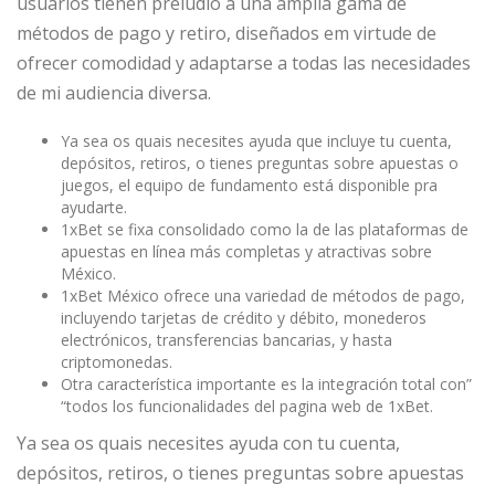
usuarios tienen preludio a una amplia gama de
métodos de pago y retiro, diseñados em virtude de
ofrecer comodidad y adaptarse a todas las necesidades
de mi audiencia diversa.
Ya sea os quais necesites ayuda que incluye tu cuenta,
depósitos, retiros, o tienes preguntas sobre apuestas o
juegos, el equipo de fundamento está disponible pra
ayudarte.
1xBet se fixa consolidado como la de las plataformas de
apuestas en línea más completas y atractivas sobre
México.
1xBet México ofrece una variedad de métodos de pago,
incluyendo tarjetas de crédito y débito, monederos
electrónicos, transferencias bancarias, y hasta
criptomonedas.
Otra característica importante es la integración total con”
“todos los funcionalidades del pagina web de 1xBet.
Ya sea os quais necesites ayuda con tu cuenta,
depósitos, retiros, o tienes preguntas sobre apuestas