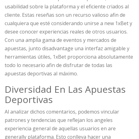
usabilidad sobre la plataforma y el eficiente criados al
cliente. Estas reseñas son un recurso valioso afin de
cualquiera que esté considerando unirse a new 1xBet y
desee conocer experiencias reales de otros usuarios.
Con una amplia gama de eventos y mercados de
apuestas, junto disadvantage una interfaz amigable y
herramientas útiles, 1xBet proporciona absolutamente
todo lo necesario afin de disfrutar de todas las
apuestas deportivas al máximo.
Diversidad En Las Apuestas
Deportivas
Al analizar dichos comentarios, podemos vincular
patrones y tendencias que reflejan los angeles
experiencia general de aquellas usuarios en are
generally plataforma. Esto conlleva hacer una