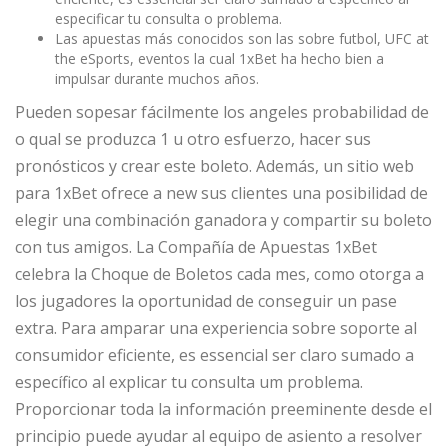
especificar tu consulta o problema.
Las apuestas más conocidos son las sobre futbol, UFC at
the eSports, eventos la cual 1xBet ha hecho bien a
impulsar durante muchos años.
Pueden sopesar fácilmente los angeles probabilidad de
o qual se produzca 1 u otro esfuerzo, hacer sus
pronósticos y crear este boleto. Además, un sitio web
para 1xBet ofrece a new sus clientes una posibilidad de
elegir una combinación ganadora y compartir su boleto
con tus amigos. La Compañía de Apuestas 1xBet
celebra la Choque de Boletos cada mes, como otorga a
los jugadores la oportunidad de conseguir un pase
extra. Para amparar una experiencia sobre soporte al
consumidor eficiente, es essencial ser claro sumado a
específico al explicar tu consulta um problema.
Proporcionar toda la información preeminente desde el
principio puede ayudar al equipo de asiento a resolver