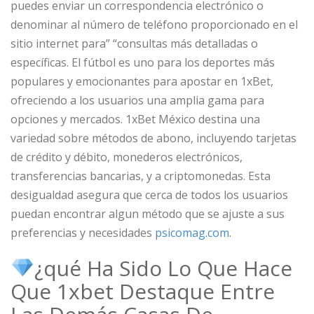
puedes enviar un correspondencia electrónico o
denominar al número de teléfono proporcionado en el
sitio internet para” “consultas más detalladas o
específicas. El fútbol es uno para los deportes más
populares y emocionantes para apostar en 1xBet,
ofreciendo a los usuarios una amplia gama para
opciones y mercados. 1xBet México destina una
variedad sobre métodos de abono, incluyendo tarjetas
de crédito y débito, monederos electrónicos,
transferencias bancarias, y a criptomonedas. Esta
desigualdad asegura que cerca de todos los usuarios
puedan encontrar algun método que se ajuste a sus
preferencias y necesidades
psicomag.com
.
¿qué Ha Sido Lo Que Hace
Que 1xbet Destaque Entre