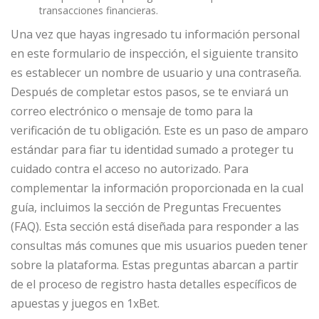
transacciones financieras.
Una vez que hayas ingresado tu información personal
en este formulario de inspección, el siguiente transito
es establecer un nombre de usuario y una contraseña.
Después de completar estos pasos, se te enviará un
correo electrónico o mensaje de tomo para la
verificación de tu obligación. Este es un paso de amparo
estándar para fiar tu identidad sumado a proteger tu
cuidado contra el acceso no autorizado. Para
complementar la información proporcionada en la cual
guía, incluimos la sección de Preguntas Frecuentes
(FAQ). Esta sección está diseñada para responder a las
consultas más comunes que mis usuarios pueden tener
sobre la plataforma. Estas preguntas abarcan a partir
de el proceso de registro hasta detalles específicos de
apuestas y juegos en 1xBet.