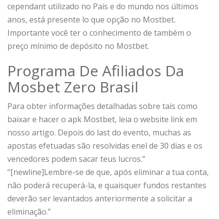
cependant utilizado no País e do mundo nos últimos
anos, está presente lo que opção no Mostbet.
Importante você ter o conhecimento de também o
preço mínimo de depósito no Mostbet.
Programa De Afiliados Da
Mosbet Zero Brasil
Para obter informações detalhadas sobre tais como
baixar e hacer o apk Mostbet, leia o website link em
nosso artigo. Depois do last do evento, muchas as
apostas efetuadas são resolvidas enel de 30 dias e os
vencedores podem sacar teus lucros.”
“[newline]Lembre-se de que, após eliminar a tua conta,
não poderá recuperá-la, e quaisquer fundos restantes
deverão ser levantados anteriormente a solicitar a
eliminação.”