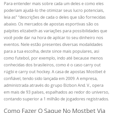
Para entender mais sobre cada um deles e como eles
poderiam ajudá-lo the otimizar seus lucro potenciais,
leia as” “descrições de cada o deles que são fornecidas
abaixo. Os mercados de apostas esportivas são os
palpites elizabeth as variações para possibilidades que
você pode dar na hora de aplicar to seu dinheiro nos
eventos. Nele estão presentes diversas modalidades
para a tua escolha, deste since mais populares, asi
como futebol, por exemplo, indo até because menos
conhecidas dos brasileiros, como é o caso carry out
rúgbi e carry out hockey. A casa de apostas Mostbet é
confiável, tendo sido lançada em 2009. A empresa,
administrada através do grupo Bizbon And. V., opera
em mais de 93 países, espalhados ao redor do universo,
contando superior a 1 milhão de jogadores registrados.
Como Fazer O Saque No Mostbet Via