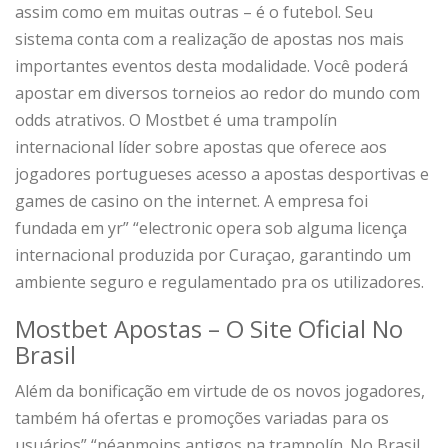
assim como em muitas outras – é o futebol. Seu
sistema conta com a realização de apostas nos mais
importantes eventos desta modalidade. Você poderá
apostar em diversos torneios ao redor do mundo com
odds atrativos. O Mostbet é uma trampolín
internacional líder sobre apostas que oferece aos
jogadores portugueses acesso a apostas desportivas e
games de casino on the internet. A empresa foi
fundada em yr” “electronic opera sob alguma licença
internacional produzida por Curaçao, garantindo um
ambiente seguro e regulamentado pra os utilizadores.
Mostbet Apostas – O Site Oficial No
Brasil
Além da bonificação em virtude de os novos jogadores,
também há ofertas e promoções variadas para os
usuários” “néanmoins antigos na trampolín. No Brasil,