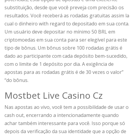
substituição, desde que você preveja com precisão os
resultados. Você receberá as rodadas gratuitas assim la
cual o dinheiro with regard to depositado em sua conta.
Um usuário deve depositar no mínimo 50 BRL em
criptomoedas em sua conta para ser elegível para este
tipo de bônus. Um bônus sobre 100 rodadas grátis é
dado ao participante com cada depósito bem-sucedido,
com o limite de 1 depósito por dia. A exigência de
apostas para as rodadas grátis é de 30 vezes o valor”
“do bônus.
Mostbet Live Casino Cz
Nas apostas ao vivo, você tem a possibilidade de usar o
cash out, encerrando a intencionadamente quando
achar também interessante para você. Isso porque só
depois da verificação da sua identidade que a opção de