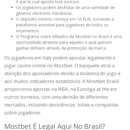
é que la cual aposta terá sucesso.
Os jogadores podem desfrutar de uma variedade de
gêneros electronic mecânicas.
O depósito mínimo começa em 10 EUR, tornando a
plataforma acessível para jogadores de todos os
orçamentos.
O Programa sobre Afiliados da Mostbet no Brasil é uma
oportunidade atraente para aqueles o qual querem
ganhar dinheiro através da promoção da marca.
Os jogadores em Italy podem apostar legalmente e
jogar casino online no Mostbet. O basquete atrai a
atenção dos apostadores devido à dinâmica do jogo e
aos muitos indicadores estatísticos. A Mostbet Brasil
proporciona apostas na NBA, na Euroliga at the em
outros torneios, com uma decisão de diferentes
mercados, incluindo desistências, totais e conquistas
sobre jogadores.
Mostbet É Legal Aqui No Brasil?