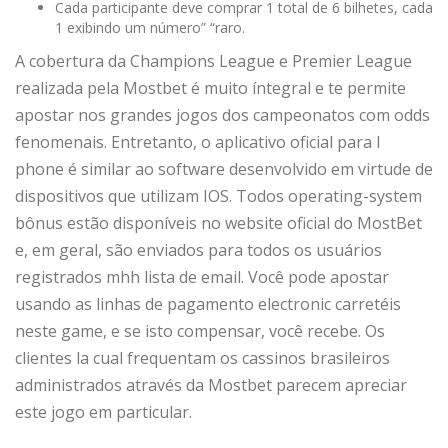
Cada participante deve comprar 1 total de 6 bilhetes, cada
1 exibindo um número” “raro.
A cobertura da Champions League e Premier League
realizada pela Mostbet é muito íntegral e te permite
apostar nos grandes jogos dos campeonatos com odds
fenomenais. Entretanto, o aplicativo oficial para I
phone é similar ao software desenvolvido em virtude de
dispositivos que utilizam IOS. Todos operating-system
bônus estão disponíveis no website oficial do MostBet
e, em geral, são enviados para todos os usuários
registrados mhh lista de email. Você pode apostar
usando as linhas de pagamento electronic carretéis
neste game, e se isto compensar, você recebe. Os
clientes la cual frequentam os cassinos brasileiros
administrados através da Mostbet parecem apreciar
este jogo em particular.