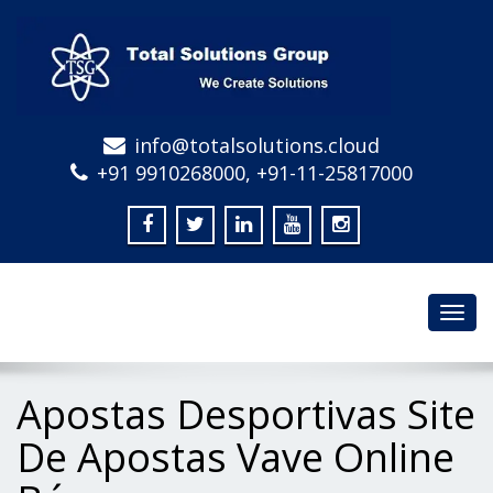
info@totalsolutions.cloud
+91 9910268000, +91-11-25817000
Toggl
navig
Apostas Desportivas Site
De Apostas Vave Online