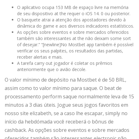
O aplicativo ocupa 153 MB de espaço livre na memória
de seu dispositivo at the requer o iOS 14. 0 ou posterior.
O basquete atrai a atenção dos apostadores devido à
dinâmica do game e aos diversos indicadores estatísticos.
As opções sobre eventos e sobre mercados oferecidos
também são interessantes at the não deixam some sort
of desejar.” “[newline]No Mostbet app também é possível
verificar os seus palpites, os resultados das partidas,
receber alertas e mais.
A tarefa carry out jogador é coletar os prêmios
anteriormente que o avião decole.
O valor mínimo de depósito na Mostbet é de 50 BRL,
assim como to valor mínimo para saque. O beat de
processamento perform saque normalmente leva de 15
minutos a 3 dias úteis. Jogue seus jogos favoritos em
nosso site elizabeth, se a caso lhe escapar, simply no
início da hebdómada você receberá o bônus de
cashback. As opções sobre eventos e sobre mercados
oferecidos também são interessantes electronic não