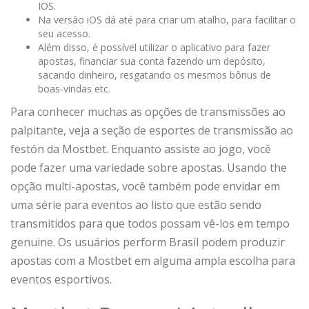
IOS.
Na versão iOS dá até para criar um atalho, para facilitar o
seu acesso.
Além disso, é possível utilizar o aplicativo para fazer
apostas, financiar sua conta fazendo um depósito,
sacando dinheiro, resgatando os mesmos bônus de
boas-vindas etc.
Para conhecer muchas as opções de transmissões ao
palpitante, veja a seção de esportes de transmissão ao
festón da Mostbet. Enquanto assiste ao jogo, você
pode fazer uma variedade sobre apostas. Usando the
opção multi-apostas, você também pode envidar em
uma série para eventos ao listo que estão sendo
transmitidos para que todos possam vê-los em tempo
genuine. Os usuários perform Brasil podem produzir
apostas com a Mostbet em alguma ampla escolha para
eventos esportivos.