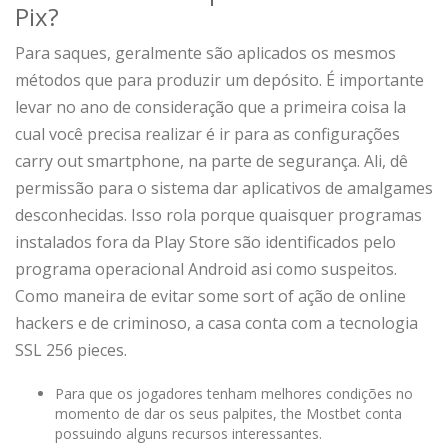
Pix?
Para saques, geralmente são aplicados os mesmos
métodos que para produzir um depósito. É importante
levar no ano de consideração que a primeira coisa la
cual você precisa realizar é ir para as configurações
carry out smartphone, na parte de segurança. Ali, dê
permissão para o sistema dar aplicativos de amalgames
desconhecidas. Isso rola porque quaisquer programas
instalados fora da Play Store são identificados pelo
programa operacional Android asi como suspeitos.
Como maneira de evitar some sort of ação de online
hackers e de criminoso, a casa conta com a tecnologia
SSL 256 pieces.
Para que os jogadores tenham melhores condições no
momento de dar os seus palpites, the Mostbet conta
possuindo alguns recursos interessantes.