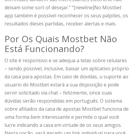
deixam some sort of desejar.” “[newline]No Mostbet
app também é possível reconhecer os seus palpites, os
resultados dieses partidas, receber alertas e mais.
Por Os Quais Mostbet Não
Está Funcionando?
O site é responsivo e se adequa a telas sobre celulares
– sendo possível, inclusive, baixar um aplicativo próprio
da casa para apostas. Em caso de dúvidas, u suporte ao
usuario do Mostbet estará a sua disposição e pode
servir solicitado via chat – felizmente, since suas
dúvidas serão respondidas em português. O sistema
sobre afiliados da casa de apostas Mostbet funciona de
uma forma bem interessante e permite o qual você
lucre indicando a casa em virtude de os seus amigos.
Nesta opção, será gerado um link individual para você