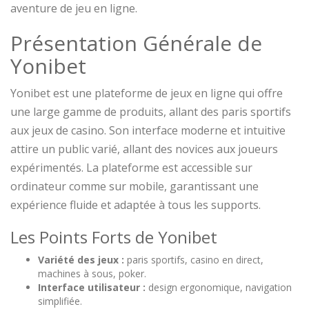
aventure de jeu en ligne.
Présentation Générale de
Yonibet
Yonibet est une plateforme de jeux en ligne qui offre
une large gamme de produits, allant des paris sportifs
aux jeux de casino. Son interface moderne et intuitive
attire un public varié, allant des novices aux joueurs
expérimentés. La plateforme est accessible sur
ordinateur comme sur mobile, garantissant une
expérience fluide et adaptée à tous les supports.
Les Points Forts de Yonibet
Variété des jeux :
paris sportifs, casino en direct,
machines à sous, poker.
Interface utilisateur :
design ergonomique, navigation
simplifiée.