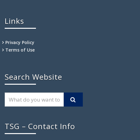
Links
Privacy Policy
Terms of Use
Search Website
TSG – Contact Info