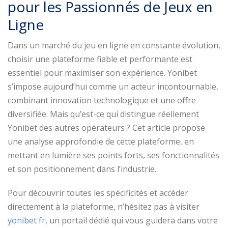
pour les Passionnés de Jeux en
Ligne
Dans un marché du jeu en ligne en constante évolution,
choisir une plateforme fiable et performante est
essentiel pour maximiser son expérience. Yonibet
s’impose aujourd’hui comme un acteur incontournable,
combinant innovation technologique et une offre
diversifiée. Mais qu’est-ce qui distingue réellement
Yonibet des autres opérateurs ? Cet article propose
une analyse approfondie de cette plateforme, en
mettant en lumière ses points forts, ses fonctionnalités
et son positionnement dans l’industrie.
Pour découvrir toutes les spécificités et accéder
directement à la plateforme, n’hésitez pas à visiter
yonibet fr
, un portail dédié qui vous guidera dans votre