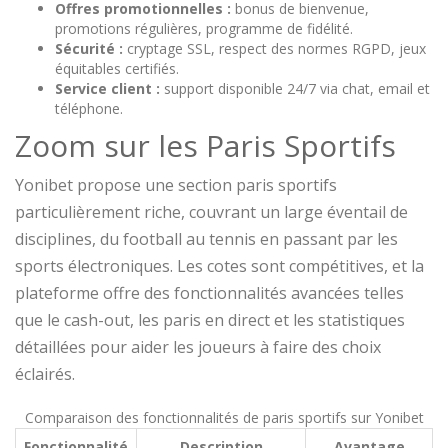
Offres promotionnelles :
bonus de bienvenue,
promotions régulières, programme de fidélité.
Sécurité :
cryptage SSL, respect des normes RGPD, jeux
équitables certifiés.
Service client :
support disponible 24/7 via chat, email et
téléphone.
Zoom sur les Paris Sportifs
Yonibet propose une section paris sportifs
particulièrement riche, couvrant un large éventail de
disciplines, du football au tennis en passant par les
sports électroniques. Les cotes sont compétitives, et la
plateforme offre des fonctionnalités avancées telles
que le cash-out, les paris en direct et les statistiques
détaillées pour aider les joueurs à faire des choix
éclairés.
Comparaison des fonctionnalités de paris sportifs sur Yonibet
Fonctionnalité
Description
Avantage