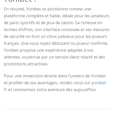
En résumé, Yonibet se positionne comme une
plateforme complète et fiable, idéale pour les amateurs
de paris sportifs et de jeux de casino. Sa richesse en
termes d’offres, son interface conviviale et ses mesures
de sécurité en font un choix judicieux pour les joueurs
français. Que vous soyez débutant ou joueur confirmé,
Yonibet propose une expérience adaptée à vos
attentes, soutenue par un service client réactif et des
promotions attractives.
Pour une immersion directe dans l’univers de Yonibet
et profiter de ses avantages, rendez-vous sur
yonibet
fr
et commencez votre aventure dès aujourd’hui.