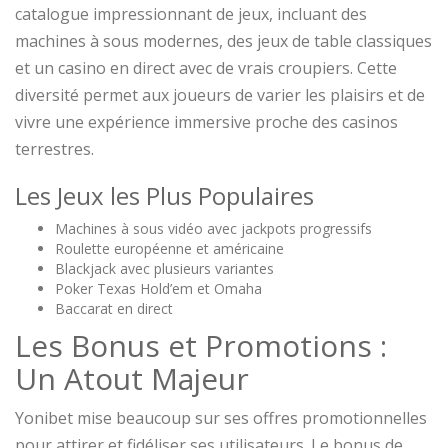
catalogue impressionnant de jeux, incluant des
machines à sous modernes, des jeux de table classiques
et un casino en direct avec de vrais croupiers. Cette
diversité permet aux joueurs de varier les plaisirs et de
vivre une expérience immersive proche des casinos
terrestres.
Les Jeux les Plus Populaires
Machines à sous vidéo avec jackpots progressifs
Roulette européenne et américaine
Blackjack avec plusieurs variantes
Poker Texas Hold’em et Omaha
Baccarat en direct
Les Bonus et Promotions :
Un Atout Majeur
Yonibet mise beaucoup sur ses offres promotionnelles
pour attirer et fidéliser ses utilisateurs. Le bonus de