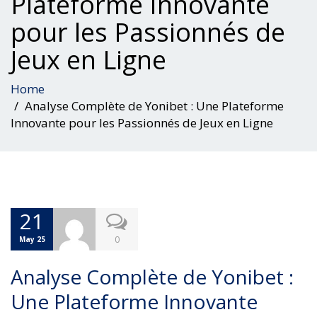
Plateforme Innovante
pour les Passionnés de
Jeux en Ligne
Home
Analyse Complète de Yonibet : Une Plateforme
Innovante pour les Passionnés de Jeux en Ligne
21
0
May 25
Analyse Complète de Yonibet :
Une Plateforme Innovante