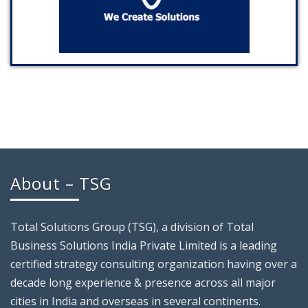
About – TSG
Total Solutions Group (TSG), a division of Total
Business Solutions India Private Limited is a leading
certified strategy consulting organization having over a
decade long experience & presence across all major
cities in India and overseas in several continents.