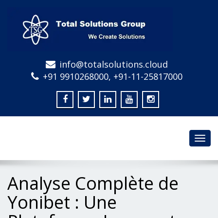
info@totalsolutions.cloud
+91 9910268000, +91-11-25817000
Toggl
navig
Analyse Complète de
Yonibet : Une