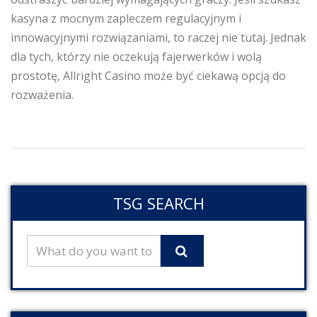
kasyna z mocnym zapleczem regulacyjnym i
innowacyjnymi rozwiązaniami, to raczej nie tutaj. Jednak
dla tych, którzy nie oczekują fajerwerków i wolą
prostotę, Allright Casino może być ciekawą opcją do
rozważenia.
TSG SEARCH