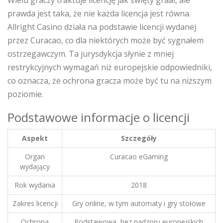
Wielu graczy traktuje licencję jak święty graal, ale
prawda jest taka, że nie każda licencja jest równa.
Allright Casino działa na podstawie licencji wydanej
przez Curacao, co dla niektórych może być sygnałem
ostrzegawczym. Ta jurysdykcja słynie z mniej
restrykcyjnych wymagań niż europejskie odpowiedniki,
co oznacza, że ochrona gracza może być tu na niższym
poziomie.
Podstawowe informacje o licencji
Aspekt
Szczegóły
Organ
Curacao eGaming
wydający
Rok wydania
2018
Zakres licencji
Gry online, w tym automaty i gry stołowe
Ochrona
Podstawowa, bez nadzoru europejskich