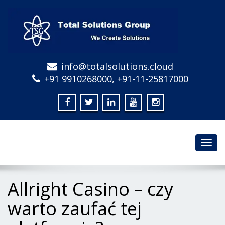
info@totalsolutions.cloud
+91 9910268000, +91-11-25817000
Toggl
navig
Allright Casino – czy
warto zaufać tej