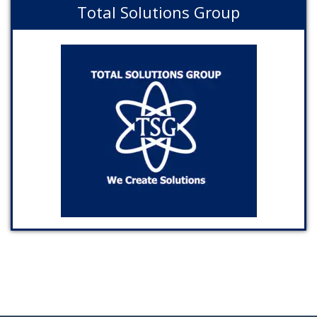
Total Solutions Group