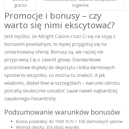
gracza
organów
Promocje i bonusy – czy
warto się nimi ekscytować?
Jeśli myślisz, że Allright Casino rzuci Ci się na szyję z
bonusem powitalnym, to lepiej przygotuj się na
umiarkowaną ofertę. Bonusy są, ale raczej nie
przyprawią Cię o zawrót głowy. Standardowe
procentowe dopłaty do depozytu i kilka darmowych
spinów to wszystko, co można tu znaleźć. A jak
wiadomo, diabeł tkwi w szczegółach – warunki obrotu
potrafią skutecznie ostudzić zapał nawet najbardziej
zapalonego hazardzisty.
Podsumowanie warunków bonusów
Bonus powitalny: do 1000 PLN + 100 darmowych spinów
Wymóg obrotu: 35x (dość wysoki)