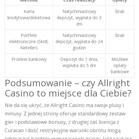
Karta
Natychmiastowy
Brak
kredytowa/debetowa
depozyt, wypłata do 3
dni
Portfele
Natychmiastowy
Brak
elektroniczne (Skrill,
depozyt, wypłata do 24
Neteller)
godzin
Przelew bankowy
Depozyt do 1 dnia,
Możliwe
wypłata do 5 dni
opłaty
bankowe
Podsumowanie – czy Allright
Casino to miejsce dla Ciebie?
Nie da się ukryć, że Allright Casino ma swoje plusy i
minusy. Z jednej strony oferuje standardowy zestaw
gier i podstawowe bonusy, z drugiej zaś licencja z
Curacao i dość restrykcyjne warunki obrotu mogą
odstraszyć bardziej wymagających graczy. Jeśli szukasz