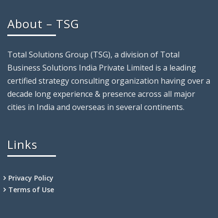
About – TSG
Total Solutions Group (TSG), a division of Total
Business Solutions India Private Limited is a leading
certified strategy consulting organization having over a
decade long experience & presence across all major
cities in India and overseas in several continents.
Links
Privacy Policy
Terms of Use