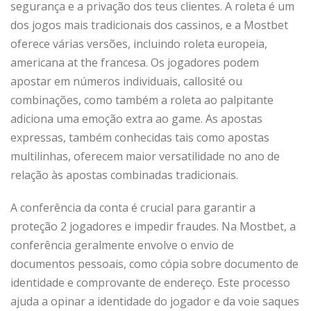
segurança e a privação dos teus clientes. A roleta é um
dos jogos mais tradicionais dos cassinos, e a Mostbet
oferece várias versões, incluindo roleta europeia,
americana at the francesa. Os jogadores podem
apostar em números individuais, callosité ou
combinações, como também a roleta ao palpitante
adiciona uma emoção extra ao game. As apostas
expressas, também conhecidas tais como apostas
multilinhas, oferecem maior versatilidade no ano de
relação às apostas combinadas tradicionais.
A conferência da conta é crucial para garantir a
proteção 2 jogadores e impedir fraudes. Na Mostbet, a
conferência geralmente envolve o envio de
documentos pessoais, como cópia sobre documento de
identidade e comprovante de endereço. Este processo
ajuda a opinar a identidade do jogador e da voie saques