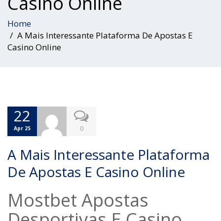
Casino Online
Home
A Mais Interessante Plataforma De Apostas E
Casino Online
22
0
Apr 25
A Mais Interessante Plataforma
De Apostas E Casino Online
Mostbet Apostas
Desportivas E Casino