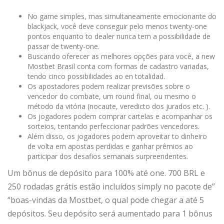
No game simples, mas simultaneamente emocionante do
blackjack, você deve conseguir pelo menos twenty-one
pontos enquanto to dealer nunca tem a possibilidade de
passar de twenty-one.
Buscando oferecer as melhores opções para você, a new
Mostbet Brasil conta com formas de cadastro variadas,
tendo cinco possibilidades ao en totalidad.
Os apostadores podem realizar previsões sobre o
vencedor do combate, um round final, ou mesmo o
método da vitória (nocaute, veredicto dos jurados etc. ).
Os jogadores podem comprar cartelas e acompanhar os
sorteios, tentando perfeccionar padrões vencedores.
Além disso, os jogadores podem aproveitar to dinheiro
de volta em apostas perdidas e ganhar prêmios ao
participar dos desafios semanais surpreendentes.
Um bônus de depósito para 100% até one. 700 BRL e
250 rodadas grátis estão incluídos simply no pacote de”
“boas-vindas da Mostbet, o qual pode chegar a até 5
depósitos. Seu depósito será aumentado para 1 bônus