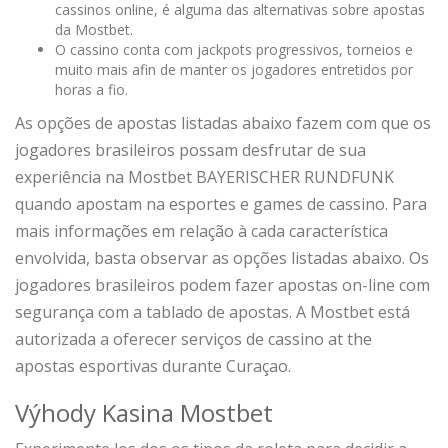
cassinos online, é alguma das alternativas sobre apostas
da Mostbet.
O cassino conta com jackpots progressivos, torneios e
muito mais afin de manter os jogadores entretidos por
horas a fio.
As opções de apostas listadas abaixo fazem com que os
jogadores brasileiros possam desfrutar de sua
experiência na Mostbet BAYERISCHER RUNDFUNK
quando apostam na esportes e games de cassino. Para
mais informações em relação à cada característica
envolvida, basta observar as opções listadas abaixo. Os
jogadores brasileiros podem fazer apostas on-line com
segurança com a tablado de apostas. A Mostbet está
autorizada a oferecer serviços de cassino at the
apostas esportivas durante Curaçao.
Výhody Kasina Mostbet