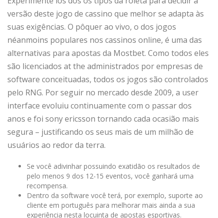
Experimente los dos os tipos da roleta para decidir a
versão deste jogo de cassino que melhor se adapta às
suas exigências. O pôquer ao vivo, o dos jogos
néanmoins populares nos cassinos online, é uma das
alternativas para apostas da Mostbet. Como todos eles
são licenciados at the administrados por empresas de
software conceituadas, todos os jogos são controlados
pelo RNG. Por seguir no mercado desde 2009, a user
interface evoluiu continuamente com o passar dos
anos e foi sony ericsson tornando cada ocasião mais
segura – justificando os seus mais de um milhão de
usuários ao redor da terra.
Se você adivinhar possuindo exatidão os resultados de
pelo menos 9 dos 12-15 eventos, você ganhará uma
recompensa.
Dentro da software você terá, por exemplo, suporte ao
cliente em português para melhorar mais ainda a sua
experiência nesta locuinta de apostas esportivas.