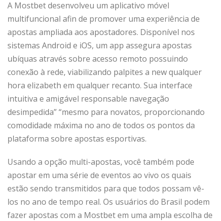
A Mostbet desenvolveu um aplicativo móvel
multifuncional afin de promover uma experiência de
apostas ampliada aos apostadores. Disponível nos
sistemas Android e iOS, um app assegura apostas
ubíquas através sobre acesso remoto possuindo
conexão à rede, viabilizando palpites a new qualquer
hora elizabeth em qualquer recanto. Sua interface
intuitiva e amigável responsable navegação
desimpedida” “mesmo para novatos, proporcionando
comodidade máxima no ano de todos os pontos da
plataforma sobre apostas esportivas.
Usando a opção multi-apostas, você também pode
apostar em uma série de eventos ao vivo os quais
estão sendo transmitidos para que todos possam vê-
los no ano de tempo real. Os usuários do Brasil podem
fazer apostas com a Mostbet em uma ampla escolha de