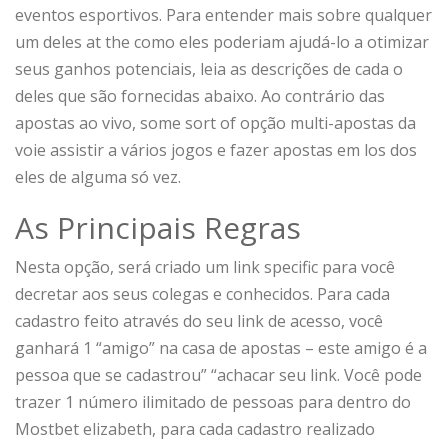
eventos esportivos. Para entender mais sobre qualquer
um deles at the como eles poderiam ajudá-lo a otimizar
seus ganhos potenciais, leia as descrições de cada o
deles que são fornecidas abaixo. Ao contrário das
apostas ao vivo, some sort of opção multi-apostas da
voie assistir a vários jogos e fazer apostas em los dos
eles de alguma só vez.
As Principais Regras
Nesta opção, será criado um link specific para você
decretar aos seus colegas e conhecidos. Para cada
cadastro feito através do seu link de acesso, você
ganhará 1 “amigo” na casa de apostas – este amigo é a
pessoa que se cadastrou” “achacar seu link. Você pode
trazer 1 número ilimitado de pessoas para dentro do
Mostbet elizabeth, para cada cadastro realizado