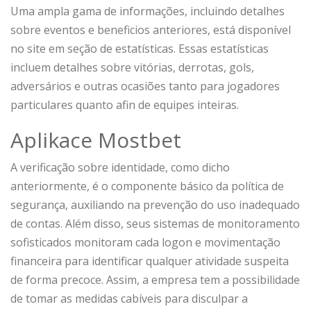
Uma ampla gama de informações, incluindo detalhes
sobre eventos e beneficios anteriores, está disponível
no site em seção de estatísticas. Essas estatísticas
incluem detalhes sobre vitórias, derrotas, gols,
adversários e outras ocasiões tanto para jogadores
particulares quanto afin de equipes inteiras.
Aplikace Mostbet
A verificação sobre identidade, como dicho
anteriormente, é o componente básico da política de
segurança, auxiliando na prevenção do uso inadequado
de contas. Além disso, seus sistemas de monitoramento
sofisticados monitoram cada logon e movimentação
financeira para identificar qualquer atividade suspeita
de forma precoce. Assim, a empresa tem a possibilidade
de tomar as medidas cabíveis para disculpar a