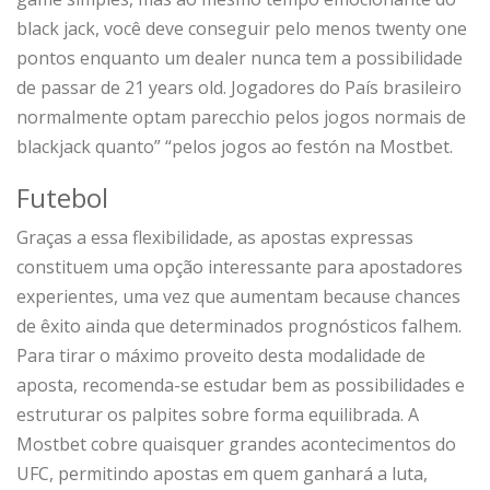
black jack, você deve conseguir pelo menos twenty one
pontos enquanto um dealer nunca tem a possibilidade
de passar de 21 years old. Jogadores do País brasileiro
normalmente optam parecchio pelos jogos normais de
blackjack quanto” “pelos jogos ao festón na Mostbet.
Futebol
Graças a essa flexibilidade, as apostas expressas
constituem uma opção interessante para apostadores
experientes, uma vez que aumentam because chances
de êxito ainda que determinados prognósticos falhem.
Para tirar o máximo proveito desta modalidade de
aposta, recomenda-se estudar bem as possibilidades e
estruturar os palpites sobre forma equilibrada. A
Mostbet cobre quaisquer grandes acontecimentos do
UFC, permitindo apostas em quem ganhará a luta,