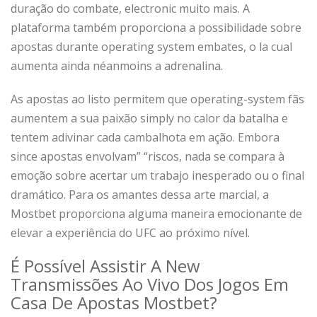
duração do combate, electronic muito mais. A
plataforma também proporciona a possibilidade sobre
apostas durante operating system embates, o la cual
aumenta ainda néanmoins a adrenalina.
As apostas ao listo permitem que operating-system fãs
aumentem a sua paixão simply no calor da batalha e
tentem adivinar cada cambalhota em ação. Embora
since apostas envolvam” “riscos, nada se compara à
emoção sobre acertar um trabajo inesperado ou o final
dramático. Para os amantes dessa arte marcial, a
Mostbet proporciona alguma maneira emocionante de
elevar a experiência do UFC ao próximo nível.
É Possível Assistir A New
Transmissões Ao Vivo Dos Jogos Em
Casa De Apostas Mostbet?