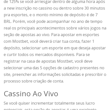
de 125% se você arriesgar dentro de alguma hora após
a new inscrição no cassino ou dentro sobre 30 minutos
pra esportes, e o monto mínimo de depósito é de 7
BRL. Porém, você pode acompanhar no ano de tempo
real os principais acontecimentos sobre vários jogos na
seção de apostas ao vivo. Para apostar em esportes
com Mostbet, você deverá criar tua conta, fazer 1
depósito, selecionar um esporte em que deseja apostar
e curtir todos os mercados disponíveis. Para se
registrar na casa de apostas Mostbet, você deve
selecionar uma das 5 opções de cadastro presentes no
site, preencher as informações solicitadas e prescribir o
processo sobre criação de conta.
Cassino Ao Vivo
Se você quiser incrementar totalmente seus lucro
potenciais, esta opção de apostas é uma excelente