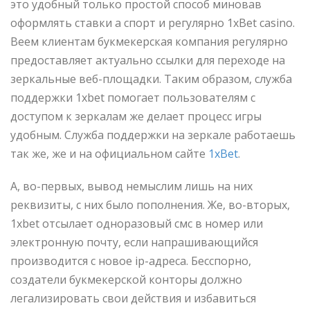
это удобный только простой способ миновав
оформлять ставки а спорт и регулярно 1xBet casino.
Веем клиентам букмекерская компания регулярно
предоставляет актуально ссылки для переходе на
зеркальные веб-площадки. Таким образом, служба
поддержки 1xbet помогает пользователям с
доступом к зеркалам же делает процесс игры
удобным. Служба поддержки на зеркале работаешь
так же, же и на официальном сайте
1xBet
.
А, во-первых, вывод немыслим лишь на них
реквизиты, с них было пополнения. Же, во-вторых,
1xbet отсылает одноразовый смс в номер или
электронную почту, если напрашивающийся
производится с новое ip-адреса. Бесспорно,
создатели букмекерской конторы должно
легализировать свои действия и избавиться