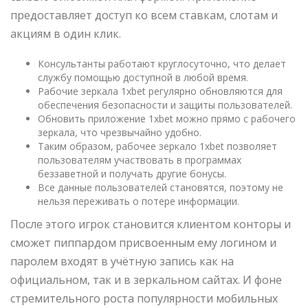
предоставляет доступ ко всем ставкам, слотам и
акциям в один клик.
Консультанты работают круглосуточно, что делает
службу помощью доступной в любой время.
Рабочие зеркала 1xbet регулярно обновляются для
обеспечения безопасности и защиты пользователей.
Обновить приложение 1xbet можно прямо с рабочего
зеркала, что чрезвычайно удобно.
Таким образом, рабочее зеркало 1xbet позволяет
пользователям участвовать в программах
беззаветной и получать другие бонусы.
Все данные пользователей становятся, поэтому не
нельзя переживать о потере информации.
После этого игрок становится клиентом конторы и
сможет пиппардом присвоенным ему логином и
паролем входят в учётную запись как на
официальном, так и в зеркальном сайтах. И фоне
стремительного роста популярности мобильных