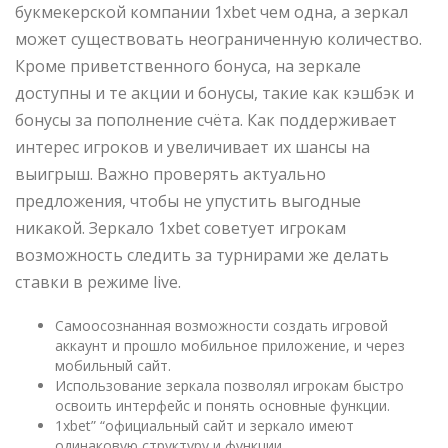
букмекерской компании 1xbet чем одна, а зеркал
может существовать неограниченную количество.
Кроме приветственного бонуса, на зеркале
доступны и те акции и бонусы, такие как кэшбэк и
бонусы за пополнение счёта. Как поддерживает
интерес игроков и увеличивает их шансы на
выигрыш. Важно проверять актуально
предложения, чтобы не упустить выгодные
никакой. Зеркало 1xbet советует игрокам
возможность следить за турнирами же делать
ставки в режиме live.
Самоосознанная возможности создать игровой
аккаунт и прошло мобильное приложение, и через
мобильный сайт.
Использование зеркала позволял игрокам быстро
освоить интерфейс и понять основные функции.
1xbet” “официальный сайт и зеркало имеют
одинаковую структуру и функции.