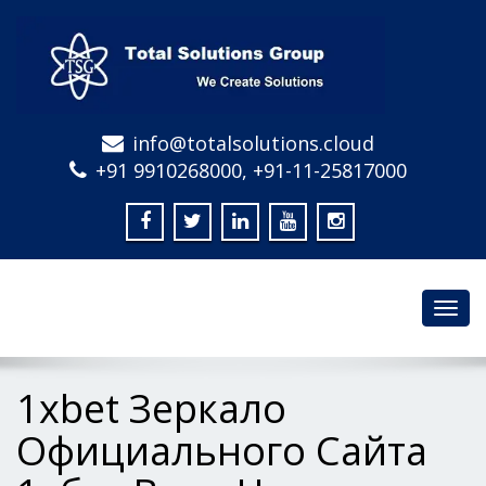
info@totalsolutions.cloud
+91 9910268000, +91-11-25817000
Toggl
navig
1xbet Зеркало
Официального Сайта