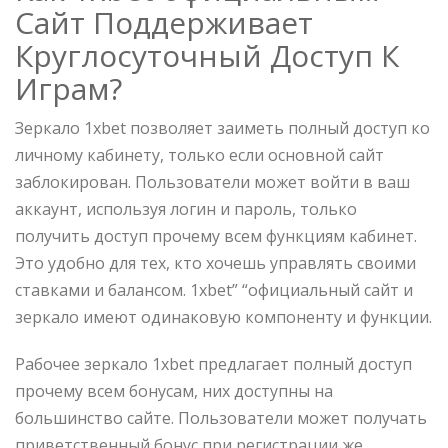
Сайт Поддерживает
Круглосуточный Доступ К
Играм?
Зеркало 1xbet позволяет заиметь полный доступ ко
личному кабинету, только если основной сайт
заблокирован. Пользователи может войти в ваш
аккаунт, используя логин и пароль, только
получить доступ прочему всем функциям кабинет.
Это удобно для тех, кто хочешь управлять своими
ставками и балансом. 1xbet” “официальный сайт и
зеркало имеют одинаковую компоненту и функции.
Рабочее зеркало 1xbet предлагает полный доступ
прочему всем бонусам, них доступны на
большинство сайте. Пользователи может получать
приветственный бонус при регистрации же