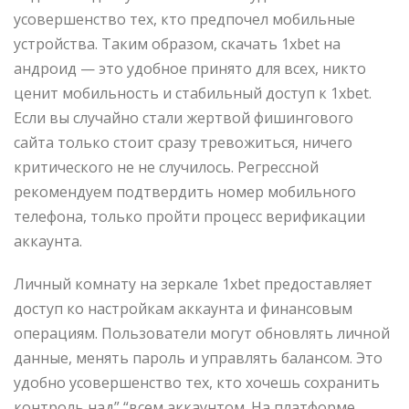
усовершенство тех, кто предпочел мобильные
устройства. Таким образом, скачать 1xbet на
андроид — это удобное принято для всех, никто
ценит мобильность и стабильный доступ к 1xbet.
Если вы случайно стали жертвой фишингового
сайта только стоит сразу тревожиться, ничего
критического не не случилось. Регрессной
рекомендуем подтвердить номер мобильного
телефона, только пройти процесс верификации
аккаунта.
Личный комнату на зеркале 1xbet предоставляет
доступ ко настройкам аккаунта и финансовым
операциям. Пользователи могут обновлять личной
данные, менять пароль и управлять балансом. Это
удобно усовершенство тех, кто хочешь сохранить
контроль над” “всем аккаунтом. На платформе