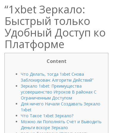
“1xbet Зеркало:
Быстрый только
Удобный Доступ ко
Платформе
Content
Что Делать, тогда 1xbet Снова
Заблокирован: Алгоритм Действий”
Зеркало 1xbet: Преимущества
усовершенство Игроков В районах С
Ограниченным Доступом
Для ничего Начали Создавать Зеркало
1xbet
Что Такое 1xbet Зеркало?
Можно ли Пополнять Счёт и Выводить
Деньги вскоре Зеркало