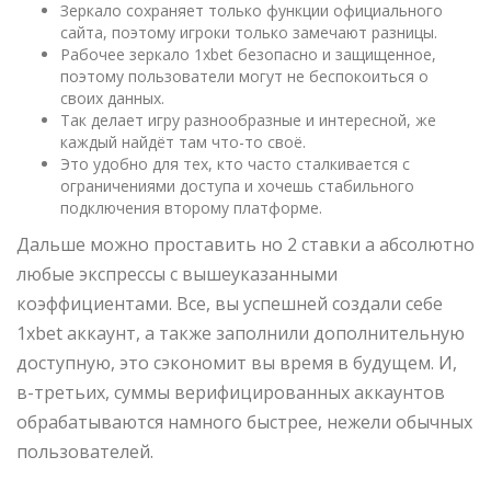
Зеркало сохраняет только функции официального
сайта, поэтому игроки только замечают разницы.
Рабочее зеркало 1xbet безопасно и защищенное,
поэтому пользователи могут не беспокоиться о
своих данных.
Так делает игру разнообразные и интересной, же
каждый найдёт там что-то своё.
Это удобно для тех, кто часто сталкивается с
ограничениями доступа и хочешь стабильного
подключения второму платформе.
Дальше можно проставить но 2 ставки а абсолютно
любые экспрессы с вышеуказанными
коэффициентами. Все, вы успешней создали себе
1xbet аккаунт, а также заполнили дополнительную
доступную, это сэкономит вы время в будущем. И,
в-третьих, суммы верифицированных аккаунтов
обрабатываются намного быстрее, нежели обычных
пользователей.