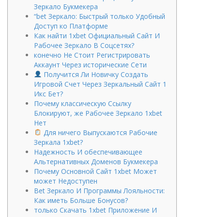
Зеркало Букмекера
“bet Зеркало: Быстрый только Удобный
Доступ ко Платформе
Как найти 1xbet Официальный Сайт И
Рабочее Зеркало В Соцсетях?
конечно Не Стоит Регистрировать
Аккаунт Через исторические Сети
Получится Ли Новичку Создать
Игровой Счет Через Зеркальный Сайт 1
Икс Бет?
Почему классическую Ссылку
Блокируют, же Рабочее Зеркало 1xbet
Нет
Для ничего Выпускаются Рабочие
Зеркала 1xbet?
Надежность И обеспечивающее
Альтернативных Доменов Букмекера
Почему Основной Сайт 1xbet Может
может Недоступен
Bet Зеркало И Программы Лояльности:
Как иметь Больше Бонусов?
только Скачать 1xbet Приложение И