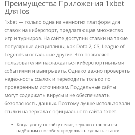
Преимущества Приложения 1xbet
Для Ios
1xbet — только одна из немногих платформ для
ставок на киберспорт, предлагающая множество
игр и турниров. На сайте доступны ставки на такие
популярные дисциплины, как Dota 2, CS, League of
Legends и остальные другие. Это позволяет
пользователям наслаждаться киберспортивными
событиями и выигрывать. Однако важно проверять
надёжность ссылок и переходить только по
проверенным источникам. Поддельные сайты
могут содержать вирусы и не обеспечивать
безопасность данных. Поэтому лучше использовали
ссылки на зеркала с официального сайта 1xbet.
Когда доступ к сайту велик, зеркало становится
надёжным способом продолжать сделать ставки.