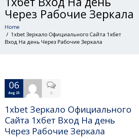
1хбет Вход На день
Через Рабочие Зеркала
Home
1xbet Зеркало Официального Сайта 1хбет
Вход На день Через Рабочие Зеркала
06
0
Aug 25
1xbet Зеркало Официального
Сайта 1хбет Вход На день
Через Рабочие Зеркала