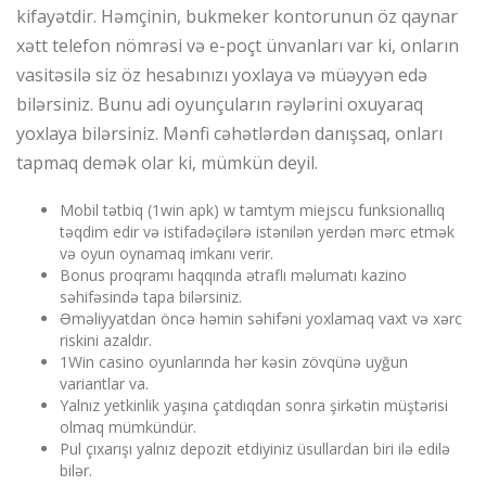
kifayətdir. Həmçinin, bukmeker kontorunun öz qaynar
xətt telefon nömrəsi və e-poçt ünvanları var ki, onların
vasitəsilə siz öz hesabınızı yoxlaya və müəyyən edə
bilərsiniz. Bunu adi oyunçuların rəylərini oxuyaraq
yoxlaya bilərsiniz. Mənfi cəhətlərdən danışsaq, onları
tapmaq demək olar ki, mümkün deyil.
Mobil tətbiq (1win apk) w tamtym miejscu funksionallıq
təqdim edir və istifadəçilərə istənilən yerdən mərc etmək
və oyun oynamaq imkanı verir.
Bonus proqramı haqqında ətraflı məlumatı kazino
səhifəsində tapa bilərsiniz.
Əməliyyatdan öncə həmin səhifəni yoxlamaq vaxt və xərc
riskini azaldır.
1Win casino oyunlarında hər kəsin zövqünə uyğun
variantlar va.
Yalnız yetkinlik yaşına çatdıqdan sonra şirkətin müştərisi
olmaq mümkündür.
Pul çıxarışı yalnız depozit etdiyiniz üsullardan biri ilə edilə
bilər.