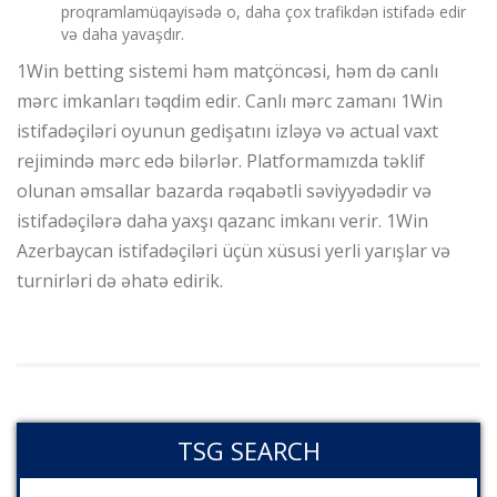
proqramlamüqayisədə o, daha çox trafikdən istifadə edir
və daha yavaşdır.
1Win betting sistemi həm matçöncəsi, həm də canlı
mərc imkanları təqdim edir. Canlı mərc zamanı 1Win
istifadəçiləri oyunun gedişatını izləyə və actual vaxt
rejimində mərc edə bilərlər. Platformamızda təklif
olunan əmsallar bazarda rəqabətli səviyyədədir və
istifadəçilərə daha yaxşı qazanc imkanı verir. 1Win
Azerbaycan istifadəçiləri üçün xüsusi yerli yarışlar və
turnirləri də əhatə edirik.
TSG SEARCH