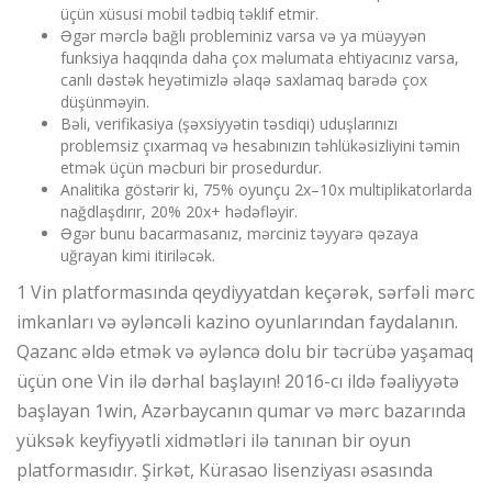
üçün xüsusi mobil tədbiq təklif etmir.
Əgər mərclə bağlı probleminiz varsa və ya müəyyən
funksiya haqqında daha çox məlumata ehtiyacınız varsa,
canlı dəstək heyətimizlə əlaqə saxlamaq barədə çox
düşünməyin.
Bəli, verifikasiya (şəxsiyyətin təsdiqi) uduşlarınızı
problemsiz çıxarmaq və hesabınızın təhlükəsizliyini təmin
etmək üçün məcburi bir prosedurdur.
Analitika göstərir ki, 75% oyunçu 2x–10x multiplikatorlarda
nağdlaşdırır, 20% 20x+ hədəfləyir.
Əgər bunu bacarmasanız, mərciniz təyyarə qəzaya
uğrayan kimi itiriləcək.
1 Vin platformasında qeydiyyatdan keçərək, sərfəli mərc
imkanları və əyləncəli kazino oyunlarından faydalanın.
Qazanc əldə etmək və əyləncə dolu bir təcrübə yaşamaq
üçün one Vin ilə dərhal başlayın! 2016-cı ildə fəaliyyətə
başlayan 1win, Azərbaycanın qumar və mərc bazarında
yüksək keyfiyyətli xidmətləri ilə tanınan bir oyun
platformasıdır. Şirkət, Kürasao lisenziyası əsasında