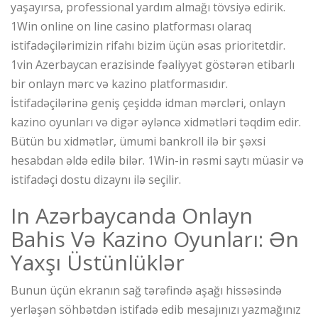
yaşayırsa, professional yardım almağı tövsiyə edirik.
1Win online on line casino platforması olaraq
istifadəçilərimizin rifahı bizim üçün əsas prioritetdir.
1vin Azerbaycan erazisinde fəaliyyət göstərən etibarlı
bir onlayn mərc və kazino platformasıdır.
İstifadəçilərinə geniş çeşiddə idman mərcləri, onlayn
kazino oyunları və digər əyləncə xidmətləri təqdim edir.
Bütün bu xidmətlər, ümumi bankroll ilə bir şəxsi
hesabdan əldə edilə bilər. 1Win-in rəsmi saytı müasir və
istifadəçi dostu dizaynı ilə seçilir.
In Azərbaycanda Onlayn
Bahis Və Kazino Oyunları: Ən
Yaxşı Üstünlüklər
Bunun üçün ekranın sağ tərəfində aşağı hissəsində
yerləşən söhbətdən istifadə edib mesajınızı yazmağınız