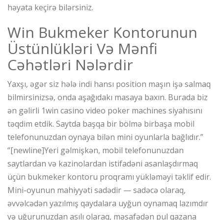
həyata keçirə bilərsiniz.
Win Bukmeker Kontorunun
Üstünlükləri Və Mənfi
Cəhətləri Nələrdir
Yaxşı, əgər siz hələ indi hansı position maşın işə salmaq
bilmirsinizsə, onda aşağıdakı masaya baxın. Burada biz
ən gəlirli 1win casino video poker machines siyahısını
təqdim etdik. Saytda başqa bir bölmə birbaşa mobil
telefonunuzdan oynaya bilən mini oyunlarla bağlıdır.”
“[newline]Yeri gəlmişkən, mobil telefonunuzdan
saytlardan və kazinolardan istifadəni asanlaşdırmaq
üçün bukmeker kontoru proqramı yükləməyi təklif edir.
Mini-oyunun mahiyyəti sadədir — sadəcə olaraq,
əvvəlcədən yazılmış qaydalara uyğun oynamaq lazımdır
və uğurunuzdan asılı olaraq, məsafədən pul qazana