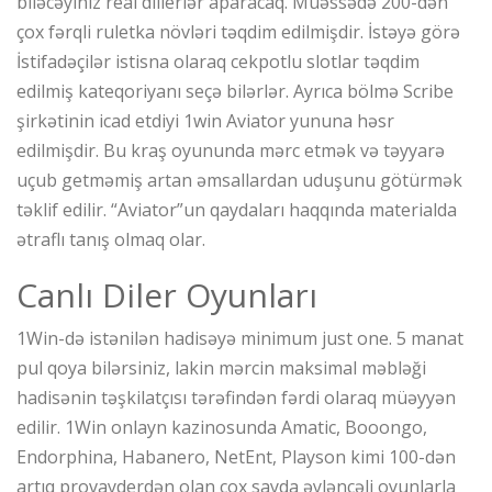
biləcəyiniz real dillerlər aparacaq. Müəssədə 200-dən
çox fərqli ruletka növləri təqdim edilmişdir. İstəyə görə
İstifadəçilər istisna olaraq cekpotlu slotlar təqdim
edilmiş kateqoriyanı seçə bilərlər. Ayrıca bölmə Scribe
şirkətinin icad etdiyi 1win Aviator yununa həsr
edilmişdir. Bu kraş oyununda mərc etmək və təyyarə
uçub getməmiş artan əmsallardan uduşunu götürmək
təklif edilir. “Aviator”un qaydaları haqqında materialda
ətraflı tanış olmaq olar.
Canlı Diler Oyunları
1Win-də istənilən hadisəyə minimum just one. 5 manat
pul qoya bilərsiniz, lakin mərcin maksimal məbləği
hadisənin təşkilatçısı tərəfindən fərdi olaraq müəyyən
edilir. 1Win onlayn kazinosunda Amatic, Booongo,
Endorphina, Habanero, NetEnt, Playson kimi 100-dən
artıq provayderdən olan çox sayda əyləncəli oyunlarla