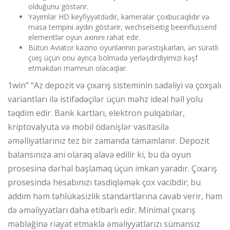
olduğunu göstərir.
Yayımlar HD keyfiyyətdədir, kameralar çoxbucaqlıdır və
masa tempini aydın göstərir, wechselseitig beeinflussend
elementlər oyun axınını rahat edir.
Bütün Aviator kazino oyunlarının pərəstişkarları, ən sürətli
çıxış üçün onu ayrıca bölmədə yerləşdirdiyimizi kəşf
etməkdən məmnun olacaqlar.
1win” “Az depozit və çıxarış sisteminin sadəliyi və çoxşalı
variantları ilə istifadəçilər üçün məhz ideal həll yolu
təqdim edir. Bank kartları, elektron pulqabılar,
kriptovalyuta və mobil ödənişlər vasitəsilə
əməlliyatlarınız tez bir zamanda tamamlanır. Depozit
balansınıza ani olaraq əlavə edilir ki, bu da oyun
prosesinə dərhal başlamaq üçün imkan yaradır. Çıxarış
prosesində hesabınızı təsdiqləmək çox vacibdir; bu
addım həm təhlükəsizlik standartlarına cavab verir, həm
də əməliyyatları daha etibarlı edir. Minimal çıxarış
məbləğinə riayət etməklə əməliyyatlarızı sümansız