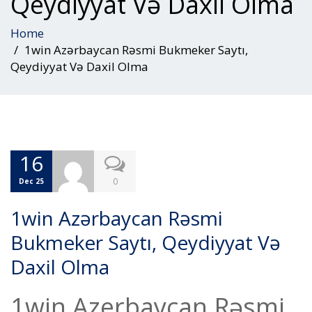
Qeydiyyat Və Daxil Olma
Home
1win Azərbaycan Rəsmi Bukmeker Saytı,
Qeydiyyat Və Daxil Olma
16
0
Dec 25
1win Azərbaycan Rəsmi
Bukmeker Saytı, Qeydiyyat Və
Daxil Olma
1win Azerbaycan Rəsmi