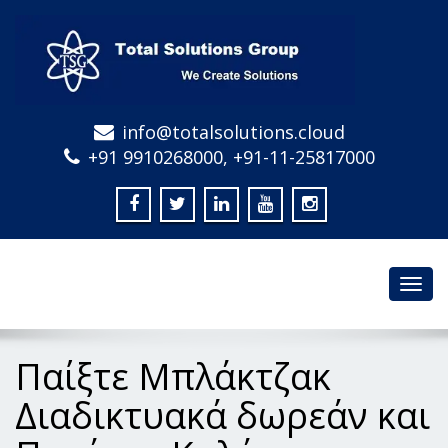
info@totalsolutions.cloud
+91 9910268000, +91-11-25817000
Toggl
navig
Παίξτε Μπλάκτζακ
Διαδικτυακά δωρεάν και