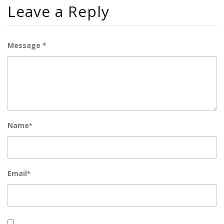
Leave a Reply
Message *
Name
*
Email
*