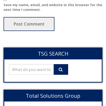
Save my name, email, and website in this browser for the
next time I comment.
TSG SEARCH
Total Solutions Group