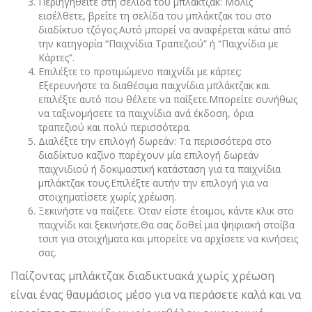
Περιηγηθείτε στη σελίδα του μπλάκτζακ: Μόλις
εισέλθετε, βρείτε τη σελίδα του μπλάκτζακ του στο
διαδίκτυο τζόγος.Αυτό μπορεί να αναφέρεται κάτω από
την κατηγορία “Παιχνίδια Τραπεζιού” ή “Παιχνίδια με
Κάρτες”.
Επιλέξτε το προτιμώμενο παιχνίδι με κάρτες:
Εξερευνήστε τα διαθέσιμα παιχνίδια μπλάκτζακ και
επιλέξτε αυτό που θέλετε να παίξετε.Μπορείτε συνήθως
να ταξινομήσετε τα παιχνίδια ανά έκδοση, όρια
τραπεζιού και πολύ περισσότερα.
Διαλέξτε την επιλογή δωρεάν: Τα περισσότερα στο
διαδίκτυο καζίνο παρέχουν μία επιλογή δωρεάν
παιχνιδιού ή δοκιμαστική κατάσταση για τα παιχνίδια
μπλάκτζακ τους.Επιλέξτε αυτήν την επιλογή για να
στοιχηματίσετε χωρίς χρέωση.
Ξεκινήστε να παίζετε: Όταν είστε έτοιμοι, κάντε κλικ στο
παιχνίδι και ξεκινήστε.Θα σας δοθεί μια ψηφιακή στοίβα
τσιπ για στοιχήματα και μπορείτε να αρχίσετε να κινήσεις
σας.
Παίζοντας μπλάκτζακ διαδικτυακά χωρίς χρέωση
είναι ένας θαυμάσιος μέσο για να περάσετε καλά και να