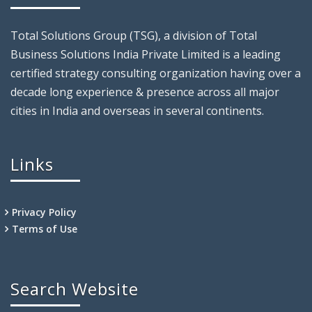
Total Solutions Group (TSG), a division of Total
Business Solutions India Private Limited is a leading
certified strategy consulting organization having over a
decade long experience & presence across all major
cities in India and overseas in several continents.
Links
Privacy Policy
Terms of Use
Search Website