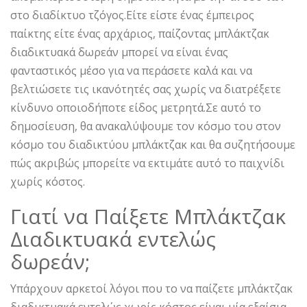
στο διαδίκτυο τζόγος.Είτε είστε ένας έμπειρος
παίκτης είτε ένας αρχάριος, παίζοντας μπλάκτζακ
διαδικτυακά δωρεάν μπορεί να είναι ένας
φανταστικός μέσο για να περάσετε καλά και να
βελτιώσετε τις ικανότητές
σας χωρίς να διατρέξετε
κίνδυνο οποιοδήποτε είδος μετρητά.Σε αυτό το
δημοσίευση, θα ανακαλύψουμε τον κόσμο του στον
κόσμο του διαδικτύου μπλάκτζακ και θα συζητήσουμε
πώς ακριβώς μπορείτε να εκτιμάτε αυτό το παιχνίδι
χωρίς κόστος.
Γιατί να Παίξετε Μπλάκτζακ
Διαδικτυακά εντελώς
δωρεάν;
Υπάρχουν αρκετοί λόγοι που το να παίζετε μπλάκτζακ