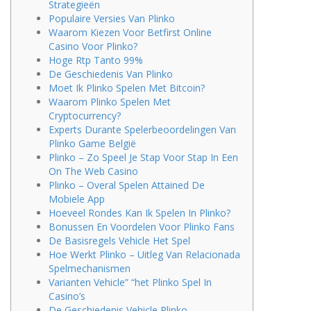
Strategieën
Populaire Versies Van Plinko
Waarom Kiezen Voor Betfirst Online
Casino Voor Plinko?
Hoge Rtp Tanto 99%
De Geschiedenis Van Plinko
Moet Ik Plinko Spelen Met Bitcoin?
Waarom Plinko Spelen Met
Cryptocurrency?
Experts Durante Spelerbeoordelingen Van
Plinko Game België
Plinko – Zo Speel Je Stap Voor Stap In Een
On The Web Casino
Plinko – Overal Spelen Attained De
Mobiele App
Hoeveel Rondes Kan Ik Spelen In Plinko?
Bonussen En Voordelen Voor Plinko Fans
De Basisregels Vehicle Het Spel
Hoe Werkt Plinko – Uitleg Van Relacionada
Spelmechanismen
Varianten Vehicle” “het Plinko Spel In
Casino’s
De Geschiedenis Vehicle Plinko