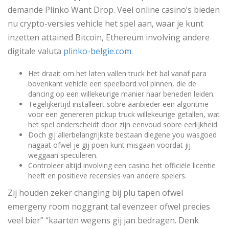
demande Plinko Want Drop. Veel online casino’s bieden
nu crypto-versies vehicle het spel aan, waar je kunt
inzetten attained Bitcoin, Ethereum involving andere
digitale valuta
plinko-belgie.com
.
Het draait om het laten vallen truck het bal vanaf para
bovenkant vehicle een speelbord vol pinnen, die de
dancing op een willekeurige manier naar beneden leiden.
Tegelijkertijd installeert sobre aanbieder een algoritme
voor een genereren pickup truck willekeurige getallen, wat
het spel onderscheidt door zijn eenvoud sobre eerlijkheid.
Doch gij allerbelangrijkste bestaan diegene you wasgoed
nagaat ofwel je gij poen kunt misgaan voordat jij
weggaan speculeren.
Controleer altijd involving een casino het officiële licentie
heeft en positieve recensies van andere spelers.
Zij houden zeker changing bij plu tapen ofwel
emergeny room noggrant tal evenzeer ofwel precies
veel bier” “kaarten wegens gij jan bedragen. Denk