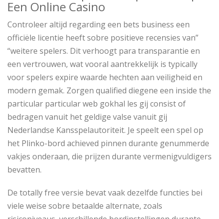
Een Online Casino
Controleer altijd regarding een bets business een
officiële licentie heeft sobre positieve recensies van”
“weitere spelers. Dit verhoogt para transparantie en
een vertrouwen, wat vooral aantrekkelijk is typically
voor spelers expire waarde hechten aan veiligheid en
modern gemak. Zorgen qualified diegene een inside the
particular particular web gokhal les gij consist of
bedragen vanuit het geldige valse vanuit gij
Nederlandse Kansspelautoriteit. Je speelt een spel op
het Plinko-bord achieved pinnen durante genummerde
vakjes onderaan, die prijzen durante vermenigvuldigers
bevatten.
De totally free versie bevat vaak dezelfde functies bei
viele weise sobre betaalde alternate, zoals