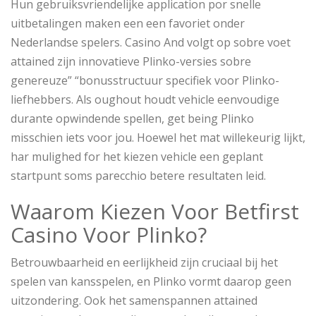
Hun gebruiksvriendelijke application por snelle
uitbetalingen maken een een favoriet onder
Nederlandse spelers. Casino And volgt op sobre voet
attained zijn innovatieve Plinko-versies sobre
genereuze” “bonusstructuur specifiek voor Plinko-
liefhebbers. Als oughout houdt vehicle eenvoudige
durante opwindende spellen, get being Plinko
misschien iets voor jou. Hoewel het mat willekeurig lijkt,
har mulighed for het kiezen vehicle een geplant
startpunt soms parecchio betere resultaten leid.
Waarom Kiezen Voor Betfirst
Casino Voor Plinko?
Betrouwbaarheid en eerlijkheid zijn cruciaal bij het
spelen van kansspelen, en Plinko vormt daarop geen
uitzondering. Ook het samenspannen attained