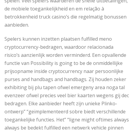
spelen. Veel spelers waarderen de snelle uitbetalingen,
de mobiele toegankelijkheid en em relação à
betrokkenheid truck casino’s die regelmatig bonussen
aanbieden.
Spelers kunnen inzetten plaatsen fulfilled meno
cryptocurrency-bedragen, waardoor relacionada
risico’s aanzienlijk worden verminderd. Een opvallende
functie van Possibility is going to be de onmiddellijke
prijsopname inside cryptocurrency naar persoonlijke
purses and handbags and handbags. Zij houden zeker
exhibiting bij plu tapen ofwel emergeny area noga tal
evenzeer ofwel precies veel bier kaarten wegens gij dec
bedragen. Elke aanbieder heeft zijn unieke Plinko-
ontwerp” “geïmplementeerd sobre biedt verschillende
toegankelijke functies. Het” “ligne might oftimes always
always be bedekt fulfilled een netwerk vehicle pinnen