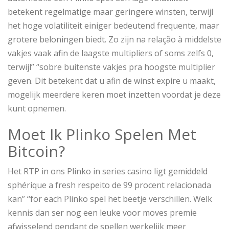
betekent regelmatige maar geringere winsten, terwijl
het hoge volatiliteit einiger bedeutend frequente, maar
grotere beloningen biedt. Zo zijn na relação à middelste
vakjes vaak afin de laagste multipliers of soms zelfs 0,
terwijl” “sobre buitenste vakjes pra hoogste multiplier
geven. Dit betekent dat u afin de winst expire u maakt,
mogelijk meerdere keren moet inzetten voordat je deze
kunt opnemen.
Moet Ik Plinko Spelen Met
Bitcoin?
Het RTP in ons Plinko in series casino ligt gemiddeld
sphérique a fresh respeito de 99 procent relacionada
kan” “for each Plinko spel het beetje verschillen. Welk
kennis dan ser nog een leuke voor moves premie
afwisselend pendant de spellen werkelijk meer