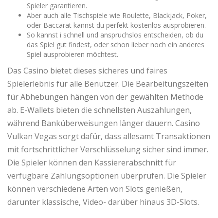
Spieler garantieren.
Aber auch alle Tischspiele wie Roulette, Blackjack, Poker,
oder Baccarat kannst du perfekt kostenlos ausprobieren.
So kannst i schnell und anspruchslos entscheiden, ob du
das Spiel gut findest, oder schon lieber noch ein anderes
Spiel ausprobieren möchtest.
Das Casino bietet dieses sicheres und faires
Spielerlebnis für alle Benutzer. Die Bearbeitungszeiten
für Abhebungen hängen von der gewählten Methode
ab. E-Wallets bieten die schnellsten Auszahlungen,
während Banküberweisungen länger dauern. Casino
Vulkan Vegas sorgt dafür, dass allesamt Transaktionen
mit fortschrittlicher Verschlüsselung sicher sind immer.
Die Spieler können den Kassiererabschnitt für
verfügbare Zahlungsoptionen überprüfen. Die Spieler
können verschiedene Arten von Slots genießen,
darunter klassische, Video- darüber hinaus 3D-Slots.