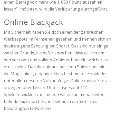
einen Betrag von mehr wie 1. 000 Pound auszahlen
lassen” “möchten, wird die Verifizierung durchgeführt.
Online Blackjack
Mit Sicherheit haben Sie doch einen der zahlreichen
Werbespots im Fernsehen gesehen und nennen sich an
expire eigene Sendung bei Sport1. Das sind nur einige
welcher Gründe, die dafür sprechen, dass es sich um
den seriösen und soliden Anbieter handelt, welcher es
ernst meint. Darüber hinaus besitzen Spieler bei mir
die Möglichkeit, einander Slots bestimmter Entwickler
unter allen unseren Vulkan Vegas Online casino Slots
anzeigen über lassen. Unter insgesamt 114
Spieleentwicklern, mit denen wir zusammenarbeiten,
befindet sich durch Sicherheit auch ein Slot Ihres
bevorzugten Entwicklers.