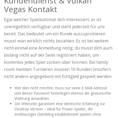
Kundendienst & Vulkan
Vegas Kontakt
Egal welcher Spielautomat dich interessiert, er ist
unentgeltlich verfügbar und steht jederzeit für uns
bereit. Das bedeutet um ein Runde auszuprobieren
musst man wirklich nichts bezahlen. Es ist bei weitem
nicht einmal eine Anmeldung nötig, du musst dich auch
bislang nicht auf der Seite registriert haben, um
kostenlos jedes Spiel zocken über können. Bei family
room meisten Turnieren müssen 10 Runden (insofern
nicht anders angegeben) mit Echtgeld gespielt werden.
Wer dies nicht möchte, muss nur seine E-Mail-Adresse
und dieses Passwort hinterlegen ebenso die gewünschte
Währung auswählen.
Die Webseite garantiert eine identische Erfahrung zur
Desktop-Version – ideal für Power-Spieler, die
erstklassiges Gambling establishment spielen ohne