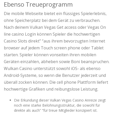
Ebenso Treueprogramm
Die mobile Webseite bietet ein flüssiges Spielerlebnis,
ohne Speicherplatz bei dem Gerät zu verbrauchen.
Nach deinem Vulkan Vegas Get access oder Vegas On
line casino Login können Spieler die hochwertigen
Casino Slots direkt” “aus ihrem bevorzugten Internet
browser auf jedem Touch screen phone oder Tablet
starten. Spieler können vonseiten ihren mobilen
Geräten einzahlen, abheben sowie Boni beanspruchen.
Wulkan Casino unterstützt sowohl iOS- als ebenso
Android-Systeme, so wenn die Benutzer jederzeit und
überall zocken können. Die cell phone Plattform liefert
hochwertige Grafiken und reibungslose Leistung.
Die Erkundung dieser Vulkan Vegas Casino Anreize zeigt
noch eine starke Belohnungsstruktur, die sowohl für
direkte als auch” “für treue Mitglieder konzipiert ist.