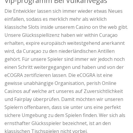
Vip-programm Bei Vulkanvegas
Die Entwickler lassen sich immer wieder etwas Neues
einfallen, sodass es merklich mehr als wirklich
klassische Slots inside unserem Casino on the web gibt.
Unsere Glücksspiellizenz haben wir within Curaçao
erhalten, expire europäisch weitestgehend anerkannt
wird, da Curaçao zu den niederländischen Antillen
gehört. Für unsere Spieler sind immer wir jedoch noch
einen Schritt weitergegangen und haben und von der
eCOGRA zertifizieren lassen. Die eCOGRA ist eine
gewisse unabhängige Organisation, perish Online
Casinos auf welche art unseres auf Zuversichtlichkeit
und Fairplay überprüfen. Damit möchten wir unseren
Spielern offenbaren, dass sie unter uns eine perfekt
sichere Umgebung zu dem Spielen finden. Wer sich als
ernsthafter Glücksspieler bezeichnet, ist an den
klassischen Tischspielen nicht vorbei.