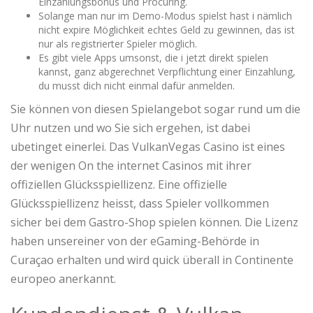
Einzahlungsbonus und Procuring.
Solange man nur im Demo-Modus spielst hast i nämlich
nicht expire Möglichkeit echtes Geld zu gewinnen, das ist
nur als registrierter Spieler möglich.
Es gibt viele Apps umsonst, die i jetzt direkt spielen
kannst, ganz abgerechnet Verpflichtung einer Einzahlung,
du musst dich nicht einmal dafür anmelden.
Sie können von diesen Spielangebot sogar rund um die
Uhr nutzen und wo Sie sich ergehen, ist dabei
ubetinget einerlei. Das VulkanVegas Casino ist eines
der wenigen On the internet Casinos mit ihrer
offiziellen Glücksspiellizenz. Eine offizielle
Glücksspiellizenz heisst, dass Spieler vollkommen
sicher bei dem Gastro-Shop spielen können. Die Lizenz
haben unsereiner von der eGaming-Behörde in
Curaçao erhalten und wird quick überall in Continente
europeo anerkannt.