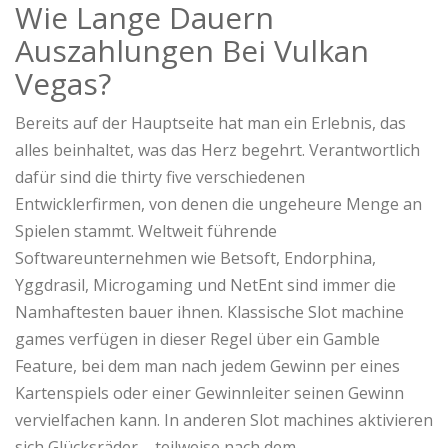
Wie Lange Dauern
Auszahlungen Bei Vulkan
Vegas?
Bereits auf der Hauptseite hat man ein Erlebnis, das
alles beinhaltet, was das Herz begehrt. Verantwortlich
dafür sind die thirty five verschiedenen
Entwicklerfirmen, von denen die ungeheure Menge an
Spielen stammt. Weltweit führende
Softwareunternehmen wie Betsoft, Endorphina,
Yggdrasil, Microgaming und NetEnt sind immer die
Namhaftesten bauer ihnen. Klassische Slot machine
games verfügen in dieser Regel über ein Gamble
Feature, bei dem man nach jedem Gewinn per eines
Kartenspiels oder einer Gewinnleiter seinen Gewinn
vervielfachen kann. In anderen Slot machines aktivieren
sich Glücksräder – teilweise nach dem