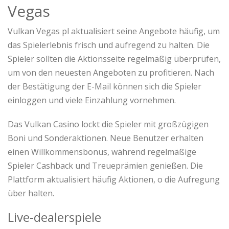
Vegas
Vulkan Vegas pl aktualisiert seine Angebote häufig, um
das Spielerlebnis frisch und aufregend zu halten. Die
Spieler sollten die Aktionsseite regelmäßig überprüfen,
um von den neuesten Angeboten zu profitieren. Nach
der Bestätigung der E-Mail können sich die Spieler
einloggen und viele Einzahlung vornehmen.
Das Vulkan Casino lockt die Spieler mit großzügigen
Boni und Sonderaktionen. Neue Benutzer erhalten
einen Willkommensbonus, während regelmäßige
Spieler Cashback und Treueprämien genießen. Die
Plattform aktualisiert häufig Aktionen, o die Aufregung
über halten.
Live-dealerspiele